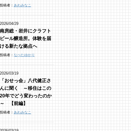
投稿者：
あわみなこ
2026/04/29
南房総・岩井にクラフト
ビール醸造所。体験を届
ける新たな拠点へ
投稿者：
なべたゆかり
2026/03/19
「おせっ会」八代健正さ
んに聞く ～移住はこの
20年でどう変わったのか
～ 【前編】
投稿者：
あわみなこ
2026/03/19