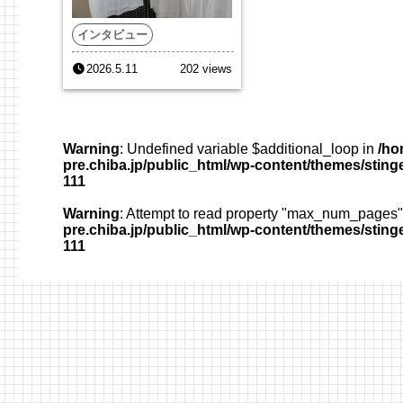
インタビュー
2026.5.11
202 views
Warning
: Undefined variable $additional_loop in
/ho
pre.chiba.jp/public_html/wp-content/themes/sting
111
Warning
: Attempt to read property "max_num_pages" 
pre.chiba.jp/public_html/wp-content/themes/sting
111