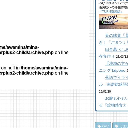
40
みなぷれメンバーが
館
ブ
南房総への移住体験
ら
た
似
『TURN南房総』
千
ー
25
10
17
【
抜
館
南
春の味覚「
【
ら
橋
き！「ごまツナ
23
10
12
me/awamina/mina-
田舎暮らし
乗
南
南
erplus2-child/archive.php
on line
存食作り
し
た
た
23/03/12
ポ
99
12
【地域の方が
on null in
/home/awamina/mina-
21
K
ニング kūpono
【
erplus2-child/archive.php
on line
南
抜
落語でイキイ
南
た
【
ろ
ル 南房総落語
18
79
「
23/01/29
10
和
乗
お腹も心も
ジ
し
南
る『穀物菜食カ
ポ
17
パ
77
編
ド
10
み
夏
GW
うま