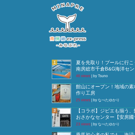
夏を先取り！プールに行こ
南房総市千倉B&G海洋セン
46 views
|
by
Tsuno
館山にオープン！地域の素
作り工房
25 views
|
by
なべたゆかり
【コラボ】ジビエも揃う、
おさかなセンター【安房國
23 views
|
by
なべたゆかり
乗馬初心者の私でも、海辺