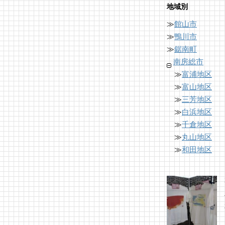
地域別
≫
館山市
≫
鴨川市
≫
鋸南町
南房総市
≫
富浦地区
≫
富山地区
≫
三芳地区
≫
白浜地区
≫
千倉地区
≫
丸山地区
≫
和田地区