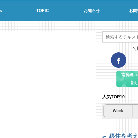
s
TOPIC
お知らせ
お問
＼
南房総ex-
新
人気TOP10
Week
夏
夏
海
南
南
コ
場
46
20
移住を考