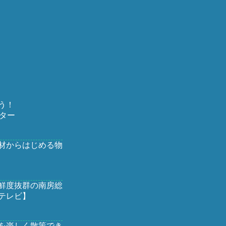
う！
ター
材からはじめる物
鮮度抜群の南房総
テレビ】
を楽しく散策でき