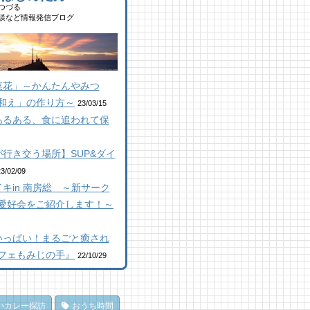
,695 views
|
by
南 芙蓉
つづる
山にオープン！地域の素材か
ルーベリー狩りに行ってき
談など情報発信ブログ
はじめる物作り工房
！「コロコロ農園 庄兵衛」
顔絵ケーキに感動！館山のケ
倉町
キ屋さん「プチ アンジュ」
 views
|
by
なべたゆかり
9 views
,149 views
|
by
|
原みりか
by
福美
コラボ】ジビエも揃う、鮮度
群の南房総おさかなセンター
山にオープン！地域の素材か
房総パン屋めぐり【２】
菜花」～かんたんやみつ
安房國テレビ】
はじめる物作り工房
本屋製パン店（館山市）
和え」の作り方～
 views
9 views
,848 views
|
|
by
by
|
なべたゆかり
なべたゆかり
by
choco-love
23/03/15
あるある、食に追われて保
馬初心者の私でも、海辺を楽
房総こんな素敵な所があっ
房総こんな素敵な所があっ
く散策できた！ 乗馬体験レ
！| かじか橋
！| かじか橋
ート
 views
,026 views
|
by
|
CAT SEA KURO
by
CAT SEA
行き交う場所】SUP&ダイ
 views
|
by
なべたゆかり
URO
コラボ】ジビエも揃う、鮮度
23/02/09
房総こんな素敵な所があっ
群の南房総おさかなセンター
キin 南房総 ～新サーク
房総の海を食らう！天然とこ
！| かじか橋
安房國テレビ】
てん専門店
愛好会をご紹介します！～
 views
 views
|
|
by
by
CAT SEA KURO
なべたゆかり
ところてん小屋 青木」
,869 views
|
by
原みりか
田町仁我浦で、エコヴィレッ
馬初心者の私でも、海辺を楽
いっぱい！まるごと癒され
UMIKAZE開拓中！
く散策できた！ 乗馬体験レ
房総パン屋めぐり【3】石窯
フェもみじの手』
22/10/29
ート
 views
|
by
あわみなこ
ン工房そろそろ（鴨川市）前
 views
|
by
なべたゆかり
パン
ライブ休憩にオススメ！「と
,838 views
|
by
choco-love
うら元気倶楽部」でホッと一
だ、クジラ到来。クジラに会
いカレー探訪
おうち時間