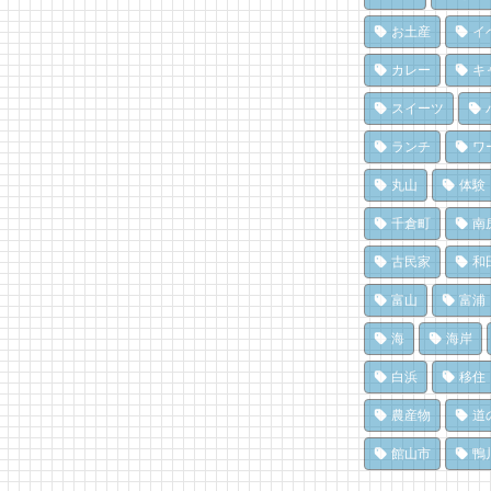
息
い
南
15
70
ク
お土産
イ
10
【
夏
カレー
キ
は
氷
冬
魚
69
スイーツ
島
レ
10
ド
ランチ
ワ
15
み
洗
(Poccuru)
息
丸山
体験
設
65
夏
に
千倉町
南
氷
8,
南
15
ろ
古民家
和
「
「
南
済
富山
富浦
61
醸
8,
点
海
海岸
15
白浜
移住
農産物
道
館山市
鴨