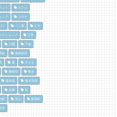
♪
に和田町に行こう！〈前編〉
房総パン屋めぐり【１】
 views
 views
|
|
by
by
フジイ ミツコ
shouji naomi
リケット（鴨川市）
ベント
カフェ
,471 views
|
by
choco-love
コラボ】ちくら漁港朝市と
のごほうびにこだわりのかき
ャンプ
コロナ
⁉︎ 名物「港海鮮焼き」で新鮮
を風菓堂で
でも楽しめる！沖ノ島の無人
介を食べ尽くす！【安房國テ
 views
|
by
フジイ ミツコ
パン
パン屋
ピザ
探検！
ビ】
,164 views
|
by
福美
ライブ休憩にオススメ！「と
ークショップ
三芳
 views
|
by
美里歩来
うら元気倶楽部」でホッと一
濯は持ち帰らない！カフェ併
♪
公園
千倉
のコインランドリーで帰宅前
 views
|
by
フジイ ミツコ
のごほうびにこだわりのかき
洗濯
房総
南房総市
を風菓堂で
896 views
|
by
なべたゆかり
房総の海を食らう！天然とこ
 views
|
by
フジイ ミツコ
てん専門店
田
夏
子ども
房総の駅とみうら」で夕食を
ところてん小屋 青木」
房総・岩井にクラフトビール
ませて渋滞を回避しよう！
御朱印
散歩
 views
|
by
原みりか
造所。体験を届ける新たな拠
765 views
|
by
ari-iku
へ
海水浴
海水浴場
 views
|
by
なべたゆかり
自粛
花
の駅
里山
鋸南町
川市