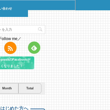
い合わせ
Follow me／
pressのFacebookが
しくなりました！
Month
Total
を先取り！プールに行こう！
を先取り！プールに行こう！
遊び＆キャンプするならコ
房総市千倉B&G海洋センター
房総市千倉B&G海洋センター
！南房総のおすすめキャンプ
まとめ【2】
 views
8 views
|
|
by
by
Tsuno
Tsuno
えはじめた方へ