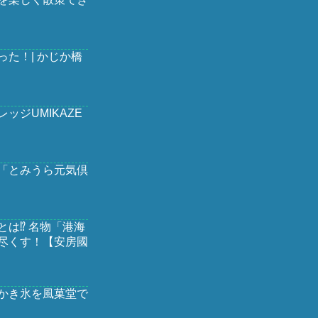
た！| かじか橋
ッジUMIKAZE
「とみうら元気倶
は⁉︎ 名物「港海
尽くす！【安房國
かき氷を風菓堂で