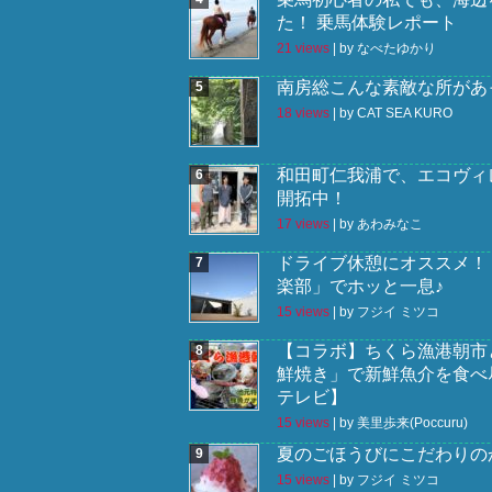
た！ 乗馬体験レポート
21 views
|
by
なべたゆかり
南房総こんな素敵な所があっ
18 views
|
by
CAT SEA KURO
和田町仁我浦で、エコヴィレ
開拓中！
17 views
|
by
あわみなこ
ドライブ休憩にオススメ！
楽部」でホッと一息♪
15 views
|
by
フジイ ミツコ
【コラボ】ちくら漁港朝市と
鮮焼き」で新鮮魚介を食べ
テレビ】
15 views
|
by
美里歩来(Poccuru)
夏のごほうびにこだわりの
15 views
|
by
フジイ ミツコ