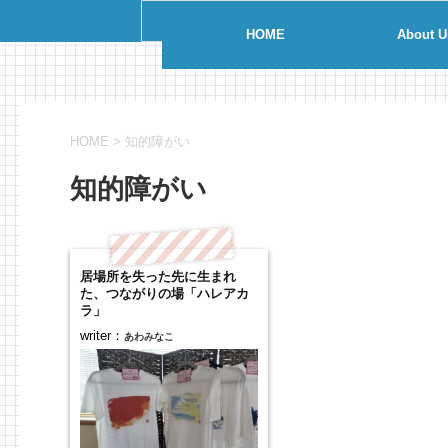
HOME
About U
HOME
>
知的障がい
知的障がい
居場所を失った先に生まれ
た、つながりの場「ハレアカ
ラ」
writer：
あわみなこ