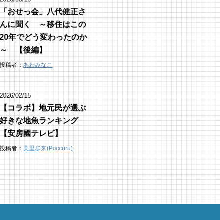
「おせっ会」八代健正さ
んに聞く ～移住はこの
20年でどう変わったのか
～ 【後編】
投稿者：
あわみなこ
2026/02/15
【コラボ】地元民が選ぶ
好きな地魚ランキング
【安房國テレビ】
投稿者：
美里歩来(Poccuru)