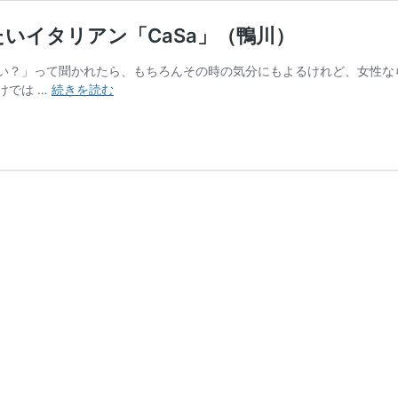
いイタリアン「CaSa」（鴨川）
い？」って聞かれたら、もちろんその時の気分にもよるけれど、女性な
デ
けでは …
続きを読む
ー
ト
や
記
念
日
に
行
き
た
い
イ
タ
リ
ア
ン