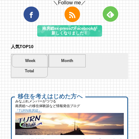
＼Follow me／
南房総ex-pressのFacebookが
新しくなりました！
人気TOP10
Week
Month
Total
夏を先取り！プールに行こう！
夏を先取り！プールに行こう！
海遊び＆キャンプするならココ！南房総のお
南房総市千倉B&G海洋センター
南房総市千倉B&G海洋センター
すすめキャンプ場まとめ【2】
52 views
205 views
40,694 views
|
|
by
by
|
Tsuno
Tsuno
by
南 芙蓉
移住を考えはじめた方へ
みなぷれメンバーがつづる
南房総への移住体験談など情報発信ブログ
館山にオープン！地域の素材からはじめる物
ブルーベリー狩りに行ってきた！「コロコロ
似顔絵ケーキに感動！館山のケーキ屋さん
『TURN南房総』
作り工房
農園 庄兵衛」千倉町
「プチ アンジュ」
23 views
109 views
17,148 views
|
|
by
by
|
なべたゆかり
原みりか
by
福美
【コラボ】ジビエも揃う、鮮度抜群の南房総
館山にオープン！地域の素材からはじめる物
南房総パン屋めぐり【２】