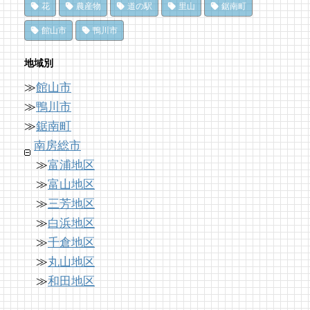
花
農産物
道の駅
里山
鋸南町
14 views
|
by
フジイ ミツコ
ドライブ休憩にオススメ！「とみうら元気倶
洗濯は持ち帰らない！カフェ併設のコインラ
館山市
鴨川市
南房総の海を食らう！天然ところてん専門店
楽部」でホッと一息♪
ンドリーで帰宅前に洗濯
「ところてん小屋 青木」
65 views
8,896 views
|
by
|
フジイ ミツコ
by
なべたゆかり
地域別
13 views
|
by
原みりか
≫
館山市
南房総の海を食らう！天然ところてん専門店
「房総の駅とみうら」で夕食を済ませて渋滞
夏のごほうびにこだわりのかき氷を風菓堂で
「ところてん小屋 青木」
を回避しよう！
≫
鴨川市
13 views
59 views
8,765 views
|
|
by
by
|
フジイ ミツコ
原みりか
by
ari-iku
≫
鋸南町
南房総市
≫
富浦地区
≫
富山地区
≫
三芳地区
≫
白浜地区
≫
千倉地区
≫
丸山地区
≫
和田地区