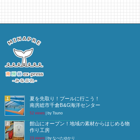
夏を先取り！プールに行こう！
南房総市千倉B&G海洋センター
52 views
|
by
Tsuno
館山にオープン！地域の素材からはじめる物
作り工房
23 views
|
by
なべたゆかり