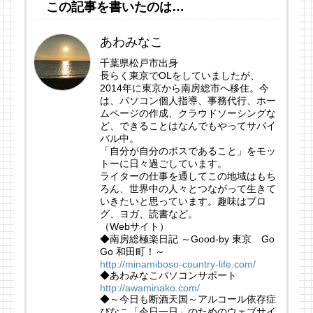
この記事を書いたのは…
あわみなこ
千葉県松戸市出身
長らく東京でOLをしていましたが、
2014年に東京から南房総市へ移住。今
は、パソコン個人指導、事務代行、ホー
ムページの作成、クラウドソーシングな
ど、できることはなんでもやってサバイ
バル中。
「自分が自分のボスであること」をモッ
トーに日々過ごしています。
ライターの仕事を通してこの地域はもち
ろん、世界中の人々とつながって生きて
いきたいと思っています。趣味はブロ
グ、ヨガ、読書など。
（Webサイト）
◆南房総極楽日記 ～Good-by 東京 Go
Go 和田町！～
http://minamiboso-country-life.com/
◆あわみなこパソコンサポート
http://awaminako.com/
◆～今日も断酒天国～アルコール依存症
ぴなこ「今日一日」のためのウェブサイ