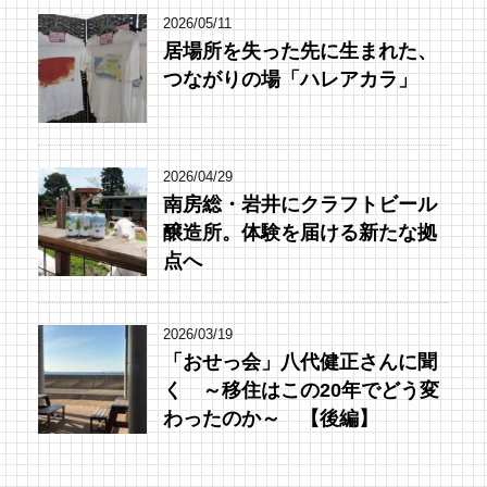
2026/05/11
居場所を失った先に生まれた、
つながりの場「ハレアカラ」
2026/04/29
南房総・岩井にクラフトビール
醸造所。体験を届ける新たな拠
点へ
2026/03/19
「おせっ会」八代健正さんに聞
く ～移住はこの20年でどう変
わったのか～ 【後編】