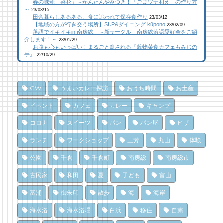
春の味覚「菜花」～かんたんやみつき！「ごまツナ和え」の作り方
おさかなセンター【安房國テレビ】
作り工房
橋本屋製パン店（館山市）
～
23/03/15
21 views
107 views
12,847 views
|
|
by
by
|
なべたゆかり
なべたゆかり
by
choco-love
田舎暮らしあるある、食に追われて保存食作り
23/03/12
【地域の方が行き交う場所】SUP&ダイニング kūpono
23/02/09
落語でイキイキin 南房総 ～新サークル 南房総落語愛好会をご紹
南房総こんな素敵な所があった！| かじか橋
南房総こんな素敵な所があった！| かじか橋
南房総こんな素敵な所があった！| かじか橋
介します！～
23/01/29
お腹も心もいっぱい！まるごと癒される『穀物菜食カフェもみじの
18 views
96 views
12,022 views
|
|
by
by
|
CAT SEA KURO
CAT SEA KURO
by
CAT SEA KURO
手』
22/10/29
乗馬初心者の私でも、海辺を楽しく散策でき
【コラボ】ジビエも揃う、鮮度抜群の南房総
南房総の海を食らう！天然ところてん専門店
た！ 乗馬体験レポート
おさかなセンター【安房國テレビ】
「ところてん小屋 青木」
GW
うまいカレー探訪
おうち時間
お土産
17 views
81 views
10,866 views
|
|
by
by
|
なべたゆかり
なべたゆかり
by
原みりか
イベント
カフェ
カレー
キャンプ
和田町仁我浦で、エコヴィレッジUMIKAZE
乗馬初心者の私でも、海辺を楽しく散策でき
南房総パン屋めぐり【3】石窯パン工房そろ
コロナ
スイーツ
パン
パン屋
ピザ
開拓中！
た！ 乗馬体験レポート
そろ（鴨川市）前編パン
ランチ
ワークショップ
三芳
丸山
体験
16 views
74 views
10,838 views
|
|
by
by
|
あわみなこ
なべたゆかり
by
choco-love
公園
千倉
千倉町
南房総
南房総市
海辺のナポリターノピザ「Goccia(ゴッチ
夏のごほうびにこだわりのかき氷を風菓堂で
南房総パン屋めぐり【１】
ャ)」
クリケット（鴨川市）
70 views
|
by
フジイ ミツコ
古民家
和田
夏
子ども
富山
15 views
10,471 views
|
by
|
Mitchi3
by
choco-love
富浦
御朱印
散歩
海
海岸
夏だ、クジラ到来。クジラに会いに和田町に
ドライブ休憩にオススメ！「とみうら元気倶
行こう！〈前編〉
冬でも楽しめる！沖ノ島の無人島探検！
海水浴
海水浴場
白浜
移住
自粛
楽部」でホッと一息♪
69 views
10,164 views
|
by
|
shouji naomi
by
福美