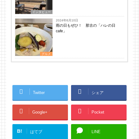
インタビュー
2024年6月10日
雨の日もぜひ！ 那古の「ハレの日
cafe」
グルメ
Twitter
シェア
Google+
Pocket
B!
はてブ
LINE