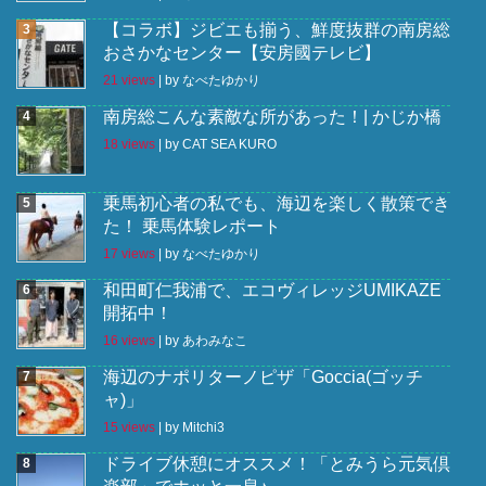
【コラボ】ジビエも揃う、鮮度抜群の南房総
おさかなセンター【安房國テレビ】
21 views
|
by
なべたゆかり
南房総こんな素敵な所があった！| かじか橋
18 views
|
by
CAT SEA KURO
乗馬初心者の私でも、海辺を楽しく散策でき
た！ 乗馬体験レポート
17 views
|
by
なべたゆかり
和田町仁我浦で、エコヴィレッジUMIKAZE
開拓中！
16 views
|
by
あわみなこ
海辺のナポリターノピザ「Goccia(ゴッチ
ャ)」
15 views
|
by
Mitchi3
ドライブ休憩にオススメ！「とみうら元気倶