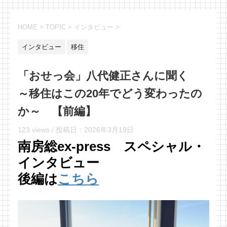
HOME
>
TOPIC
>
インタビュー
>
インタビュー
移住
「おせっ会」八代健正さんに聞く
～移住はこの20年でどう変わったの
か～ 【前編】
123 views /
投稿日：
2026年3月19日
南房総ex-press スペシャル・
インタビュー
後編は
こちら