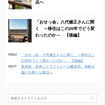
点へ
「おせっ会」八代健正さんに聞
く ～移住はこの20年でどう変
わったのか～ 【後編】
PREV
「おせっ会」八代健正さんに聞く ～移住はこ
の20年でどう変わったのか～ 【後編】
NEXT
南房総・岩井にクラフトビール醸造所。体験を
届ける新たな拠点へ