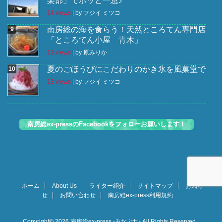
楽部」でホッと一息♪
14 views
|
by
フジイ ミツコ
南房総の海を食らう！天然ところてん専門店
「ところてん小屋 青木」
13 views
|
by
原みりか
夏のごほうびにこだわりのかき氷を風菓堂で
13 views
|
by
フジイ ミツコ
南房総ex-pressのFacebookをフォローお願いします！
ホーム
About Us
ライター紹介
サイトマップ
お知ら
せ
お問い合わせ
南房総ex-press利用規約
Copyright© 2026 南房総ex-press -みなぷれ- All Rights Reserved.