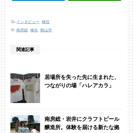
-
インタビュー
,
移住
-
南房総
,
移住
,
館山市
関連記事
居場所を失った先に生まれた、
つながりの場「ハレアカラ」
南房総・岩井にクラフトビール
醸造所。体験を届ける新たな拠