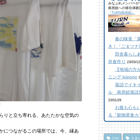
40
みなぷれメンバーが
館
ブ
南房総への移住体験
ら
た
似
『TURN南房総』
千
ー
25
11
17
【
抜
館
南
春の味覚「
【
ら
橋
き！「ごまツナ
23
10
12
田舎暮らし
南
南
南
存食作り
た
た
た
23/03/12
20
10
12
【地域の方が
K
ニング kūpono
乗
【
し
抜
落語でイキイ
南
ポ
【
ろ
ル 南房総落語
17
84
「
23/01/29
ツ
10
ド
乗
お腹も心も
み
し
南
らりと立ち寄れる、あたたかな空気の
る『穀物菜食カ
息
ポ
パ
16
77
編
かにつながるこの場所では、今、縁あ
10
海
夏
GW
うま