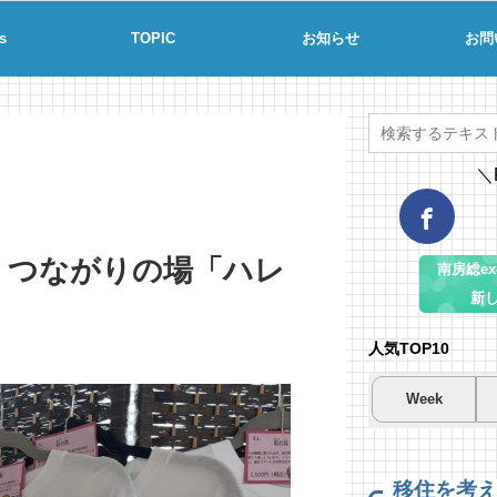
s
TOPIC
お知らせ
お問
＼
、つながりの場「ハレ
南房総ex-
新
人気TOP10
Week
夏
夏
海
南
南
コ
場
59
20
移住を考