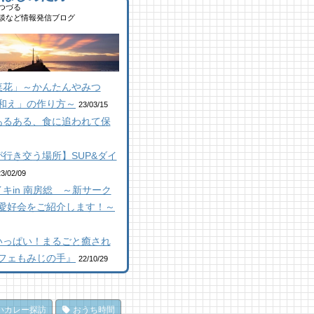
,694 views
|
by
南 芙蓉
つづる
山にオープン！地域の素材か
ルーベリー狩りに行ってき
談など情報発信ブログ
はじめる物作り工房
！「コロコロ農園 庄兵衛」
顔絵ケーキに感動！館山のケ
倉町
キ屋さん「プチ アンジュ」
 views
|
by
なべたゆかり
2 views
,148 views
|
by
|
原みりか
by
福美
コラボ】ジビエも揃う、鮮度
群の南房総おさかなセンター
山にオープン！地域の素材か
房総パン屋めぐり【２】
菜花」～かんたんやみつ
安房國テレビ】
はじめる物作り工房
本屋製パン店（館山市）
和え」の作り方～
 views
9 views
,847 views
|
|
by
by
|
なべたゆかり
なべたゆかり
by
choco-love
23/03/15
あるある、食に追われて保
房総こんな素敵な所があっ
房総こんな素敵な所があっ
房総こんな素敵な所があっ
！| かじか橋
！| かじか橋
！| かじか橋
 views
1 views
,021 views
|
|
by
by
|
CAT SEA KURO
CAT SEA KURO
by
CAT SEA
行き交う場所】SUP&ダイ
URO
馬初心者の私でも、海辺を楽
コラボ】ジビエも揃う、鮮度
23/02/09
く散策できた！ 乗馬体験レ
群の南房総おさかなセンター
キin 南房総 ～新サーク
房総の海を食らう！天然とこ
ート
安房國テレビ】
てん専門店
愛好会をご紹介します！～
 views
 views
|
|
by
by
なべたゆかり
なべたゆかり
ところてん小屋 青木」
,866 views
|
by
原みりか
ライブ休憩にオススメ！「と
馬初心者の私でも、海辺を楽
いっぱい！まるごと癒され
うら元気倶楽部」でホッと一
く散策できた！ 乗馬体験レ
房総パン屋めぐり【3】石窯
フェもみじの手』
22/10/29
♪
ート
ン工房そろそろ（鴨川市）前
 views
 views
|
|
by
by
フジイ ミツコ
なべたゆかり
パン
,838 views
|
by
choco-love
辺のナポリターノピザ
のごほうびにこだわりのかき
いカレー探訪
おうち時間