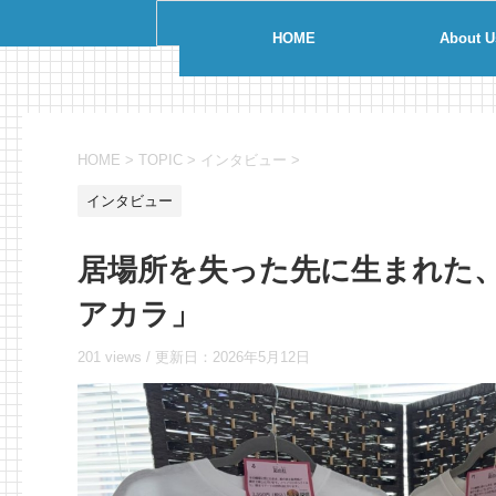
HOME
About U
HOME
>
TOPIC
>
インタビュー
>
インタビュー
居場所を失った先に生まれた
アカラ」
201 views /
更新日：
2026年5月12日