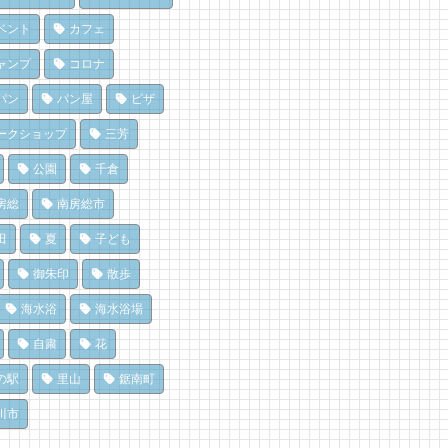
Goccia(ゴッチャ)」
を風菓堂で
房総パン屋めぐり【１】
 views
 views
|
|
by
by
Mitchi3
フジイ ミツコ
リケット（鴨川市）
ベント
カフェ
,471 views
|
by
choco-love
田町仁我浦で、エコヴィレッ
だ、クジラ到来。クジラに会
ャンプ
コロナ
UMIKAZE開拓中！
に和田町に行こう！〈前編〉
でも楽しめる！沖ノ島の無人
 views
 views
|
|
by
by
あわみなこ
shouji naomi
パン
パン屋
ピザ
探検！
,164 views
|
by
福美
房総の海を食らう！天然とこ
ライブ休憩にオススメ！「と
ークショップ
三芳
てん専門店
うら元気倶楽部」でホッと一
濯は持ち帰らない！カフェ併
ところてん小屋 青木」
♪
公園
千倉
のコインランドリーで帰宅前
 views
 views
|
|
by
by
原みりか
フジイ ミツコ
洗濯
房総
南房総市
896 views
|
by
なべたゆかり
房総・岩井にクラフトビール
房総の海を食らう！天然とこ
造所。体験を届ける新たな拠
てん専門店
田
夏
子ども
房総の駅とみうら」で夕食を
へ
ところてん小屋 青木」
ませて渋滞を回避しよう！
御朱印
散歩
 views
 views
|
|
by
by
なべたゆかり
原みりか
765 views
|
by
ari-iku
海水浴
海水浴場
自粛
花
の駅
里山
鋸南町
川市