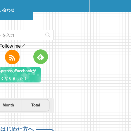
い合わせ
Follow me／
pressのFacebookが
しくなりました！
Month
Total
を先取り！プールに行こう！
を先取り！プールに行こう！
遊び＆キャンプするならコ
房総市千倉B&G海洋センター
房総市千倉B&G海洋センター
！南房総のおすすめキャンプ
まとめ【2】
 views
3 views
|
|
by
by
Tsuno
Tsuno
えはじめた方へ