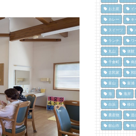
「
氷
南
16
77
ク
お土産
イ
10
和
夏
カレー
キ
ジ
い
冬
16
70
スイーツ
島
10
南
ド
ランチ
ワ
ろ
み
洗
「
息
丸山
体験
設
14
67
に
千倉町
南
8,
南
南
醸
ろ
古民家
和
「
点
「
済
富山
富浦
13
64
8,
海
海岸
白浜
移住
農産物
道
館山市
鴨