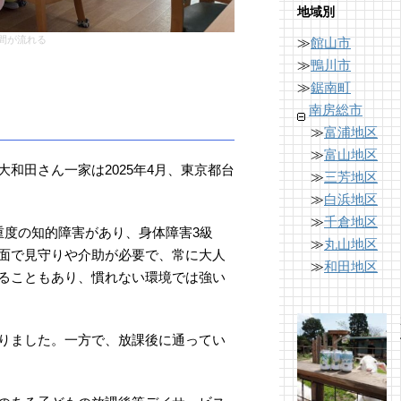
地域別
間が流れる
≫
館山市
≫
鴨川市
≫
鋸南町
南房総市
≫
富浦地区
≫
富山地区
和田さん一家は2025年4月、東京都台
≫
三芳地区
≫
白浜地区
≫
千倉地区
重度の知的障害があり、身体障害3級
≫
丸山地区
面で見守りや介助が必要で、常に大人
≫
和田地区
ることもあり、慣れない環境では強い
りました。一方で、放課後に通ってい