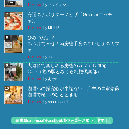
11 views
|
by
フジイ ミツコ
海辺のナポリターノピザ「Goccia(ゴッチ
ャ)」
11 views
|
by
Mitchi3
ひみつだよ？
みつけて幸せ！南房総千倉のないしょのカフ
ェ
11 views
|
by
Tsuno
犬連れで楽しめる房総のカフェ Dining
Cafe（道の駅とみうら枇杷倶楽部）
11 views
|
by
あやの
珈琲への探究心が半端ない！店主の自家焙煎
珈琲で極上のひとときを
11 views
|
by
shouji naomi
南房総ex-pressのFacebookをフォローお願いします！