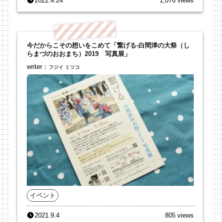
2022.4.24
1,076 views
今だからこその想いをこめて「繋げる‐白間津の大祭（し
らまづのおおまち）2019 写真展」
writer：
フジイ ミツコ
イベント
2021.9.4
805 views