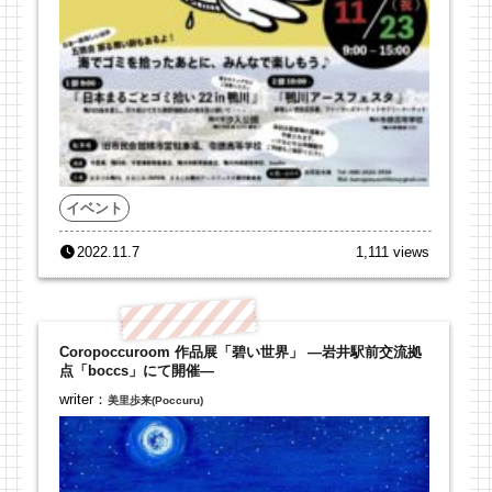
イベント
2022.11.7
1,111 views
Coropoccuroom 作品展「碧い世界」 ―岩井駅前交流拠
点「boccs」にて開催―
writer：
美里歩来(Poccuru)