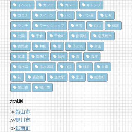
イベント
カフェ
カレー
キャンプ
ドライブ休憩にオススメ！「とみうら元気倶
夏のごほうびにこだわりのかき氷を風菓堂で
南房総パン屋めぐり【3】石窯パン工房そろ
コロナ
スイーツ
パン
パン屋
ピザ
楽部」でホッと一息♪
そろ（鴨川市）前編パン
74 views
|
by
フジイ ミツコ
ランチ
ワークショップ
三芳
丸山
体験
11 views
10,837 views
|
by
|
フジイ ミツコ
by
choco-love
乗馬初心者の私でも、海辺を楽しく散策でき
公園
千倉
千倉町
南房総
南房総市
海辺のナポリターノピザ「Goccia(ゴッチ
た！ 乗馬体験レポート
南房総パン屋めぐり【１】
ャ)」
クリケット（鴨川市）
73 views
|
by
なべたゆかり
古民家
和田
夏
子ども
富山
11 views
10,470 views
|
by
|
Mitchi3
by
choco-love
富浦
御朱印
散歩
海
海岸
夏だ、クジラ到来。クジラに会いに和田町に
ひみつだよ？
行こう！〈前編〉
冬でも楽しめる！沖ノ島の無人島探検！
海水浴
海水浴場
白浜
移住
自粛
みつけて幸せ！南房総千倉のないしょのカフ
68 views
10,161 views
|
by
|
shouji naomi
by
福美
ェ
花
農産物
道の駅
里山
鋸南町
11 views
|
by
Tsuno
ドライブ休憩にオススメ！「とみうら元気倶
洗濯は持ち帰らない！カフェ併設のコインラ
館山市
鴨川市
楽部」でホッと一息♪
ンドリーで帰宅前に洗濯
犬連れで楽しめる房総のカフェ Dining
62 views
8,896 views
|
by
|
フジイ ミツコ
by
なべたゆかり
地域別
Cafe（道の駅とみうら枇杷倶楽部）
11 views
|
by
あやの
≫
館山市
南房総の海を食らう！天然ところてん専門店
「房総の駅とみうら」で夕食を済ませて渋滞
「ところてん小屋 青木」
を回避しよう！
≫
鴨川市
珈琲への探究心が半端ない！店主の自家焙煎
60 views
8,763 views
|
by
|
原みりか
by
ari-iku
≫
鋸南町
珈琲で極上のひとときを