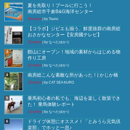
夏を先取り！プールに行こう！
南房総市千倉B&G海洋センター
49 views
|
by
Tsuno
【コラボ】ジビエも揃う、鮮度抜群の南房総
おさかなセンター【安房國テレビ】
23 views
|
by
なべたゆかり
館山にオープン！地域の素材からはじめる物
作り工房
22 views
|
by
なべたゆかり
南房総こんな素敵な所があった！| かじか橋
19 views
|
by
CAT SEA KURO
乗馬初心者の私でも、海辺を楽しく散策でき
た！ 乗馬体験レポート
13 views
|
by
なべたゆかり
ドライブ休憩にオススメ！「とみうら元気倶
楽部」でホッと一息♪