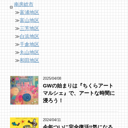
南房総市
11 views
|
by
shouji naomi
≫
富浦地区
≫
富山地区
≫
三芳地区
≫
白浜地区
≫
千倉地区
≫
丸山地区
≫
和田地区
2025/04/08
GWの始まりは『ちくらアート
マルシェ』で、アートな時間に
浸ろう！
2024/04/11
今年ついに完全復活‼︎気になる