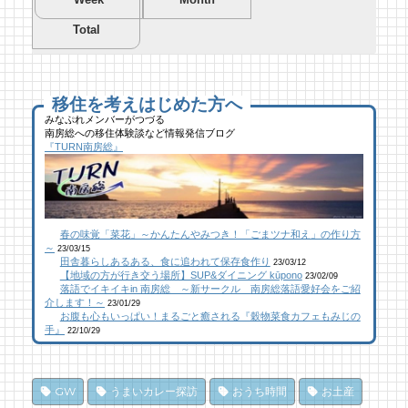
Total
夏を先取り！プールに行こう！
夏を先取り！プールに行こう！
海遊び＆キャンプするならココ！南房総のお
南房総市千倉B&G海洋センター
南房総市千倉B&G海洋センター
すすめキャンプ場まとめ【2】
49 views
193 views
40,693 views
|
|
by
by
|
Tsuno
Tsuno
by
南 芙蓉
移住を考えはじめた方へ
みなぷれメンバーがつづる
南房総への移住体験談など情報発信ブログ
【コラボ】ジビエも揃う、鮮度抜群の南房総
ブルーベリー狩りに行ってきた！「コロコロ
似顔絵ケーキに感動！館山のケーキ屋さん
『TURN南房総』
おさかなセンター【安房國テレビ】
農園 庄兵衛」千倉町
「プチ アンジュ」
23 views
109 views
17,148 views
|
|
by
by
|
なべたゆかり
原みりか
by
福美
館山にオープン！地域の素材からはじめる物
館山にオープン！地域の素材からはじめる物
南房総パン屋めぐり【２】
春の味覚「菜花」～かんたんやみつき！「ごまツナ和え」の作り方
作り工房
作り工房
橋本屋製パン店（館山市）
～
23/03/15
22 views
106 views
12,846 views
|
|
by
by
|
なべたゆかり
なべたゆかり
by
choco-love
田舎暮らしあるある、食に追われて保存食作り
23/03/12
【地域の方が行き交う場所】SUP&ダイニング kūpono
23/02/09
落語でイキイキin 南房総 ～新サークル 南房総落語愛好会をご紹
南房総こんな素敵な所があった！| かじか橋
南房総こんな素敵な所があった！| かじか橋
南房総こんな素敵な所があった！| かじか橋
介します！～
23/01/29
お腹も心もいっぱい！まるごと癒される『穀物菜食カフェもみじの
19 views
100 views
12,020 views
|
|
by
by
|
CAT SEA KURO
CAT SEA KURO
by
CAT SEA KURO
手』
22/10/29
乗馬初心者の私でも、海辺を楽しく散策でき
【コラボ】ジビエも揃う、鮮度抜群の南房総
南房総の海を食らう！天然ところてん専門店
た！ 乗馬体験レポート
おさかなセンター【安房國テレビ】
「ところてん小屋 青木」
GW
うまいカレー探訪
おうち時間
お土産
13 views
84 views
10,862 views
|
|
by
by
|
なべたゆかり
なべたゆかり
by
原みりか