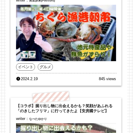
writer：
美里歩来(Poccuru)
イベント
グルメ
2024.2.19
845 views
【コラボ】掘り出し物に出会えるかも？笑顔があふれる
「のきしたフリマ」に行ってきたよ【安房國テレビ】
writer：
なべたゆかり