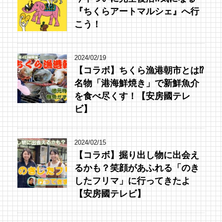
『ちくらアートマルシェ』へ行
こう！
2024/02/19
【コラボ】ちくら漁港朝市とは⁉︎
名物「港海鮮焼き」で新鮮魚介
を食べ尽くす！【安房國テレ
ビ】
2024/02/15
【コラボ】掘り出し物に出会え
るかも？笑顔があふれる「のき
したフリマ」に行ってきたよ
【安房國テレビ】