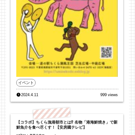
イベント
2024.4.11
999 views
【コラボ】ちくら漁港朝市とは⁉︎ 名物「港海鮮焼き」で新
鮮魚介を食べ尽くす！【安房國テレビ】