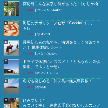
南房総こんな素敵な所があった！| かじか橋
19 views
|
by
CAT SEA KURO
海辺のナポリターノピザ「Goccia(ゴッチ
ャ)」
13 views
|
by
Mitchi3
乗馬初心者の私でも、海辺を楽しく散策でき
た！ 乗馬体験レポート
13 views
|
by
なべたゆかり
ドライブ休憩にオススメ！「とみうら元気倶
楽部」でホッと一息♪
11 views
|
by
フジイ ミツコ
冬でも楽しめる！沖ノ島の無人島探検！
11 views
|
by
福美
ひみつだよ？
みつけて幸せ！南房総千倉のないしょのカフ