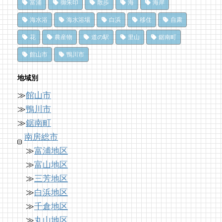
富浦
御朱印
散歩
海
海岸
夏だ、クジラ到来。クジラに会いに和田町に
冬でも楽しめる！沖ノ島の無人島探検！
行こう！〈前編〉
冬でも楽しめる！沖ノ島の無人島探検！
海水浴
海水浴場
白浜
移住
自粛
11 views
68 views
10,163 views
|
|
by
by
|
福美
shouji naomi
by
福美
花
農産物
道の駅
里山
鋸南町
ひみつだよ？
ドライブ休憩にオススメ！「とみうら元気倶
洗濯は持ち帰らない！カフェ併設のコインラ
館山市
鴨川市
みつけて幸せ！南房総千倉のないしょのカフ
楽部」でホッと一息♪
ンドリーで帰宅前に洗濯
ェ
62 views
8,896 views
|
by
|
フジイ ミツコ
by
なべたゆかり
地域別
11 views
|
by
Tsuno
≫
館山市
南房総の海を食らう！天然ところてん専門店
「房総の駅とみうら」で夕食を済ませて渋滞
犬連れで楽しめる房総のカフェ Dining
「ところてん小屋 青木」
を回避しよう！
≫
鴨川市
Cafe（道の駅とみうら枇杷倶楽部）
60 views
8,764 views
|
by
|
原みりか
by
ari-iku
≫
鋸南町
11 views
|
by
あやの
南房総市
≫
富浦地区
≫
富山地区
≫
三芳地区
≫
白浜地区
≫
千倉地区
≫
丸山地区