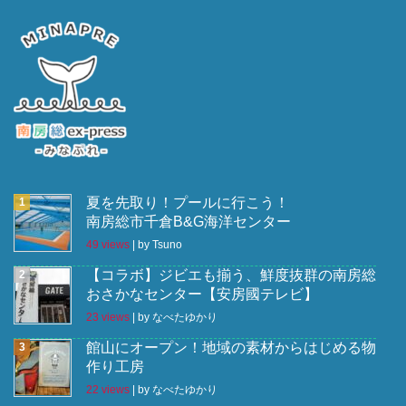
夏を先取り！プールに行こう！
南房総市千倉B&G海洋センター
49 views
|
by
Tsuno
【コラボ】ジビエも揃う、鮮度抜群の南房総
おさかなセンター【安房國テレビ】
23 views
|
by
なべたゆかり
館山にオープン！地域の素材からはじめる物
作り工房
22 views
|
by
なべたゆかり