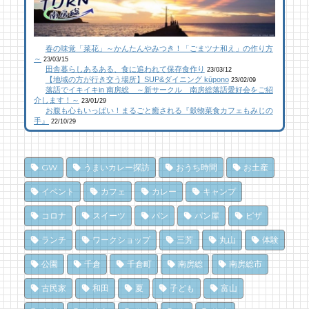
23 views
109 views
17,148 views
|
|
by
by
|
なべたゆかり
原みりか
by
福美
館山にオープン！地域の素材からはじめる物
館山にオープン！地域の素材からはじめる物
南房総パン屋めぐり【２】
春の味覚「菜花」～かんたんやみつき！「ごまツナ和え」の作り方
作り工房
作り工房
橋本屋製パン店（館山市）
～
23/03/15
22 views
106 views
12,846 views
|
|
by
by
|
なべたゆかり
なべたゆかり
by
choco-love
田舎暮らしあるある、食に追われて保存食作り
23/03/12
【地域の方が行き交う場所】SUP&ダイニング kūpono
23/02/09
落語でイキイキin 南房総 ～新サークル 南房総落語愛好会をご紹
南房総こんな素敵な所があった！| かじか橋
南房総こんな素敵な所があった！| かじか橋
南房総こんな素敵な所があった！| かじか橋
介します！～
23/01/29
お腹も心もいっぱい！まるごと癒される『穀物菜食カフェもみじの
19 views
100 views
12,020 views
|
|
by
by
|
CAT SEA KURO
CAT SEA KURO
by
CAT SEA KURO
手』
22/10/29
海辺のナポリターノピザ「Goccia(ゴッチ
【コラボ】ジビエも揃う、鮮度抜群の南房総
南房総の海を食らう！天然ところてん専門店
ャ)」
おさかなセンター【安房國テレビ】
「ところてん小屋 青木」
GW
うまいカレー探訪
おうち時間
お土産
13 views
84 views
10,862 views
|
|
by
by
|
Mitchi3
なべたゆかり
by
原みりか
イベント
カフェ
カレー
キャンプ
乗馬初心者の私でも、海辺を楽しく散策でき
夏のごほうびにこだわりのかき氷を風菓堂で
南房総パン屋めぐり【3】石窯パン工房そろ
コロナ
スイーツ
パン
パン屋
ピザ
た！ 乗馬体験レポート
そろ（鴨川市）前編パン
74 views
|
by
フジイ ミツコ
ランチ
ワークショップ
三芳
丸山
体験
13 views
10,837 views
|
by
|
なべたゆかり
by
choco-love
乗馬初心者の私でも、海辺を楽しく散策でき
公園
千倉
千倉町
南房総
南房総市
ドライブ休憩にオススメ！「とみうら元気倶
た！ 乗馬体験レポート
南房総パン屋めぐり【１】
楽部」でホッと一息♪
クリケット（鴨川市）
73 views
|
by
なべたゆかり
古民家
和田
夏
子ども
富山
11 views
10,470 views
|
by
|
フジイ ミツコ
by
choco-love