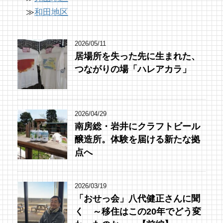
≫
和田地区
2026/05/11
居場所を失った先に生まれた、
つながりの場「ハレアカラ」
2026/04/29
南房総・岩井にクラフトビール
醸造所。体験を届ける新たな拠
点へ
2026/03/19
「おせっ会」八代健正さんに聞
く ～移住はこの20年でどう変