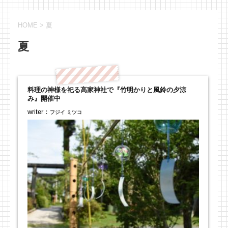
HOME
>
夏
夏
料理の神様を祀る高家神社で『竹明かりと風鈴の夕涼
み』開催中
writer：
フジイ ミツコ