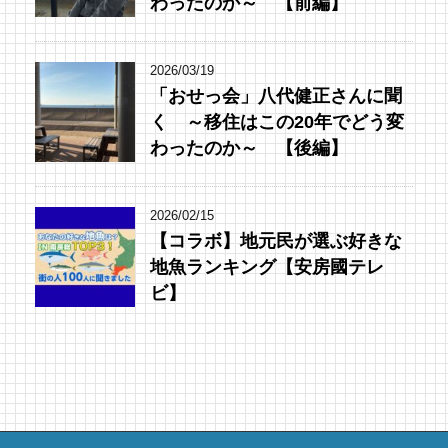
わったのか～ 【前編】
2026/03/19
「おせっ会」八代健正さんに聞
く ～移住はこの20年でどう変
わったのか～ 【後編】
2026/02/15
【コラボ】地元民が選ぶ好きな
地魚ランキング【安房國テレ
ビ】