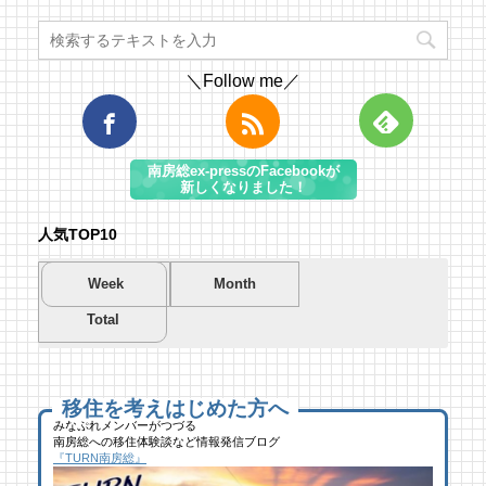
＼Follow me／
南房総ex-pressのFacebookが
新しくなりました！
人気TOP10
Week
Month
Total
夏を先取り！プールに行こう！
夏を先取り！プールに行こう！
海遊び＆キャンプするならココ！南房総のお
南房総市千倉B&G海洋センター
南房総市千倉B&G海洋センター
すすめキャンプ場まとめ【2】
49 views
193 views
40,693 views
|
|
by
by
|
Tsuno
Tsuno
by
南 芙蓉
移住を考えはじめた方へ
みなぷれメンバーがつづる
南房総への移住体験談など情報発信ブログ
【コラボ】ジビエも揃う、鮮度抜群の南房総
ブルーベリー狩りに行ってきた！「コロコロ
似顔絵ケーキに感動！館山のケーキ屋さん
『TURN南房総』
おさかなセンター【安房國テレビ】
農園 庄兵衛」千倉町
「プチ アンジュ」