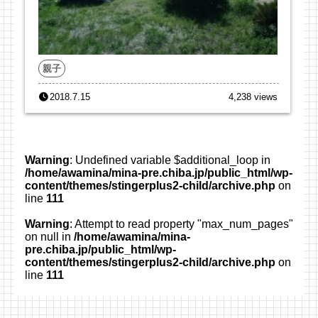
親子
2018.7.15
4,238 views
Warning
: Undefined variable $additional_loop in
/home/awamina/mina-pre.chiba.jp/public_html/wp-
content/themes/stingerplus2-child/archive.php
on
line
111
Warning
: Attempt to read property "max_num_pages"
on null in
/home/awamina/mina-
pre.chiba.jp/public_html/wp-
content/themes/stingerplus2-child/archive.php
on
line
111