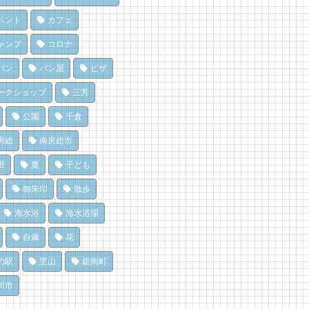
１日は「おついたち市」鴨川
ート
房総パン屋めぐり【１】
天津
 views
|
by
なべたゆかり
リケット（鴨川市）
ベント
カフェ
 views
|
by
原みりか
,470 views
|
by
choco-love
だ、クジラ到来。クジラに会
ャンプ
コロナ
辺のナポリターノピザ
に和田町に行こう！〈前編〉
でも楽しめる！沖ノ島の無人
Goccia(ゴッチャ)」
 views
|
by
shouji naomi
パン
パン屋
ピザ
探検！
 views
|
by
Mitchi3
,161 views
|
by
福美
ライブ休憩にオススメ！「と
ークショップ
三芳
房総・岩井にクラフトビール
うら元気倶楽部」でホッと一
濯は持ち帰らない！カフェ併
造所。体験を届ける新たな拠
♪
公園
千倉
のコインランドリーで帰宅前
へ
 views
|
by
フジイ ミツコ
洗濯
房総
南房総市
 views
|
by
なべたゆかり
896 views
|
by
なべたゆかり
房総の海を食らう！天然とこ
房総の海を食らう！天然とこ
てん専門店
田
夏
子ども
房総の駅とみうら」で夕食を
てん専門店
ところてん小屋 青木」
ませて渋滞を回避しよう！
御朱印
散歩
ところてん小屋 青木」
 views
|
by
原みりか
762 views
|
by
ari-iku
 views
|
by
原みりか
海水浴
海水浴場
自粛
花
の駅
里山
鋸南町
川市