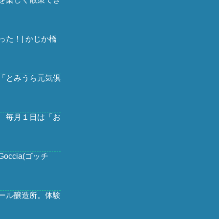
た！| かじか橋
「とみうら元気倶
 毎月１日は「お
ccia(ゴッチ
ール醸造所。体験