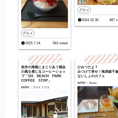
グルメ
2024.10.30
487 v
グルメ
2025.7.24
563 views
岩井の海風にまじりあう都会
ひみつだよ？
の風を感じるコーヒーショッ
みつけて幸せ！南房総千
プ「101 BEACH PARK
ないしょのカフェ
COFFEE STOP」
writer：
Tsuno
writer：
フジイ ミツコ