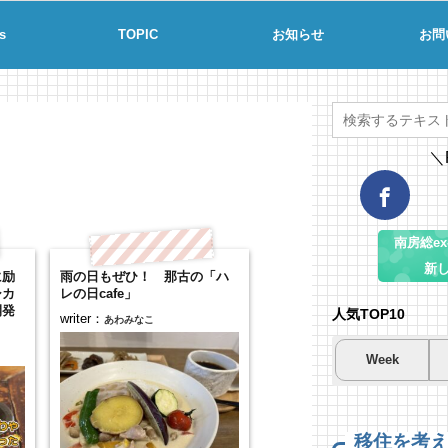
s
TOPIC
お知らせ
お問
＼
南房総ex-
新
に励
雨の日もぜひ！ 那古の「ハ
シカ
レの日cafe」
開発
人気TOP10
writer：
あわみなこ
Week
夏
夏
海
南
南
コ
場
61
19
移住を考