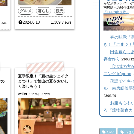
40
みなぷれメンバーが
【
ブ
南房総への移住体験
抜
た
似
グルメ
暮らし
観光
『TURN南房総』
【
千
ー
2024.6.10
1,369 views
iews
22
11
17
館
館
南
春の味覚「
ら
ら
橋
き！「ごまツナ
21
10
12
田舎暮らし
乗
南
南
存食作り
し
た
た
23/03/12
ポ
10
12
【地域の方が
19
K
ニング kūpono
【
夏季限定！「夏の生シェイク
南
抜
落語でイキイ
倉の
まつり」で館山の夏をおいし
南
た
【
く楽しもう！
ろ
ル 南房総落語
16
85
「
writer：
フジイ ミツコ
23/01/29
10
ド
夏
お腹も心も
み
氷
南
る『穀物菜食カ
息
77
パ
13
編
乗
10
房
し
GW
うま