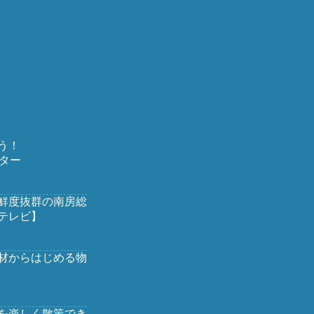
う！
ター
鮮度抜群の南房総
テレビ】
材からはじめる物
を楽しく散策でき