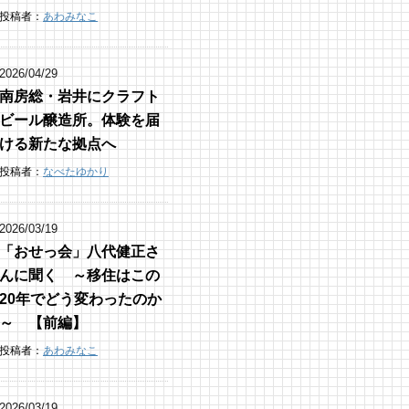
投稿者：
あわみなこ
2026/04/29
南房総・岩井にクラフト
ビール醸造所。体験を届
ける新たな拠点へ
投稿者：
なべたゆかり
2026/03/19
「おせっ会」八代健正さ
んに聞く ～移住はこの
20年でどう変わったのか
～ 【前編】
投稿者：
あわみなこ
2026/03/19