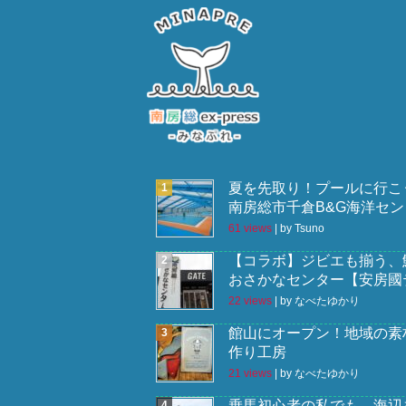
夏を先取り！プールに行こ
南房総市千倉B&G海洋セン
61 views
|
by
Tsuno
【コラボ】ジビエも揃う、
おさかなセンター【安房國
22 views
|
by
なべたゆかり
館山にオープン！地域の素
作り工房
21 views
|
by
なべたゆかり
乗馬初心者の私でも、海辺