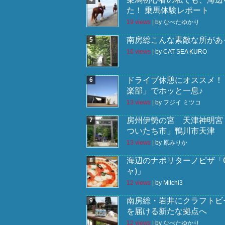
た！ 乗馬体験レポート
19 views
|
by
なべたゆかり
南房総こんな素敵な所があっ
16 views
|
by
CAT SEA KURO
ドライブ休憩にオススメ！
楽部」でホッと一息♪
13 views
|
by
フジイ ミツコ
房州伊勢の宮 天津神明宮
ついたち市」鴨川市天津
13 views
|
by
原みりか
海辺のナポリターノピザ「Go
ャ)」
12 views
|
by
Mitchi3
南房総・岩井にクラフトビ
を届ける新たな拠点へ
12 views
|
by
なべたゆかり