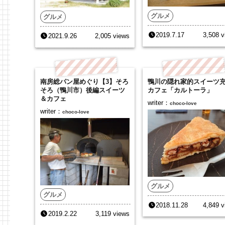
グルメ
グルメ
2019.7.17
3,508 v
2021.9.26
2,005 views
南房総パン屋めぐり【3】そろ
鴨川の隠れ家的スイーツ
そろ（鴨川市）後編スイーツ
カフェ「カルトーラ」
＆カフェ
writer：
choco-love
writer：
choco-love
グルメ
グルメ
2018.11.28
4,849 v
2019.2.22
3,119 views