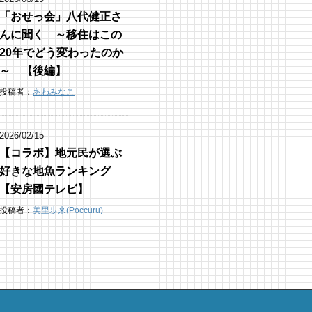
「おせっ会」八代健正さ
んに聞く ～移住はこの
20年でどう変わったのか
～ 【後編】
投稿者：
あわみなこ
2026/02/15
【コラボ】地元民が選ぶ
好きな地魚ランキング
【安房國テレビ】
投稿者：
美里歩来(Poccuru)