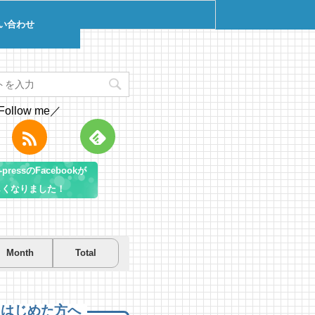
い合わせ
Follow me／
pressのFacebookが
しくなりました！
Month
Total
を先取り！プールに行こう！
を先取り！プールに行こう！
遊び＆キャンプするならコ
房総市千倉B&G海洋センター
房総市千倉B&G海洋センター
！南房総のおすすめキャンプ
まとめ【2】
 views
7 views
|
|
by
by
Tsuno
Tsuno
えはじめた方へ