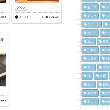
月
ポ
南
市
76
ク
お土産
イ
グルメ
13
10
夏
カレー
キ
iews
2019.7.1
1,303 views
海
い
冬
「
68
スイーツ
島
12
10
ド
ランチ
ワ
南
み
洗
充実
醸
息
丸山
体験
設
点
62
に
千倉町
南
12
8,
南
南
ろ
古民家
和
「
ろ
「
済
富山
富浦
「
62
8,
11
海
海岸
白浜
移住
農産物
道
iews
館山市
鴨