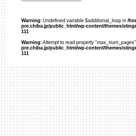
Warning
: Undefined variable $additional_loop in
/ho
pre.chiba.jp/public_html/wp-content/themes/sting
111
Warning
: Attempt to read property "max_num_pages" 
pre.chiba.jp/public_html/wp-content/themes/sting
111