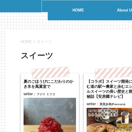
HOME
About U
HOME
>
スイーツ
スイーツ
夏のごほうびにこだわりのか
【コラボ】スイーツ開発
き氷を風菓堂で
む道の駅〜農家と歩むエ
ルスイーツの長い歴史と
writer：
フジイ ミツコ
秘話【安房國テレビ】
writer：
美里歩来(Poccuru)