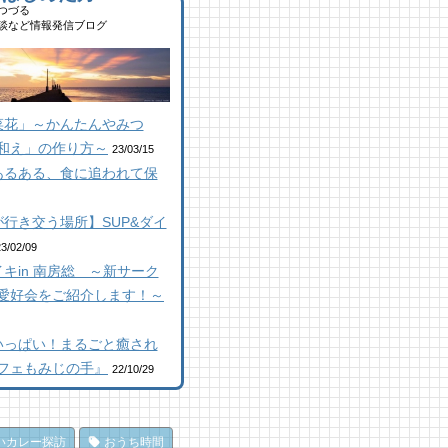
,693 views
|
by
南 芙蓉
つづる
コラボ】ジビエも揃う、鮮度
ルーベリー狩りに行ってき
談など情報発信ブログ
群の南房総おさかなセンター
！「コロコロ農園 庄兵衛」
顔絵ケーキに感動！館山のケ
安房國テレビ】
倉町
キ屋さん「プチ アンジュ」
 views
2 views
,148 views
|
|
by
by
|
なべたゆかり
原みりか
by
福美
山にオープン！地域の素材か
山にオープン！地域の素材か
房総パン屋めぐり【２】
菜花」～かんたんやみつ
はじめる物作り工房
はじめる物作り工房
本屋製パン店（館山市）
和え」の作り方～
 views
6 views
,846 views
|
|
by
by
|
なべたゆかり
なべたゆかり
by
choco-love
23/03/15
あるある、食に追われて保
馬初心者の私でも、海辺を楽
房総こんな素敵な所があっ
房総こんな素敵な所があっ
く散策できた！ 乗馬体験レ
！| かじか橋
！| かじか橋
ート
1 views
,017 views
|
by
|
CAT SEA KURO
by
CAT SEA
行き交う場所】SUP&ダイ
 views
|
by
なべたゆかり
URO
コラボ】ジビエも揃う、鮮度
23/02/09
房総こんな素敵な所があっ
群の南房総おさかなセンター
キin 南房総 ～新サーク
房総の海を食らう！天然とこ
！| かじか橋
安房國テレビ】
てん専門店
愛好会をご紹介します！～
 views
 views
|
|
by
by
CAT SEA KURO
なべたゆかり
ところてん小屋 青木」
,862 views
|
by
原みりか
ライブ休憩にオススメ！「と
のごほうびにこだわりのかき
いっぱい！まるごと癒され
うら元気倶楽部」でホッと一
を風菓堂で
房総パン屋めぐり【3】石窯
フェもみじの手』
22/10/29
♪
 views
|
by
フジイ ミツコ
ン工房そろそろ（鴨川市）前
 views
|
by
フジイ ミツコ
パン
馬初心者の私でも、海辺を楽
,837 views
|
by
choco-love
州伊勢の宮 天津神明宮 毎
く散策できた！ 乗馬体験レ
いカレー探訪
おうち時間