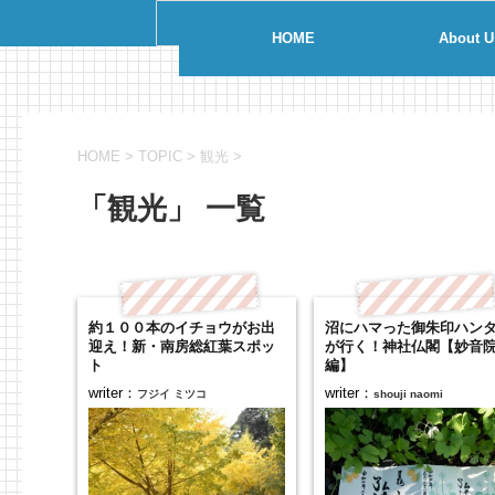
HOME
About U
HOME
>
TOPIC
>
観光
>
「観光」 一覧
約１００本のイチョウがお出
沼にハマった御朱印ハン
迎え！新・南房総紅葉スポッ
が行く！神社仏閣【妙音
ト
編】
writer：
writer：
フジイ ミツコ
shouji naomi