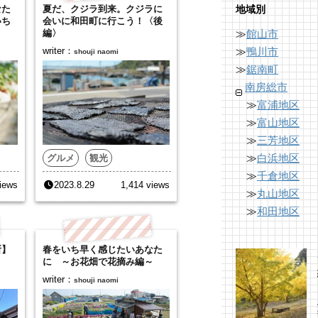
地域別
なた
夏だ、クジラ到来。クジラに
いち
会いに和田町に行こう！〈後
≫
館山市
編〉
≫
鴨川市
writer：
shouji naomi
≫
鋸南町
南房総市
≫
富浦地区
≫
富山地区
≫
三芳地区
≫
白浜地区
グルメ
観光
≫
千倉地区
iews
2023.8.29
1,414 views
≫
丸山地区
≫
和田地区
所】
春をいち早く感じたいあなた
に ～お花畑で花摘み編～
writer：
shouji naomi