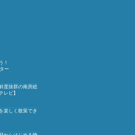
う！
ター
鮮度抜群の南房総
テレビ】
を楽しく散策でき
材からはじめる物