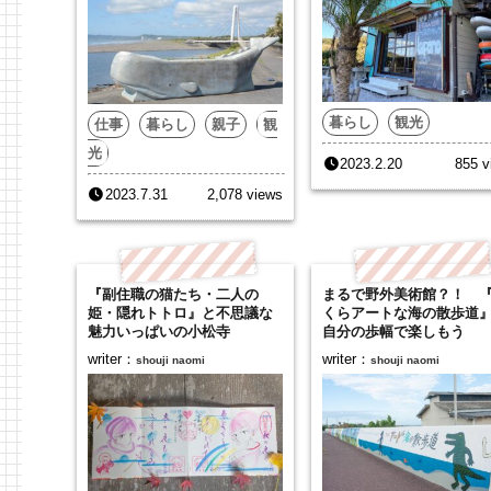
暮らし
観光
仕事
暮らし
親子
観
光
2023.2.20
855 v
2023.7.31
2,078 views
『副住職の猫たち・二人の
まるで野外美術館？！ 
姫・隠れトトロ』と不思議な
くらアートな海の散歩道
魅力いっぱいの小松寺
自分の歩幅で楽しもう
writer：
writer：
shouji naomi
shouji naomi