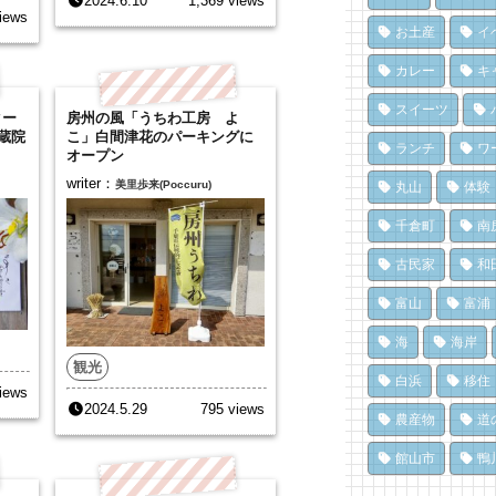
2024.6.10
1,369 views
月
ポ
南
iews
市
75
ク
お土産
イ
13
10
夏
カレー
キ
海
い
冬
「
67
スイーツ
島
ター
房州の風「うちわ工房 よ
12
10
蔵院
こ」白間津花のパーキングに
ド
ランチ
ワ
オープン
ブ
み
洗
た
息
writer：
美里歩来(Poccuru)
丸山
体験
設
千
62
に
千倉町
南
11
8,
南
ひ
ろ
古民家
和
「
み
「
済
富山
富浦
い
60
8,
11
海
海岸
観光
白浜
移住
iews
2024.5.29
795 views
農産物
道
館山市
鴨