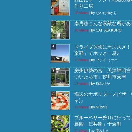
作り工房
18 views
|
by
なべたゆかり
南房総こんな素敵な所があっ
16 views
|
by
CAT SEA KURO
ドライブ休憩にオススメ！
楽部」でホッと一息♪
13 views
|
by
フジイ ミツコ
房州伊勢の宮 天津神明宮
ついたち市」鴨川市天津
13 views
|
by
原みりか
海辺のナポリターノピザ「Go
ャ)」
12 views
|
by
Mitchi3
ブルーベリー狩りに行って
農園 庄兵衛」千倉町
11 views
|
by
原みりか