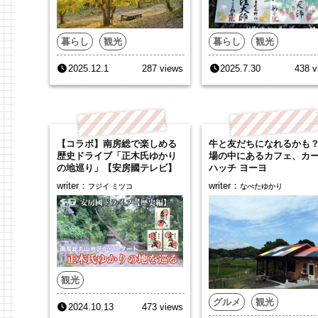
暮らし
観光
暮らし
観光
2025.12.1
287 views
2025.7.30
438 v
【コラボ】南房総で楽しめる
牛と友だちになれるかも
歴史ドライブ「正木氏ゆかり
場の中にあるカフェ、カ
の地巡り」【安房國テレビ】
ハッチ ヨーヨ
writer：
writer：
フジイ ミツコ
なべたゆかり
観光
グルメ
観光
2024.10.13
473 views