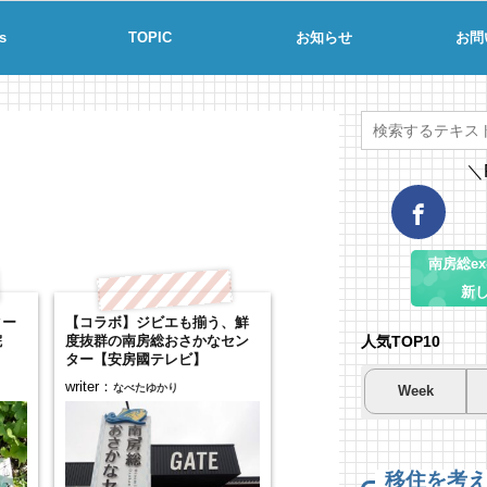
s
TOPIC
お知らせ
お問
＼
南房総ex-
新
ター
【コラボ】ジビエも揃う、鮮
人気TOP10
院
度抜群の南房総おさかなセン
ター【安房國テレビ】
writer：
なべたゆかり
Week
夏
夏
海
南
南
コ
場
61
19
移住を考