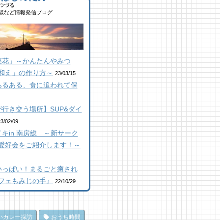
,693 views
|
by
南 芙蓉
つづる
コラボ】ジビエも揃う、鮮度
ルーベリー狩りに行ってき
談など情報発信ブログ
群の南房総おさかなセンター
！「コロコロ農園 庄兵衛」
顔絵ケーキに感動！館山のケ
安房國テレビ】
倉町
キ屋さん「プチ アンジュ」
 views
2 views
,147 views
|
|
by
by
|
なべたゆかり
原みりか
by
福美
馬初心者の私でも、海辺を楽
山にオープン！地域の素材か
房総パン屋めぐり【２】
菜花」～かんたんやみつ
く散策できた！ 乗馬体験レ
はじめる物作り工房
本屋製パン店（館山市）
ート
和え」の作り方～
3 views
,846 views
|
by
|
なべたゆかり
by
choco-love
23/03/15
 views
|
by
なべたゆかり
あるある、食に追われて保
房総こんな素敵な所があっ
房総こんな素敵な所があっ
山にオープン！地域の素材か
！| かじか橋
！| かじか橋
はじめる物作り工房
1 views
,017 views
|
by
|
CAT SEA KURO
by
CAT SEA
行き交う場所】SUP&ダイ
 views
|
by
なべたゆかり
URO
コラボ】ジビエも揃う、鮮度
23/02/09
房総こんな素敵な所があっ
群の南房総おさかなセンター
キin 南房総 ～新サーク
房総の海を食らう！天然とこ
！| かじか橋
安房國テレビ】
てん専門店
愛好会をご紹介します！～
 views
 views
|
|
by
by
CAT SEA KURO
なべたゆかり
ところてん小屋 青木」
,860 views
|
by
原みりか
ライブ休憩にオススメ！「と
のごほうびにこだわりのかき
いっぱい！まるごと癒され
うら元気倶楽部」でホッと一
を風菓堂で
房総パン屋めぐり【3】石窯
フェもみじの手』
22/10/29
♪
 views
|
by
フジイ ミツコ
ン工房そろそろ（鴨川市）前
 views
|
by
フジイ ミツコ
パン
馬初心者の私でも、海辺を楽
,836 views
|
by
choco-love
州伊勢の宮 天津神明宮 毎
く散策できた！ 乗馬体験レ
いカレー探訪
おうち時間