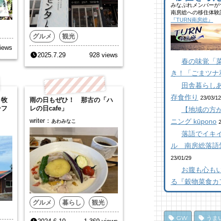
40
みなぷれメンバーが
【
ブ
南房総への移住体験
抜
た
似
『TURN南房総』
【
千
ー
グルメ
観光
22
11
17
iews
乗
館
南
2025.7.29
928 views
春の味覚「
し
ら
橋
ポ
き！「ごまツナ
10
12
18
田舎暮らし
南
南
存食作り
館
た
た
23/03/12
？牧
雨の日もぜひ！ 那古の「ハ
ら
ーフ
レの日cafe」
10
12
【地域の方が
18
writer：
K
ニング kūpono
あわみなこ
【
南
抜
落語でイキイ
南
た
【
ろ
ル 南房総落語
16
85
「
23/01/29
10
ド
夏
お腹も心も
み
氷
南
る『穀物菜食カ
息
76
パ
13
編
グルメ
暮らし
観光
乗
10
房
し
GW
うま