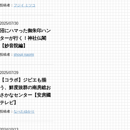
投稿者：
フジイ ミツコ
2025/07/30
沼にハマった御朱印ハン
ターが行く！神社仏閣
【妙音院編】
投稿者：
shouji naomi
2025/07/29
【コラボ】ジビエも揃
う、鮮度抜群の南房総お
さかなセンター【安房國
テレビ】
投稿者：
なべたゆかり
2024/10/13