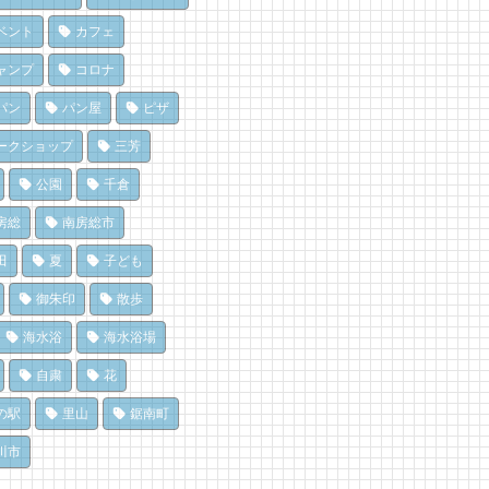
１日は「おついたち市」鴨川
ート
房総パン屋めぐり【１】
天津
 views
|
by
なべたゆかり
リケット（鴨川市）
ベント
カフェ
 views
|
by
原みりか
,470 views
|
by
choco-love
だ、クジラ到来。クジラに会
ャンプ
コロナ
辺のナポリターノピザ
に和田町に行こう！〈前編〉
でも楽しめる！沖ノ島の無人
Goccia(ゴッチャ)」
 views
|
by
shouji naomi
パン
パン屋
ピザ
探検！
 views
|
by
Mitchi3
,161 views
|
by
福美
ライブ休憩にオススメ！「と
ークショップ
三芳
ルーベリー狩りに行ってき
うら元気倶楽部」でホッと一
濯は持ち帰らない！カフェ併
！「コロコロ農園 庄兵衛」
♪
公園
千倉
のコインランドリーで帰宅前
倉町
 views
|
by
フジイ ミツコ
洗濯
房総
南房総市
 views
|
by
原みりか
896 views
|
by
なべたゆかり
房総の海を食らう！天然とこ
みつだよ？
てん専門店
田
夏
子ども
房総の駅とみうら」で夕食を
つけて幸せ！南房総千倉のな
ところてん小屋 青木」
ませて渋滞を回避しよう！
御朱印
散歩
しょのカフェ
 views
|
by
原みりか
760 views
|
by
ari-iku
 views
|
by
Tsuno
海水浴
海水浴場
自粛
花
の駅
里山
鋸南町
川市