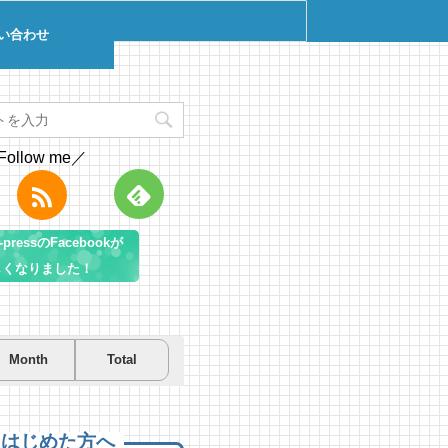
い合わせ
Follow me／
pressのFacebookが
しくなりました！
Month
Total
を先取り！プールに行こう！
を先取り！プールに行こう！
遊び＆キャンプするならコ
房総市千倉B&G海洋センター
房総市千倉B&G海洋センター
！南房総のおすすめキャンプ
まとめ【2】
 views
7 views
|
|
by
by
Tsuno
Tsuno
えはじめた方へ