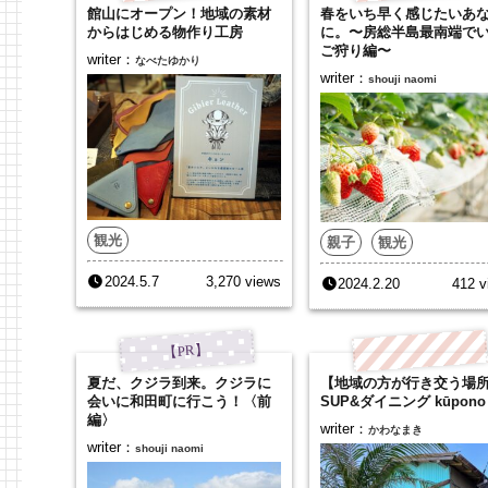
館山にオープン！地域の素材
春をいち早く感じたいあ
からはじめる物作り工房
に。〜房総半島最南端で
ご狩り編〜
writer：
なべたゆかり
writer：
shouji naomi
観光
親子
観光
2024.5.7
3,270 views
2024.2.20
412 v
夏だ、クジラ到来。クジラに
【地域の方が行き交う場
会いに和田町に行こう！〈前
SUP&ダイニング kūpono
編〉
writer：
かわなまき
writer：
shouji naomi