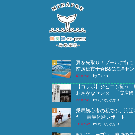
夏を先取り！プールに行こ
南房総市千倉B&G海洋セン
61 views
|
by
Tsuno
【コラボ】ジビエも揃う、
おさかなセンター【安房國
22 views
|
by
なべたゆかり
乗馬初心者の私でも、海辺
た！ 乗馬体験レポート
18 views
|
by
なべたゆかり
館山にオープン！地域の素