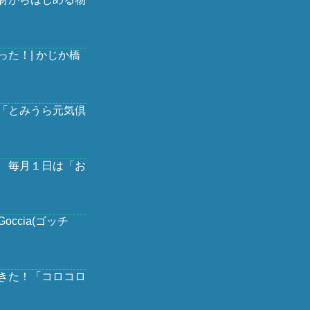
た！| かじか橋
「とみうら元気倶
 毎月１日は「お
ccia(ゴッチ
きた！「コロコロ