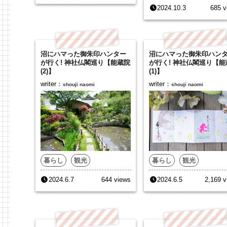
2024.10.3
685 v
沼にハマった御朱印ハンター
沼にハマった御朱印ハン
が行く! 神社仏閣巡り【能蔵院
が行く! 神社仏閣巡り【能
(2)】
(1)】
writer：
writer：
shouji naomi
shouji naomi
暮らし
観光
暮らし
観光
2024.6.7
644 views
2024.6.5
2,169 v