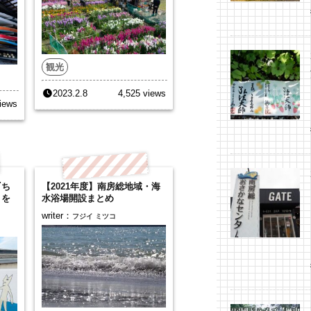
観光
2023.2.8
4,525 views
iews
『ち
【2021年度】南房総地域・海
』を
水浴場開設まとめ
writer：
フジイ ミツコ