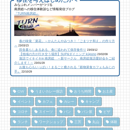
みなぷれメンバーがつづる
南房総への移住体験談など情報発信ブログ
館山にオープン！地域の素材からはじめる物
ブルーベリー狩りに行ってきた！「コロコロ
似顔絵ケーキに感動！館山のケーキ屋さん
『TURN南房総』
作り工房
農園 庄兵衛」千倉町
「プチ アンジュ」
24 views
111 views
17,148 views
|
|
by
by
|
なべたゆかり
原みりか
by
福美
【コラボ】ジビエも揃う、鮮度抜群の南房総
館山にオープン！地域の素材からはじめる物
南房総パン屋めぐり【２】
春の味覚「菜花」～かんたんやみつき！「ごまツナ和え」の作り方
おさかなセンター【安房國テレビ】
作り工房
橋本屋製パン店（館山市）
～
23/03/15
23 views
108 views
12,847 views
|
|
by
by
|
なべたゆかり
なべたゆかり
by
choco-love
田舎暮らしあるある、食に追われて保存食作り
23/03/12
【地域の方が行き交う場所】SUP&ダイニング kūpono
23/02/09
落語でイキイキin 南房総 ～新サークル 南房総落語愛好会をご紹
南房総こんな素敵な所があった！| かじか橋
南房総こんな素敵な所があった！| かじか橋
南房総こんな素敵な所があった！| かじか橋
介します！～
23/01/29
お腹も心もいっぱい！まるごと癒される『穀物菜食カフェもみじの
20 views
101 views
12,021 views
|
|
by
by
|
CAT SEA KURO
CAT SEA KURO
by
CAT SEA KURO
手』
22/10/29
海辺のナポリターノピザ「Goccia(ゴッチ
【コラボ】ジビエも揃う、鮮度抜群の南房総
南房総の海を食らう！天然ところてん専門店
ャ)」
おさかなセンター【安房國テレビ】
「ところてん小屋 青木」
GW
うまいカレー探訪
おうち時間
お土産
15 views
84 views
10,866 views
|
|
by
by
|
Mitchi3
なべたゆかり
by
原みりか
イベント
カフェ
カレー
キャンプ
乗馬初心者の私でも、海辺を楽しく散策でき
乗馬初心者の私でも、海辺を楽しく散策でき
南房総パン屋めぐり【3】石窯パン工房そろ
コロナ
スイーツ
パン
パン屋
ピザ
た！ 乗馬体験レポート
た！ 乗馬体験レポート
そろ（鴨川市）前編パン
ランチ
ワークショップ
三芳
丸山
体験
15 views
75 views
10,837 views
|
|
by
by
|
なべたゆかり
なべたゆかり
by
choco-love