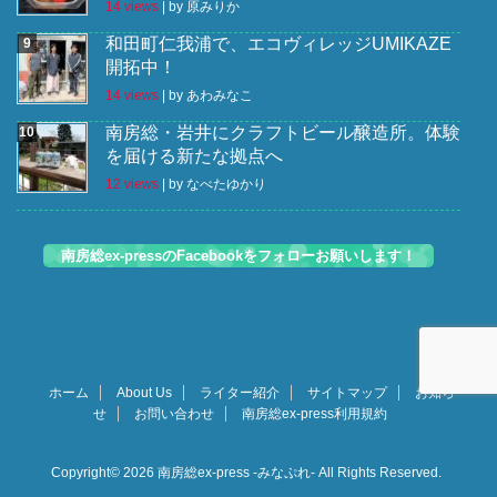
14 views
|
by
原みりか
和田町仁我浦で、エコヴィレッジUMIKAZE
開拓中！
14 views
|
by
あわみなこ
南房総・岩井にクラフトビール醸造所。体験
を届ける新たな拠点へ
12 views
|
by
なべたゆかり
南房総ex-pressのFacebookをフォローお願いします！
ホーム
About Us
ライター紹介
サイトマップ
お知ら
せ
お問い合わせ
南房総ex-press利用規約
Copyright© 2026 南房総ex-press -みなぷれ- All Rights Reserved.