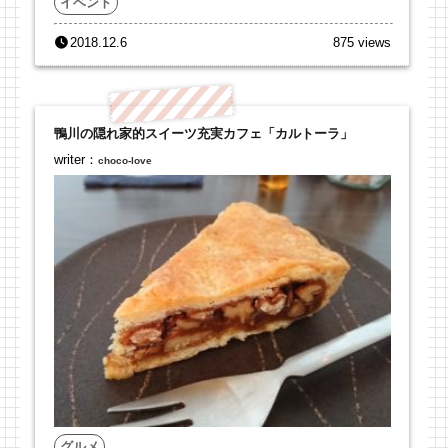
イベント
2018.12.6
875 views
鴨川の隠れ家的スイーツ充実カフェ「カルトーラ」
writer：
choco-love
グルメ