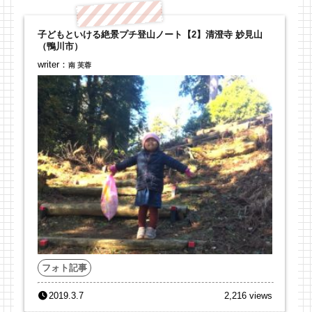
子どもといける絶景プチ登山ノート【2】清澄寺 妙見山
（鴨川市）
writer：
南 芙蓉
フォト記事
2019.3.7
2,216 views