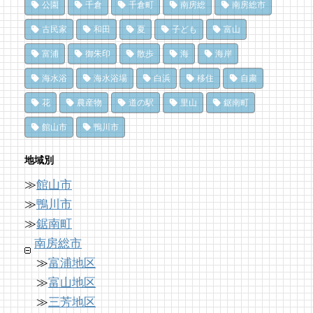
公園
千倉
千倉町
南房総
南房総市
ドライブ休憩にオススメ！「とみうら元気倶
夏のごほうびにこだわりのかき氷を風菓堂で
南房総パン屋めぐり【１】
楽部」でホッと一息♪
クリケット（鴨川市）
75 views
|
by
フジイ ミツコ
古民家
和田
夏
子ども
富山
14 views
10,470 views
|
by
|
フジイ ミツコ
by
choco-love
富浦
御朱印
散歩
海
海岸
夏だ、クジラ到来。クジラに会いに和田町に
南房総の海を食らう！天然ところてん専門店
行こう！〈前編〉
冬でも楽しめる！沖ノ島の無人島探検！
海水浴
海水浴場
白浜
移住
自粛
「ところてん小屋 青木」
69 views
10,163 views
|
by
|
shouji naomi
by
福美
花
農産物
道の駅
里山
鋸南町
14 views
|
by
原みりか
ドライブ休憩にオススメ！「とみうら元気倶
洗濯は持ち帰らない！カフェ併設のコインラ
館山市
鴨川市
和田町仁我浦で、エコヴィレッジUMIKAZE
楽部」でホッと一息♪
ンドリーで帰宅前に洗濯
開拓中！
65 views
8,896 views
|
by
|
フジイ ミツコ
by
なべたゆかり
地域別
14 views
|
by
あわみなこ
≫
館山市
南房総の海を食らう！天然ところてん専門店
「房総の駅とみうら」で夕食を済ませて渋滞
南房総・岩井にクラフトビール醸造所。体験
「ところてん小屋 青木」
を回避しよう！
≫
鴨川市
を届ける新たな拠点へ
64 views
8,764 views
|
by
|
原みりか
by
ari-iku
≫
鋸南町
12 views
|
by
なべたゆかり
南房総市
≫
富浦地区
≫
富山地区
≫
三芳地区