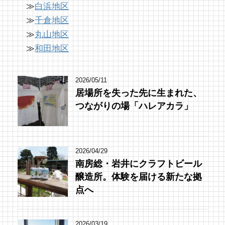
≫
白浜地区
≫
千倉地区
≫
丸山地区
≫
和田地区
2026/05/11
居場所を失った先に生まれた、
つながりの場「ハレアカラ」
2026/04/29
南房総・岩井にクラフトビール
醸造所。体験を届ける新たな拠
点へ
2026/03/19