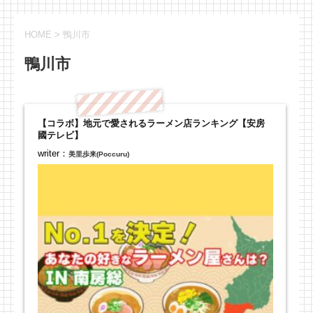
HOME
>
鴨川市
鴨川市
【コラボ】地元で愛されるラーメン店ランキング【安房
國テレビ】
writer：
美里歩来(Poccuru)