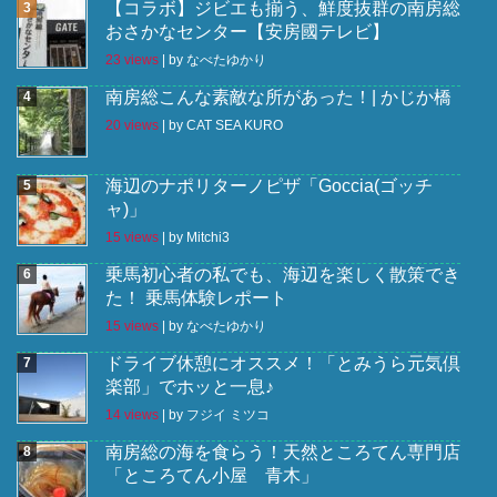
【コラボ】ジビエも揃う、鮮度抜群の南房総
おさかなセンター【安房國テレビ】
23 views
|
by
なべたゆかり
南房総こんな素敵な所があった！| かじか橋
20 views
|
by
CAT SEA KURO
海辺のナポリターノピザ「Goccia(ゴッチ
ャ)」
15 views
|
by
Mitchi3
乗馬初心者の私でも、海辺を楽しく散策でき
た！ 乗馬体験レポート
15 views
|
by
なべたゆかり
ドライブ休憩にオススメ！「とみうら元気倶
楽部」でホッと一息♪
14 views
|
by
フジイ ミツコ
南房総の海を食らう！天然ところてん専門店
「ところてん小屋 青木」