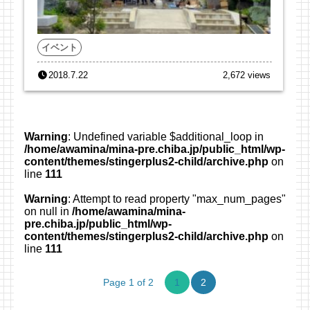
イベント
2018.7.22
2,672 views
Warning
: Undefined variable $additional_loop in
/home/awamina/mina-pre.chiba.jp/public_html/wp-
content/themes/stingerplus2-child/archive.php
on
line
111
Warning
: Attempt to read property "max_num_pages"
on null in
/home/awamina/mina-
pre.chiba.jp/public_html/wp-
content/themes/stingerplus2-child/archive.php
on
line
111
Page 1 of 2
1
2