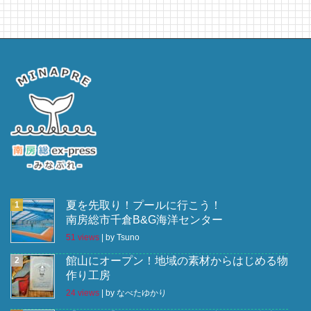
夏を先取り！プールに行こう！
南房総市千倉B&G海洋センター
51 views
|
by
Tsuno
館山にオープン！地域の素材からはじめる物
作り工房
24 views
|
by
なべたゆかり