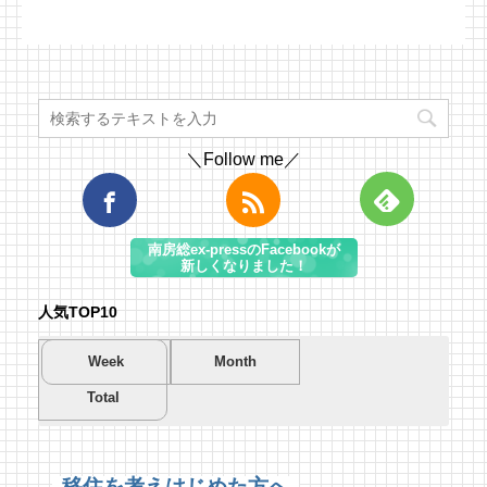
＼Follow me／
南房総ex-pressのFacebookが
新しくなりました！
人気TOP10
Week
Month
Total
夏を先取り！プールに行こう！
夏を先取り！プールに行こう！
海遊び＆キャンプするならココ！南房総のお
南房総市千倉B&G海洋センター
南房総市千倉B&G海洋センター
すすめキャンプ場まとめ【2】
51 views
195 views
40,694 views
|
|
by
by
|
Tsuno
Tsuno
by
南 芙蓉
移住を考えはじめた方へ