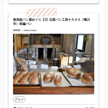
南房総パン屋めぐり【3】石窯パン工房そろそろ（鴨川
市）前編パン
writer：
choco-love
グルメ