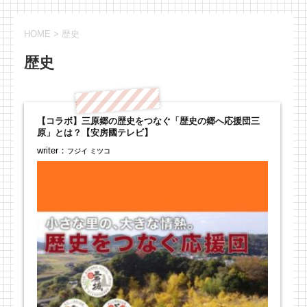
HOME
>
歴史
歴史
【コラボ】三原郷の歴史をつなぐ「歴史の郷へ応援団三
原」とは？【安房國テレビ】
writer：
フジイ ミツコ