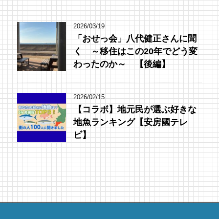
2026/03/19
「おせっ会」八代健正さんに聞
く ～移住はこの20年でどう変
わったのか～ 【後編】
2026/02/15
【コラボ】地元民が選ぶ好きな
地魚ランキング【安房國テレ
ビ】