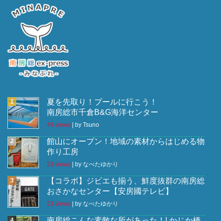
夏を先取り！プールに行こう！
南房総市千倉B&G海洋センター
49 views
|
by
Tsuno
館山にオープン！地域の素材からはじめる物
作り工房
23 views
|
by
なべたゆかり
【コラボ】ジビエも揃う、鮮度抜群の南房総
おさかなセンター【安房國テレビ】
23 views
|
by
なべたゆかり
南房総こんな素敵な所があった！| かじか橋