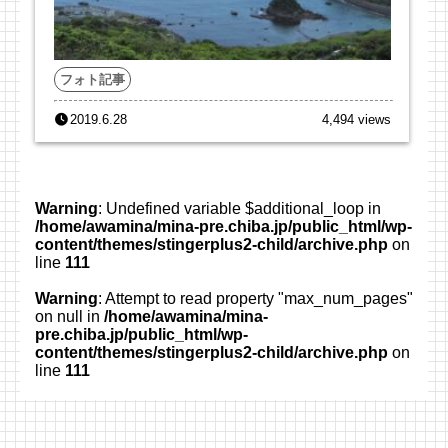
フォト記事
2019.6.28
4,494 views
Warning
: Undefined variable $additional_loop in
/home/awamina/mina-pre.chiba.jp/public_html/wp-
content/themes/stingerplus2-child/archive.php
on
line
111
Warning
: Attempt to read property "max_num_pages"
on null in
/home/awamina/mina-
pre.chiba.jp/public_html/wp-
content/themes/stingerplus2-child/archive.php
on
line
111