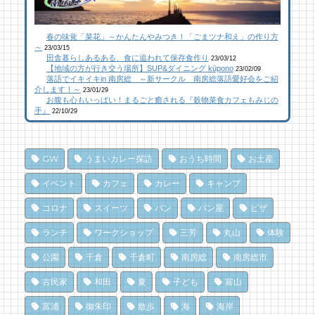
【コラボ】ジビエも揃う、鮮度抜群の南房総
館山にオープン！地域の素材からはじめる物
南房総パン屋めぐり【２】
春の味覚「菜花」～かんたんやみつき！「ごまツナ和え」の作り方
おさかなセンター【安房國テレビ】
作り工房
橋本屋製パン店（館山市）
～
23/03/15
23 views
107 views
12,847 views
|
|
by
by
|
なべたゆかり
なべたゆかり
by
choco-love
田舎暮らしあるある、食に追われて保存食作り
23/03/12
【地域の方が行き交う場所】SUP&ダイニング kūpono
23/02/09
落語でイキイキin 南房総 ～新サークル 南房総落語愛好会をご紹
南房総こんな素敵な所があった！| かじか橋
南房総こんな素敵な所があった！| かじか橋
南房総こんな素敵な所があった！| かじか橋
介します！～
23/01/29
お腹も心もいっぱい！まるごと癒される『穀物菜食カフェもみじの
19 views
100 views
12,020 views
|
|
by
by
|
CAT SEA KURO
CAT SEA KURO
by
CAT SEA KURO
手』
22/10/29
海辺のナポリターノピザ「Goccia(ゴッチ
【コラボ】ジビエも揃う、鮮度抜群の南房総
南房総の海を食らう！天然ところてん専門店
ャ)」
おさかなセンター【安房國テレビ】
「ところてん小屋 青木」
GW
うまいカレー探訪
おうち時間
お土産
15 views
84 views
10,865 views
|
|
by
by
|
Mitchi3
なべたゆかり
by
原みりか
イベント
カフェ
カレー
キャンプ
乗馬初心者の私でも、海辺を楽しく散策でき
夏のごほうびにこだわりのかき氷を風菓堂で
南房総パン屋めぐり【3】石窯パン工房そろ
コロナ
スイーツ
パン
パン屋
ピザ
た！ 乗馬体験レポート
そろ（鴨川市）前編パン
75 views
|
by
フジイ ミツコ
ランチ
ワークショップ
三芳
丸山
体験
14 views
10,837 views
|
by
|
なべたゆかり
by
choco-love
乗馬初心者の私でも、海辺を楽しく散策でき
公園
千倉
千倉町
南房総
南房総市
ドライブ休憩にオススメ！「とみうら元気倶
た！ 乗馬体験レポート
南房総パン屋めぐり【１】
楽部」でホッと一息♪
クリケット（鴨川市）
74 views
|
by
なべたゆかり
古民家
和田
夏
子ども
富山
13 views
10,470 views
|
by
|
フジイ ミツコ
by
choco-love
富浦
御朱印
散歩
海
海岸
夏だ、クジラ到来。クジラに会いに和田町に