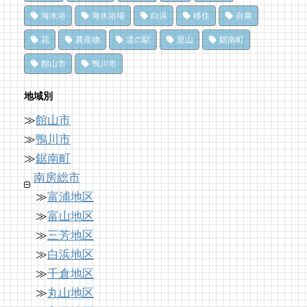
南房総の海を食らう！天然ところてん専門店
行こう！〈前編〉
冬でも楽しめる！沖ノ島の無人島探検！
海水浴
海水浴場
白浜
移住
自粛
「ところてん小屋 青木」
69 views
10,163 views
|
by
|
shouji naomi
by
福美
花
農産物
道の駅
里山
鋸南町
13 views
|
by
原みりか
ドライブ休憩にオススメ！「とみうら元気倶
洗濯は持ち帰らない！カフェ併設のコインラ
館山市
鴨川市
和田町仁我浦で、エコヴィレッジUMIKAZE
楽部」でホッと一息♪
ンドリーで帰宅前に洗濯
開拓中！
64 views
8,896 views
|
by
|
フジイ ミツコ
by
なべたゆかり
地域別
12 views
|
by
あわみなこ
≫
館山市
南房総の海を食らう！天然ところてん専門店
「房総の駅とみうら」で夕食を済ませて渋滞
南房総・岩井にクラフトビール醸造所。体験
「ところてん小屋 青木」
を回避しよう！
≫
鴨川市
を届ける新たな拠点へ
63 views
8,764 views
|
by
|
原みりか
by
ari-iku
≫
鋸南町
12 views
|
by
なべたゆかり
南房総市
≫
富浦地区
≫
富山地区
≫
三芳地区
≫
白浜地区
≫
千倉地区
≫
丸山地区