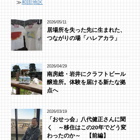
≫
和田地区
2026/05/11
居場所を失った先に生まれた、
つながりの場「ハレアカラ」
2026/04/29
南房総・岩井にクラフトビール
醸造所。体験を届ける新たな拠
点へ
2026/03/19
「おせっ会」八代健正さんに聞
く ～移住はこの20年でどう変
わったのか～ 【前編】