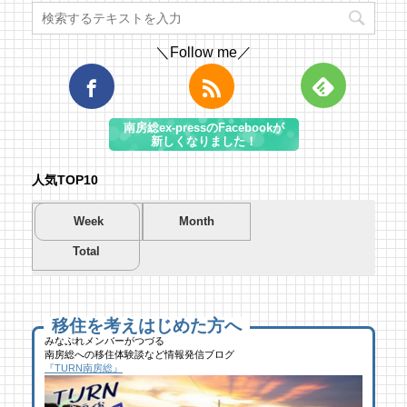
＼Follow me／
南房総ex-pressのFacebookが
新しくなりました！
人気TOP10
Week
Month
Total
夏を先取り！プールに行こう！
夏を先取り！プールに行こう！
海遊び＆キャンプするならココ！南房総のお
南房総市千倉B&G海洋センター
南房総市千倉B&G海洋センター
すすめキャンプ場まとめ【2】
49 views
193 views
40,693 views
|
|
by
by
|
Tsuno
Tsuno
by
南 芙蓉
移住を考えはじめた方へ
みなぷれメンバーがつづる
南房総への移住体験談など情報発信ブログ
館山にオープン！地域の素材からはじめる物
ブルーベリー狩りに行ってきた！「コロコロ
似顔絵ケーキに感動！館山のケーキ屋さん
『TURN南房総』
作り工房
農園 庄兵衛」千倉町
「プチ アンジュ」
23 views
110 views
17,148 views
|
|
by
by
|
なべたゆかり
原みりか
by
福美