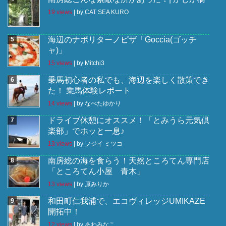
19 views
|
by
CAT SEA KURO
海辺のナポリターノピザ「Goccia(ゴッチ
ャ)」
15 views
|
by
Mitchi3
乗馬初心者の私でも、海辺を楽しく散策でき
た！ 乗馬体験レポート
14 views
|
by
なべたゆかり
ドライブ休憩にオススメ！「とみうら元気倶
楽部」でホッと一息♪
13 views
|
by
フジイ ミツコ
南房総の海を食らう！天然ところてん専門店
「ところてん小屋 青木」
13 views
|
by
原みりか
和田町仁我浦で、エコヴィレッジUMIKAZE
開拓中！
12 views
|
by
あわみなこ