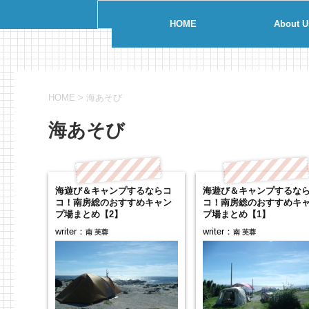
HOME
About U
HOME
>
海あそび
海あそび
海遊び＆キャンプするならコ
海遊び＆キャンプするな
コ！南房総のおすすめキャン
コ！南房総のおすすめキ
プ場まとめ【2】
プ場まとめ【1】
writer：
writer：
南 芙蓉
南 芙蓉