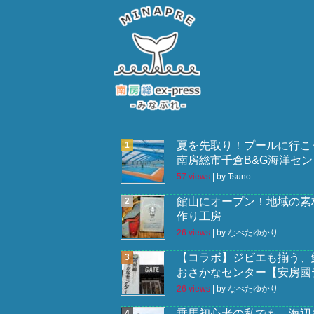
夏を先取り！プールに行こ
南房総市千倉B&G海洋セン
57 views
|
by
Tsuno
館山にオープン！地域の素
作り工房
26 views
|
by
なべたゆかり
【コラボ】ジビエも揃う、
おさかなセンター【安房國
26 views
|
by
なべたゆかり
乗馬初心者の私でも、海辺