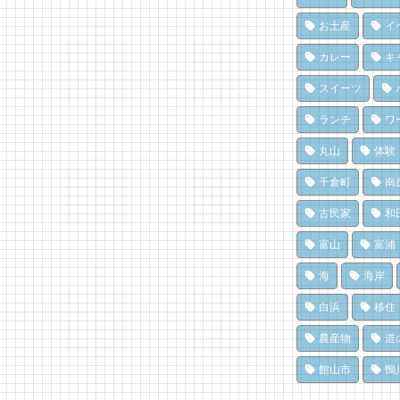
息
い
南
16
70
ク
お土産
イ
10
南
夏
カレー
キ
ろ
氷
冬
「
70
スイーツ
島
16
10
ド
ランチ
ワ
海
み
洗
「
息
丸山
体験
設
15
67
に
千倉町
南
8,
南
南
醸
ろ
古民家
和
「
点
「
済
富山
富浦
15
62
8,
海
海岸
白浜
移住
農産物
道
館山市
鴨