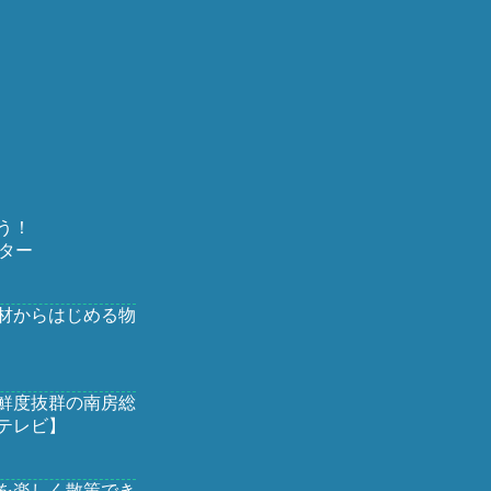
う！
ター
材からはじめる物
鮮度抜群の南房総
テレビ】
を楽しく散策でき