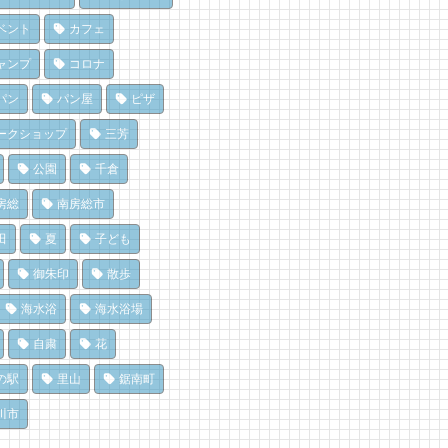
♪
に和田町に行こう！〈前編〉
房総パン屋めぐり【１】
 views
 views
|
|
by
by
フジイ ミツコ
shouji naomi
リケット（鴨川市）
ベント
カフェ
,471 views
|
by
choco-love
房総の海を食らう！天然とこ
のごほうびにこだわりのかき
ャンプ
コロナ
てん専門店
を風菓堂で
でも楽しめる！沖ノ島の無人
ところてん小屋 青木」
 views
|
by
フジイ ミツコ
パン
パン屋
ピザ
探検！
 views
|
by
原みりか
,164 views
|
by
福美
ライブ休憩にオススメ！「と
ークショップ
三芳
辺のナポリターノピザ
うら元気倶楽部」でホッと一
濯は持ち帰らない！カフェ併
Goccia(ゴッチャ)」
♪
公園
千倉
のコインランドリーで帰宅前
 views
 views
|
|
by
by
Mitchi3
フジイ ミツコ
洗濯
房総
南房総市
896 views
|
by
なべたゆかり
房総・岩井にクラフトビール
房総の海を食らう！天然とこ
造所。体験を届ける新たな拠
てん専門店
田
夏
子ども
房総の駅とみうら」で夕食を
へ
ところてん小屋 青木」
ませて渋滞を回避しよう！
御朱印
散歩
 views
 views
|
|
by
by
なべたゆかり
原みりか
765 views
|
by
ari-iku
海水浴
海水浴場
自粛
花
の駅
里山
鋸南町
川市