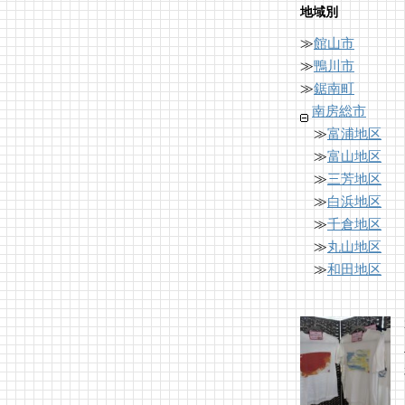
地域別
≫
館山市
≫
鴨川市
≫
鋸南町
南房総市
≫
富浦地区
≫
富山地区
≫
三芳地区
≫
白浜地区
≫
千倉地区
≫
丸山地区
≫
和田地区