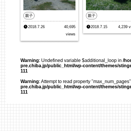
親子
親子
2018.7.26
40,695
2018.7.15
4,239 v
views
Warning
: Undefined variable $additional_loop in
/ho
pre.chiba.jp/public_html/wp-content/themes/sting
111
Warning
: Attempt to read property "max_num_pages" 
pre.chiba.jp/public_html/wp-content/themes/sting
111