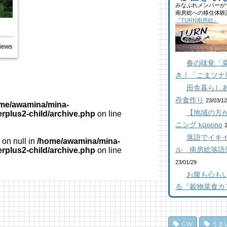
40
みなぷれメンバーが
館
ブ
南房総への移住体験
ら
た
似
『TURN南房総』
千
ー
26
11
17
【
iews
抜
館
南
春の味覚「
【
ら
橋
き！「ごまツナ
26
11
12
田舎暮らし
乗
南
南
存食作り
し
た
た
23/03/12
me/awamina/mina-
ポ
98
12
【地域の方が
erplus2-child/archive.php
on line
22
K
ニング kūpono
【
南
抜
落語でイキイ
南
on null in
/home/awamina/mina-
た
【
ろ
ル 南房総落語
erplus2-child/archive.php
on line
20
86
「
23/01/29
10
和
乗
お腹も心も
ジ
し
南
る『穀物菜食カ
ポ
17
パ
79
編
ド
10
み
夏
GW
うま