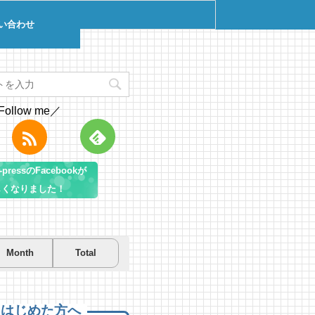
い合わせ
Follow me／
pressのFacebookが
しくなりました！
Month
Total
を先取り！プールに行こう！
を先取り！プールに行こう！
遊び＆キャンプするならコ
房総市千倉B&G海洋センター
房総市千倉B&G海洋センター
！南房総のおすすめキャンプ
まとめ【2】
 views
0 views
|
|
by
by
Tsuno
Tsuno
えはじめた方へ