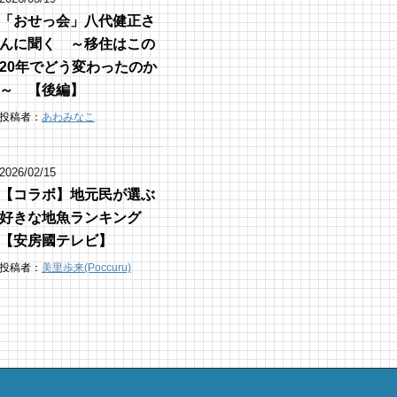
「おせっ会」八代健正さ
んに聞く ～移住はこの
20年でどう変わったのか
～ 【後編】
投稿者：
あわみなこ
2026/02/15
【コラボ】地元民が選ぶ
好きな地魚ランキング
【安房國テレビ】
投稿者：
美里歩来(Poccuru)