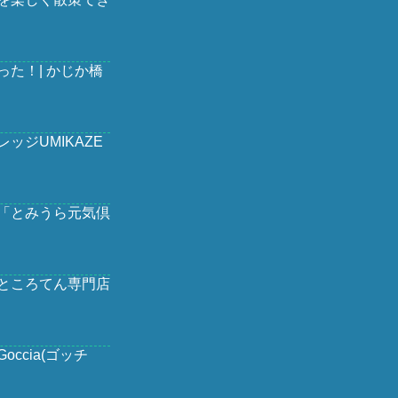
た！| かじか橋
ッジUMIKAZE
「とみうら元気倶
ところてん専門店
ccia(ゴッチ