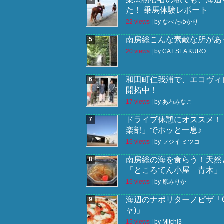
た！ 乗馬体験レポート
22 views
|
by
なべたゆかり
南房総こんな素敵な所があっ
20 views
|
by
CAT SEA KURO
和田町仁我浦で、エコヴィレ
開拓中！
17 views
|
by
あわみなこ
ドライブ休憩にオススメ！
楽部」でホッと一息♪
16 views
|
by
フジイ ミツコ
南房総の海を食らう！天然
「ところてん小屋 青木」
16 views
|
by
原みりか
海辺のナポリターノピザ「Go
ャ)」
15 views
|
by
Mitchi3