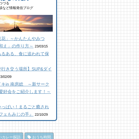
,695 views
|
by
南 芙蓉
つづる
山にオープン！地域の素材か
ルーベリー狩りに行ってき
談など情報発信ブログ
はじめる物作り工房
！「コロコロ農園 庄兵衛」
顔絵ケーキに感動！館山のケ
倉町
キ屋さん「プチ アンジュ」
 views
|
by
なべたゆかり
2 views
,148 views
|
by
|
原みりか
by
福美
コラボ】ジビエも揃う、鮮度
群の南房総おさかなセンター
山にオープン！地域の素材か
房総パン屋めぐり【２】
菜花」～かんたんやみつ
安房國テレビ】
はじめる物作り工房
本屋製パン店（館山市）
和え」の作り方～
 views
0 views
,847 views
|
|
by
by
|
なべたゆかり
なべたゆかり
by
choco-love
23/03/15
あるある、食に追われて保
馬初心者の私でも、海辺を楽
房総こんな素敵な所があっ
房総こんな素敵な所があっ
く散策できた！ 乗馬体験レ
！| かじか橋
！| かじか橋
ート
 views
,024 views
|
by
|
CAT SEA KURO
by
CAT SEA
行き交う場所】SUP&ダイ
 views
|
by
なべたゆかり
URO
コラボ】ジビエも揃う、鮮度
23/02/09
房総こんな素敵な所があっ
群の南房総おさかなセンター
キin 南房総 ～新サーク
房総の海を食らう！天然とこ
！| かじか橋
安房國テレビ】
てん専門店
愛好会をご紹介します！～
 views
 views
|
|
by
by
CAT SEA KURO
なべたゆかり
ところてん小屋 青木」
,869 views
|
by
原みりか
田町仁我浦で、エコヴィレッ
馬初心者の私でも、海辺を楽
いっぱい！まるごと癒され
UMIKAZE開拓中！
く散策できた！ 乗馬体験レ
房総パン屋めぐり【3】石窯
フェもみじの手』
22/10/29
ート
 views
|
by
あわみなこ
ン工房そろそろ（鴨川市）前
 views
|
by
なべたゆかり
パン
ライブ休憩にオススメ！「と
,838 views
|
by
choco-love
うら元気倶楽部」でホッと一
だ、クジラ到来。クジラに会
いカレー探訪
おうち時間