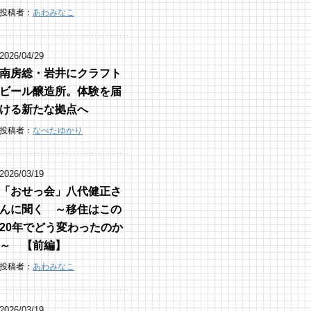
投稿者：
あわみなこ
2026/04/29
南房総・岩井にクラフト
ビール醸造所。体験を届
ける新たな拠点へ
投稿者：
なべたゆかり
2026/03/19
「おせっ会」八代健正さ
んに聞く ～移住はこの
20年でどう変わったのか
～ 【前編】
投稿者：
あわみなこ
2026/03/19