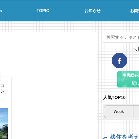
s
TOPIC
お知らせ
お問
＼
南房総ex-
新
らコ
ャン
人気TOP10
Week
夏
夏
海
南
南
コ
場
57
21
移住を考