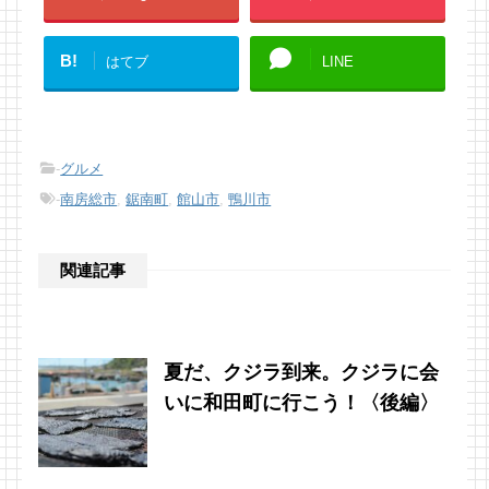
B!
はてブ
LINE
-
グルメ
-
南房総市
,
鋸南町
,
館山市
,
鴨川市
関連記事
夏だ、クジラ到来。クジラに会
いに和田町に行こう！〈後編〉