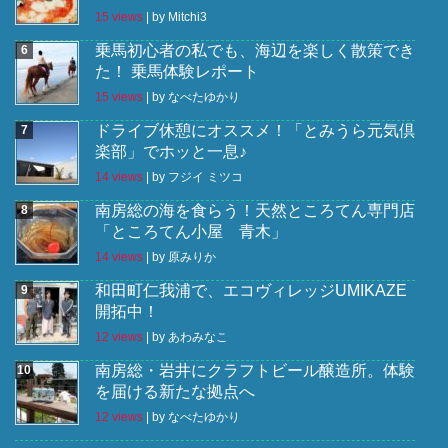
15 views
|
by
Mitchi3
乗馬初心者の私でも、海辺を楽しく散策でき
た！ 乗馬体験レポート
15 views
|
by
なべたゆかり
ドライブ休憩にオススメ！「とみうら元気倶
楽部」でホッと一息♪
14 views
|
by
フジイ ミツコ
南房総の海を食らう！天然ところてん専門店
「ところてん小屋 青木」
14 views
|
by
原みりか
和田町仁我浦で、エコヴィレッジUMIKAZE
開拓中！
12 views
|
by
あわみなこ
南房総・岩井にクラフトビール醸造所。体験
を届ける新たな拠点へ
12 views
|
by
なべたゆかり