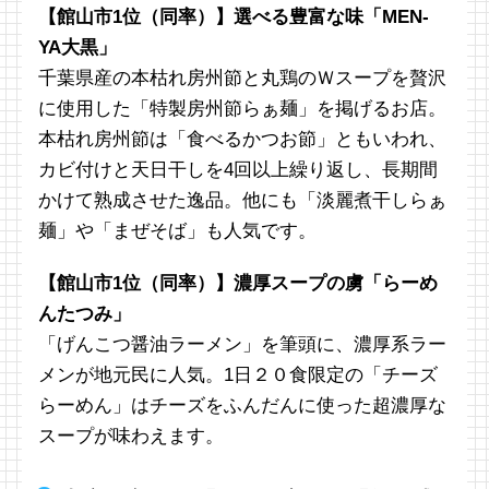
【館山市1位（同率）】選べる豊富な味「MEN-
YA大黒」
千葉県産の本枯れ房州節と丸鶏のＷスープを贅沢
に使用した「特製房州節らぁ麺」を掲げるお店。
本枯れ房州節は「食べるかつお節」ともいわれ、
カビ付けと天日干しを4回以上繰り返し、長期間
かけて熟成させた逸品。他にも「淡麗煮干しらぁ
麺」や「まぜそば」も人気です。
【館山市1位（同率）】濃厚スープの虜「らーめ
んたつみ」
「げんこつ醤油ラーメン」を筆頭に、濃厚系ラー
メンが地元民に人気。1日２０食限定の「チーズ
らーめん」はチーズをふんだんに使った超濃厚な
スープが味わえます。