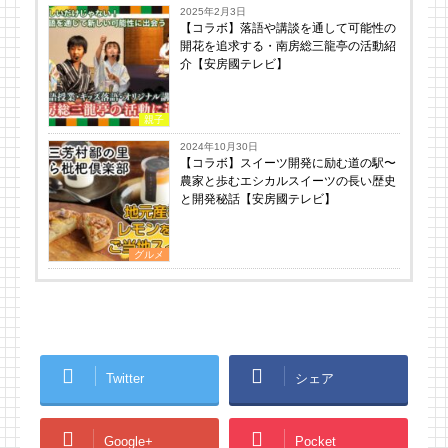
2025年2月3日
【コラボ】落語や講談を通して可能性の
開花を追求する・南房総三龍亭の活動紹
介【安房國テレビ】
親子
2024年10月30日
【コラボ】スイーツ開発に励む道の駅〜
農家と歩むエシカルスイーツの長い歴史
と開発秘話【安房國テレビ】
グルメ
Twitter
シェア
Google+
Pocket