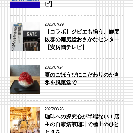
ビ】
2025/07/29
【コラボ】ジビエも揃う、鮮度
抜群の南房総おさかなセンター
【安房國テレビ】
2025/07/24
夏のごほうびにこだわりのかき
氷を風菓堂で
2025/06/26
珈琲への探究心が半端ない！店
主の自家焙煎珈琲で極上のひと
ときを