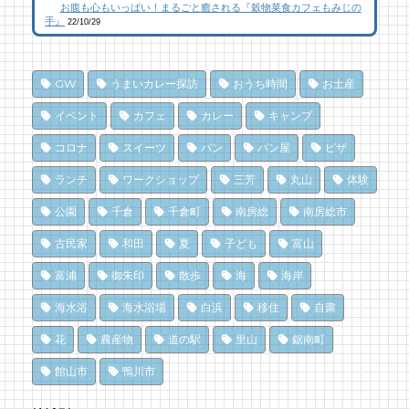
お腹も心もいっぱい！まるごと癒される『穀物菜食カフェもみじの
20 views
101 views
12,021 views
|
|
by
by
|
CAT SEA KURO
CAT SEA KURO
by
CAT SEA KURO
手』
22/10/29
海辺のナポリターノピザ「Goccia(ゴッチ
【コラボ】ジビエも揃う、鮮度抜群の南房総
南房総の海を食らう！天然ところてん専門店
ャ)」
おさかなセンター【安房國テレビ】
「ところてん小屋 青木」
GW
うまいカレー探訪
おうち時間
お土産
15 views
84 views
10,866 views
|
|
by
by
|
Mitchi3
なべたゆかり
by
原みりか
イベント
カフェ
カレー
キャンプ
乗馬初心者の私でも、海辺を楽しく散策でき
乗馬初心者の私でも、海辺を楽しく散策でき
南房総パン屋めぐり【3】石窯パン工房そろ
コロナ
スイーツ
パン
パン屋
ピザ
た！ 乗馬体験レポート
た！ 乗馬体験レポート
そろ（鴨川市）前編パン
ランチ
ワークショップ
三芳
丸山
体験
15 views
75 views
10,837 views
|
|
by
by
|
なべたゆかり
なべたゆかり
by
choco-love
公園
千倉
千倉町
南房総
南房総市
ドライブ休憩にオススメ！「とみうら元気倶
夏のごほうびにこだわりのかき氷を風菓堂で
南房総パン屋めぐり【１】
楽部」でホッと一息♪
クリケット（鴨川市）
75 views
|
by
フジイ ミツコ
古民家
和田
夏
子ども
富山
14 views
10,470 views
|
by
|
フジイ ミツコ
by
choco-love
富浦
御朱印
散歩
海
海岸
夏だ、クジラ到来。クジラに会いに和田町に
南房総の海を食らう！天然ところてん専門店
行こう！〈前編〉
冬でも楽しめる！沖ノ島の無人島探検！
海水浴
海水浴場
白浜
移住
自粛
「ところてん小屋 青木」
69 views
10,163 views
|
by
|
shouji naomi
by
福美
花
農産物
道の駅
里山
鋸南町
14 views
|
by
原みりか
ドライブ休憩にオススメ！「とみうら元気倶
洗濯は持ち帰らない！カフェ併設のコインラ
館山市
鴨川市
和田町仁我浦で、エコヴィレッジUMIKAZE
楽部」でホッと一息♪
ンドリーで帰宅前に洗濯
開拓中！
65 views
8,896 views
|
by
|
フジイ ミツコ
by
なべたゆかり