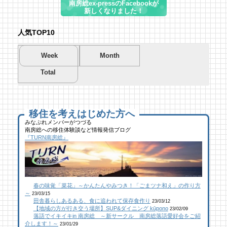
南房総ex-pressのFacebookが
新しくなりました！
人気TOP10
Week
Month
Total
夏を先取り！プールに行こう！
夏を先取り！プールに行こう！
海遊び＆キャンプするならココ！南房総のお
南房総市千倉B&G海洋センター
南房総市千倉B&G海洋センター
すすめキャンプ場まとめ【2】
51 views
195 views
40,694 views
|
|
by
by
|
Tsuno
Tsuno
by
南 芙蓉
移住を考えはじめた方へ
みなぷれメンバーがつづる
南房総への移住体験談など情報発信ブログ
館山にオープン！地域の素材からはじめる物
ブルーベリー狩りに行ってきた！「コロコロ
似顔絵ケーキに感動！館山のケーキ屋さん
『TURN南房総』
作り工房
農園 庄兵衛」千倉町
「プチ アンジュ」
24 views
110 views
17,148 views
|
|
by
by
|
なべたゆかり
原みりか
by
福美
【コラボ】ジビエも揃う、鮮度抜群の南房総
館山にオープン！地域の素材からはじめる物
南房総パン屋めぐり【２】
春の味覚「菜花」～かんたんやみつき！「ごまツナ和え」の作り方
おさかなセンター【安房國テレビ】
作り工房
橋本屋製パン店（館山市）
～
23/03/15
23 views
108 views
12,847 views
|
|
by
by
|
なべたゆかり
なべたゆかり
by
choco-love
田舎暮らしあるある、食に追われて保存食作り
23/03/12
【地域の方が行き交う場所】SUP&ダイニング kūpono
23/02/09
落語でイキイキin 南房総 ～新サークル 南房総落語愛好会をご紹
南房総こんな素敵な所があった！| かじか橋
南房総こんな素敵な所があった！| かじか橋
南房総こんな素敵な所があった！| かじか橋
介します！～
23/01/29