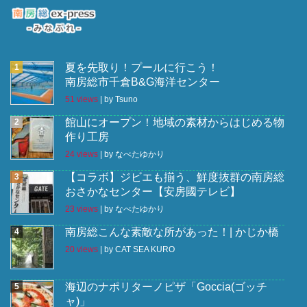
夏を先取り！プールに行こう！
南房総市千倉B&G海洋センター
51 views
|
by
Tsuno
館山にオープン！地域の素材からはじめる物
作り工房
24 views
|
by
なべたゆかり
【コラボ】ジビエも揃う、鮮度抜群の南房総
おさかなセンター【安房國テレビ】
23 views
|
by
なべたゆかり
南房総こんな素敵な所があった！| かじか橋
20 views
|
by
CAT SEA KURO
海辺のナポリターノピザ「Goccia(ゴッチ
ャ)」