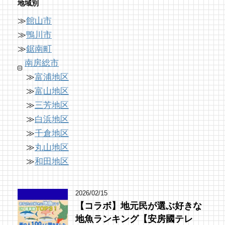
地域別
12 views
|
by
あわみなこ
≫
館山市
南房総の海を食らう！天然ところてん専門店
「房総の駅とみうら」で夕食を済ませて渋滞
南房総・岩井にクラフトビール醸造所。体験
「ところてん小屋 青木」
を回避しよう！
≫
鴨川市
を届ける新たな拠点へ
64 views
8,764 views
|
by
|
原みりか
by
ari-iku
≫
鋸南町
12 views
|
by
なべたゆかり
南房総市
≫
富浦地区
≫
富山地区
≫
三芳地区
≫
白浜地区
≫
千倉地区
≫
丸山地区
≫
和田地区
2026/02/15
【コラボ】地元民が選ぶ好きな
地魚ランキング【安房國テレ