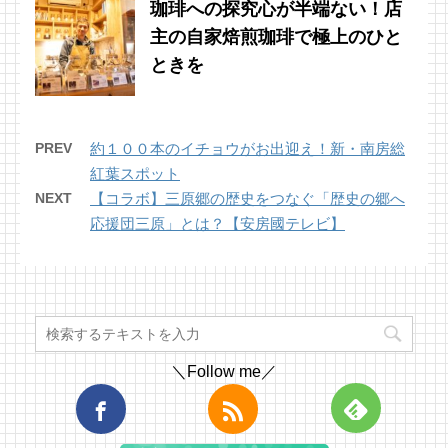
珈琲への探究心が半端ない！店
主の自家焙煎珈琲で極上のひと
ときを
PREV
約１００本のイチョウがお出迎え！新・南房総
紅葉スポット
NEXT
【コラボ】三原郷の歴史をつなぐ「歴史の郷へ
応援団三原」とは？【安房國テレビ】
＼Follow me／