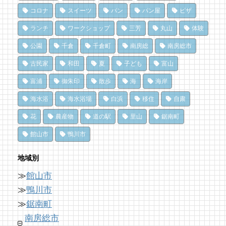
ドライブ休憩にオススメ！「とみうら元気倶
夏のごほうびにこだわりのかき氷を風菓堂で
南房総パン屋めぐり【3】石窯パン工房そろ
コロナ
スイーツ
パン
パン屋
ピザ
楽部」でホッと一息♪
そろ（鴨川市）前編パン
76 views
|
by
フジイ ミツコ
ランチ
ワークショップ
三芳
丸山
体験
15 views
10,837 views
|
by
|
フジイ ミツコ
by
choco-love
乗馬初心者の私でも、海辺を楽しく散策でき
公園
千倉
千倉町
南房総
南房総市
海辺のナポリターノピザ「Goccia(ゴッチ
た！ 乗馬体験レポート
南房総パン屋めぐり【１】
ャ)」
クリケット（鴨川市）
75 views
|
by
なべたゆかり
古民家
和田
夏
子ども
富山
15 views
10,470 views
|
by
|
Mitchi3
by
choco-love
富浦
御朱印
散歩
海
海岸
夏だ、クジラ到来。クジラに会いに和田町に
乗馬初心者の私でも、海辺を楽しく散策でき
行こう！〈前編〉
冬でも楽しめる！沖ノ島の無人島探検！
海水浴
海水浴場
白浜
移住
自粛
た！ 乗馬体験レポート
70 views
10,163 views
|
by
|
shouji naomi
by
福美
花
農産物
道の駅
里山
鋸南町
15 views
|
by
なべたゆかり
ドライブ休憩にオススメ！「とみうら元気倶
洗濯は持ち帰らない！カフェ併設のコインラ
館山市
鴨川市
南房総の海を食らう！天然ところてん専門店
楽部」でホッと一息♪
ンドリーで帰宅前に洗濯
「ところてん小屋 青木」
66 views
8,896 views
|
by
|
フジイ ミツコ
by
なべたゆかり
地域別
14 views
|
by
原みりか
≫
館山市
南房総の海を食らう！天然ところてん専門店
「房総の駅とみうら」で夕食を済ませて渋滞
南房総・岩井にクラフトビール醸造所。体験
「ところてん小屋 青木」
を回避しよう！
≫
鴨川市
を届ける新たな拠点へ
64 views
8,765 views
|
by
|
原みりか
by
ari-iku
≫
鋸南町
13 views
|
by
なべたゆかり
南房総市