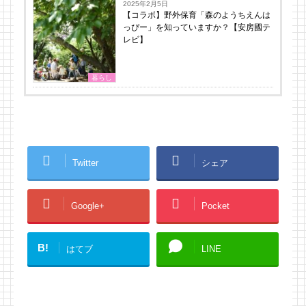
2025年2月5日
【コラボ】野外保育「森のようちえんは
っぴー」を知っていますか？【安房國テ
レビ】
暮らし
Twitter
シェア
Google+
Pocket
B!
はてブ
LINE