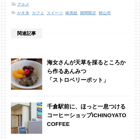
-
グルメ
-
かき氷
,
カフェ
,
スイーツ
,
南房総
,
期間限定
,
館山市
関連記事
海女さんが天草を採るところか
ら作るあんみつ
「ストロベリーポット」
千倉駅前に、ほっと一息つける
コーヒーショップICHINOYATO
COFFEE