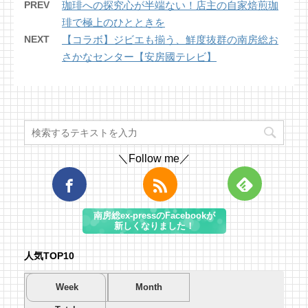
PREV
珈琲への探究心が半端ない！店主の自家焙煎珈
琲で極上のひとときを
NEXT
【コラボ】ジビエも揃う、鮮度抜群の南房総お
さかなセンター【安房國テレビ】
＼Follow me／
南房総ex-pressのFacebookが
新しくなりました！
人気TOP10
Week
Month