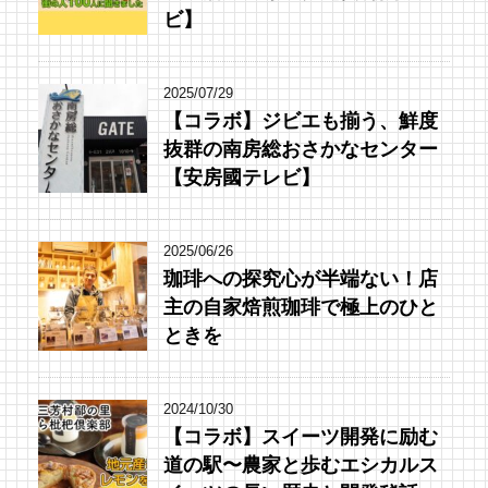
ビ】
2025/07/29
【コラボ】ジビエも揃う、鮮度
抜群の南房総おさかなセンター
【安房國テレビ】
2025/06/26
珈琲への探究心が半端ない！店
主の自家焙煎珈琲で極上のひと
ときを
2024/10/30
【コラボ】スイーツ開発に励む
道の駅〜農家と歩むエシカルス