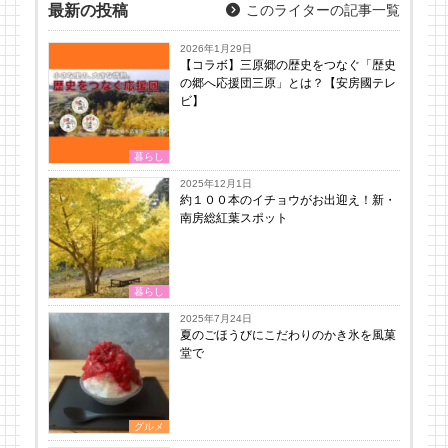
最新の投稿
このライターの記事一覧
2026年1月29日
【コラボ】三原郷の歴史をつなぐ「歴史
の郷へ応援団三原」とは？【安房國テレ
ビ】
暮らし
2025年12月1日
約１００本のイチョウがお出迎え！新・
南房総紅葉スポット
暮らし
2025年7月24日
夏のごほうびにこだわりのかき氷を風菓
堂で
グルメ