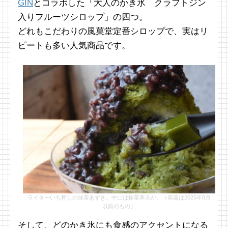
GIN
とコラボした「大人のかき氷 クラフトジン
入りフルーツシロップ」の四つ。
どれもこだわりの風菓堂定番シロップで、実はリ
ピートも多い人気商品です。
ライターいち押しの抹茶あずき。中には抹茶寒天が。（容器は2025年8月
以前のもの）
そして、どのかき氷にも食感のアクセントになる