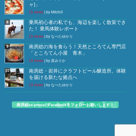
ャ)」
15 views
|
by
Mitchi3
乗馬初心者の私でも、海辺を楽しく散策でき
た！ 乗馬体験レポート
15 views
|
by
なべたゆかり
南房総の海を食らう！天然ところてん専門店
「ところてん小屋 青木」
14 views
|
by
原みりか
南房総・岩井にクラフトビール醸造所。体験
を届ける新たな拠点へ
13 views
|
by
なべたゆかり
南房総ex-pressのFacebookをフォローお願いします！