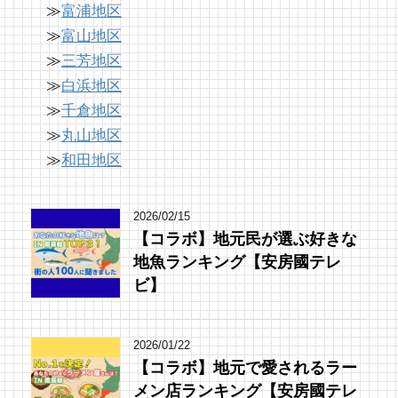
≫
富浦地区
≫
富山地区
≫
三芳地区
≫
白浜地区
≫
千倉地区
≫
丸山地区
≫
和田地区
2026/02/15
【コラボ】地元民が選ぶ好きな
地魚ランキング【安房國テレ
ビ】
2026/01/22
【コラボ】地元で愛されるラー
メン店ランキング【安房國テレ