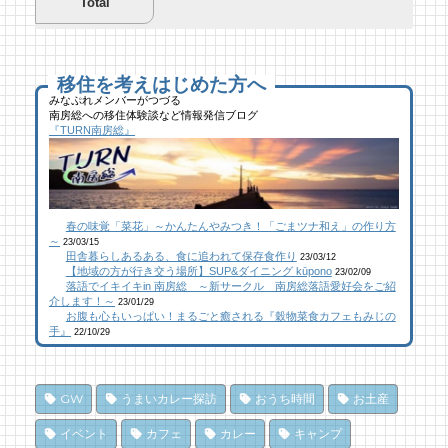
Total
夏を先取り！プールに行こう！
夏を先取り！プールに行こう！
海遊び＆キャンプするならココ！南房総のお
南房総市千倉B&G海洋センター
南房総市千倉B&G海洋センター
すすめキャンプ場まとめ【2】
56 views
200 views
40,694 views
|
|
by
by
|
Tsuno
Tsuno
by
南 芙蓉
移住を考えはじめた方へ
みなぷれメンバーがつづる
南房総への移住体験談など情報発信ブログ
館山にオープン！地域の素材からはじめる物
ブルーベリー狩りに行ってきた！「コロコロ
似顔絵ケーキに感動！館山のケーキ屋さん
『TURN南房総』
作り工房
農園 庄兵衛」千倉町
「プチ アンジュ」
25 views
112 views
17,148 views
|
|
by
by
|
なべたゆかり
原みりか
by
福美
【コラボ】ジビエも揃う、鮮度抜群の南房総
館山にオープン！地域の素材からはじめる物
南房総パン屋めぐり【２】
春の味覚「菜花」～かんたんやみつき！「ごまツナ和え」の作り方
おさかなセンター【安房國テレビ】
作り工房
橋本屋製パン店（館山市）
～
23/03/15
23 views
109 views
12,847 views
|
|
by
by
|
なべたゆかり
なべたゆかり
by
choco-love
田舎暮らしあるある、食に追われて保存食作り
23/03/12
【地域の方が行き交う場所】SUP&ダイニング kūpono
23/02/09
落語でイキイキin 南房総 ～新サークル 南房総落語愛好会をご紹
南房総こんな素敵な所があった！| かじか橋
南房総こんな素敵な所があった！| かじか橋
南房総こんな素敵な所があった！| かじか橋
介します！～
23/01/29
お腹も心もいっぱい！まるごと癒される『穀物菜食カフェもみじの
20 views
101 views
12,021 views
|
|
by
by
|
CAT SEA KURO
CAT SEA KURO
by
CAT SEA KURO
手』
22/10/29
和田町仁我浦で、エコヴィレッジUMIKAZE
【コラボ】ジビエも揃う、鮮度抜群の南房総
南房総の海を食らう！天然ところてん専門店
開拓中！
おさかなセンター【安房國テレビ】
「ところてん小屋 青木」
GW
うまいカレー探訪
おうち時間
お土産
16 views
84 views
10,866 views
|
|
by
by
|
あわみなこ
なべたゆかり
by
原みりか
イベント
カフェ
カレー
キャンプ