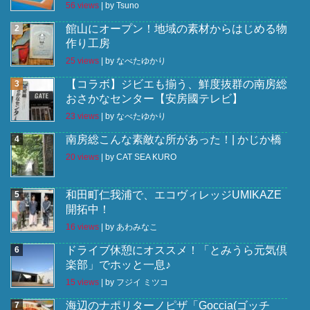
56 views
|
by
Tsuno
館山にオープン！地域の素材からはじめる物
作り工房
25 views
|
by
なべたゆかり
【コラボ】ジビエも揃う、鮮度抜群の南房総
おさかなセンター【安房國テレビ】
23 views
|
by
なべたゆかり
南房総こんな素敵な所があった！| かじか橋
20 views
|
by
CAT SEA KURO
和田町仁我浦で、エコヴィレッジUMIKAZE
開拓中！
16 views
|
by
あわみなこ
ドライブ休憩にオススメ！「とみうら元気倶
楽部」でホッと一息♪
15 views
|
by
フジイ ミツコ
海辺のナポリターノピザ「Goccia(ゴッチ