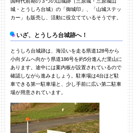
国時代前期の３つの山城跡（三原城・三原城山
城・とうしろ台城）の「御城印」、「山城ステッ
カー」も販売し、活動に役立てているそうです。
いざ、とうしろ台城跡へ！
とうしろ台城跡は、海沿いを走る県道128号から
小向ダムへ向かう県道186号を約5分進んだ里山に
あります。途中には案内板が設置されているので
確認しながら進みましょう。駐車場は4台ほど駐
車できる第一駐車場と、少し手前に広い第二駐車
場が用意されています。