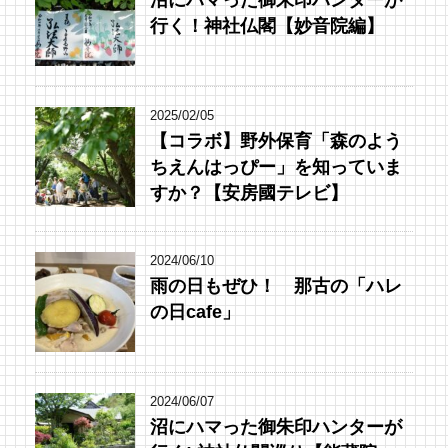
行く！神社仏閣【妙音院編】
2025/02/05
【コラボ】野外保育「森のよう
ちえんはっぴー」を知っていま
すか？【安房國テレビ】
2024/06/10
雨の日もぜひ！ 那古の「ハレ
の日cafe」
2024/06/07
沼にハマった御朱印ハンターが