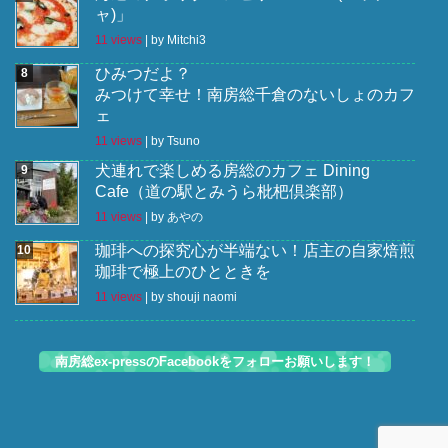
ャ)」
11 views
|
by
Mitchi3
ひみつだよ？
みつけて幸せ！南房総千倉のないしょのカフ
ェ
11 views
|
by
Tsuno
犬連れで楽しめる房総のカフェ Dining
Cafe（道の駅とみうら枇杷倶楽部）
11 views
|
by
あやの
珈琲への探究心が半端ない！店主の自家焙煎
珈琲で極上のひとときを
11 views
|
by
shouji naomi
南房総ex-pressのFacebookをフォローお願いします！