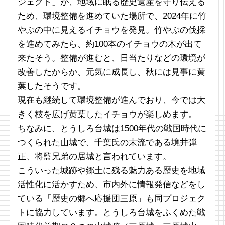
ジェクト」が、地域に眠る歴史遺産を守り伝える
ため、環境整備を進めていた場所で、2024年に竹
やぶの中に見えるイチョウを発見。竹やぶの伐採
を進めてみたら、約100本のイチョウの木が出て
来たそう。整備が進むと、日当たりなどの環境が
改善したからか、元気に成長し、秋には見事に黄
葉したそうです。
現在も継続して環境整備が進んでおり、今では大
きく枝を広げ黄葉したイチョウが楽しめます。
ちなみに、とうしろ台城は1500年代の戦国時代に
つくられた山城で、千葉氏の末流である境井弾
正、将監兄弟の居城と言われています。
こういった城跡や郷土に残る魅力ある歴史を地域
活性化に活かすため、市内外に情報発信などをし
ている「歴史の郷へ応援団三原」も同プロジェク
トに協力しています。とうしろ台城をふくめた戦