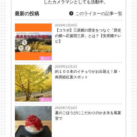
したカメラマンとしても活動中。
最新の投稿
このライターの記事一覧
2026年1月29日
【コラボ】三原郷の歴史をつなぐ「歴史
の郷へ応援団三原」とは？【安房國テレ
ビ】
暮らし
2025年12月1日
約１００本のイチョウがお出迎え！新・
南房総紅葉スポット
暮らし
2025年7月24日
夏のごほうびにこだわりのかき氷を風菓
堂で