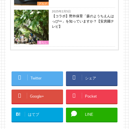
グルメ
2025年2月5日
【コラボ】野外保育「森のようちえんは
っぴー」を知っていますか？【安房國テ
レビ】
暮らし
Twitter
シェア
Google+
Pocket
B!
はてブ
LINE