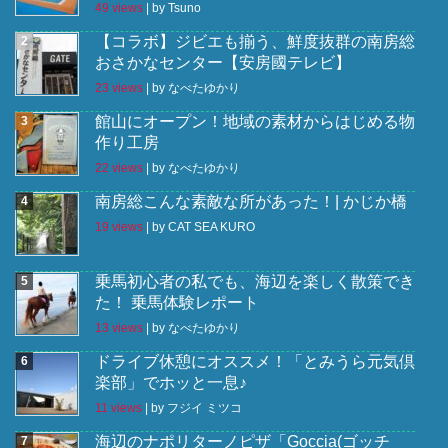
49 views
|
by
Tsuno
【コラボ】ジビエも揃う、鮮度抜群の南房総
おさかなセンター【安房國テレビ】
23 views
|
by
なべたゆかり
館山にオープン！地域の素材からはじめる物
作り工房
22 views
|
by
なべたゆかり
南房総こんな素敵な所があった！| かじか橋
19 views
|
by
CAT SEA KURO
乗馬初心者の私でも、海辺を楽しく散策でき
た！ 乗馬体験レポート
13 views
|
by
なべたゆかり
ドライブ休憩にオススメ！「とみうら元気倶
楽部」でホッと一息♪
11 views
|
by
フジイ ミツコ
海辺のナポリターノピザ「Goccia(ゴッチ