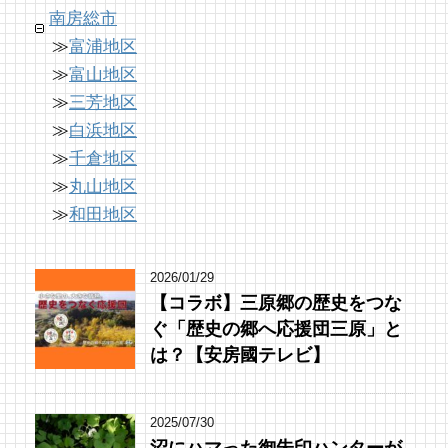
南房総市
11 views
|
by
shouji naomi
≫
富浦地区
≫
富山地区
≫
三芳地区
≫
白浜地区
≫
千倉地区
≫
丸山地区
≫
和田地区
2026/01/29
【コラボ】三原郷の歴史をつな
ぐ「歴史の郷へ応援団三原」と
は？【安房國テレビ】
2025/07/30
沼にハマった御朱印ハンターが