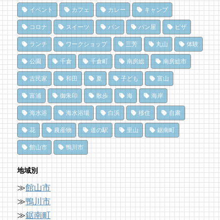
13 views
84 views
10,862 views
|
|
by
by
|
なべたゆかり
なべたゆかり
by
原みりか
イベント
カフェ
カレー
キャンプ
ドライブ休憩にオススメ！「とみうら元気倶
夏のごほうびにこだわりのかき氷を風菓堂で
南房総パン屋めぐり【3】石窯パン工房そろ
コロナ
スイーツ
パン
パン屋
ピザ
楽部」でホッと一息♪
そろ（鴨川市）前編パン
74 views
|
by
フジイ ミツコ
ランチ
ワークショップ
三芳
丸山
体験
11 views
10,837 views
|
by
|
フジイ ミツコ
by
choco-love
乗馬初心者の私でも、海辺を楽しく散策でき
公園
千倉
千倉町
南房総
南房総市
海辺のナポリターノピザ「Goccia(ゴッチ
た！ 乗馬体験レポート
南房総パン屋めぐり【１】
ャ)」
クリケット（鴨川市）
73 views
|
by
なべたゆかり
古民家
和田
夏
子ども
富山
11 views
10,470 views
|
by
|
Mitchi3
by
choco-love
富浦
御朱印
散歩
海
海岸
夏だ、クジラ到来。クジラに会いに和田町に
ひみつだよ？
行こう！〈前編〉
冬でも楽しめる！沖ノ島の無人島探検！
海水浴
海水浴場
白浜
移住
自粛
みつけて幸せ！南房総千倉のないしょのカフ
68 views
10,161 views
|
by
|
shouji naomi
by
福美
ェ
花
農産物
道の駅
里山
鋸南町
11 views
|
by
Tsuno
ドライブ休憩にオススメ！「とみうら元気倶
洗濯は持ち帰らない！カフェ併設のコインラ
館山市
鴨川市
楽部」でホッと一息♪
ンドリーで帰宅前に洗濯
犬連れで楽しめる房総のカフェ Dining
62 views
8,896 views
|
by
|
フジイ ミツコ
by
なべたゆかり
地域別
Cafe（道の駅とみうら枇杷倶楽部）
11 views
|
by
あやの
≫
館山市
南房総の海を食らう！天然ところてん専門店
「房総の駅とみうら」で夕食を済ませて渋滞
「ところてん小屋 青木」
を回避しよう！
≫
鴨川市
珈琲への探究心が半端ない！店主の自家焙煎
60 views
8,763 views
|
by
|
原みりか
by
ari-iku
≫
鋸南町
珈琲で極上のひとときを