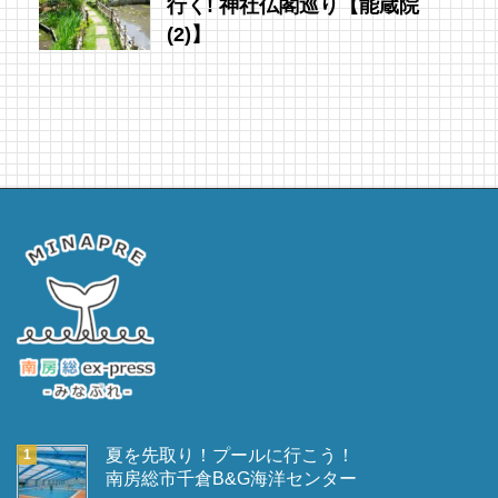
行く! 神社仏閣巡り【能蔵院
(2)】
夏を先取り！プールに行こう！
南房総市千倉B&G海洋センター