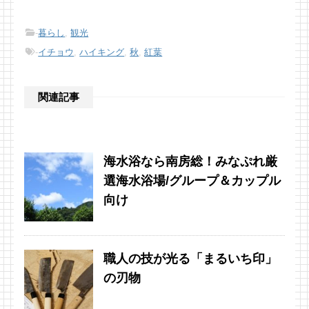
-
暮らし
,
観光
-
イチョウ
,
ハイキング
,
秋
,
紅葉
関連記事
海水浴なら南房総！みなぷれ厳
選海水浴場/グループ＆カップル
向け
職人の技が光る「まるいち印」
の刃物