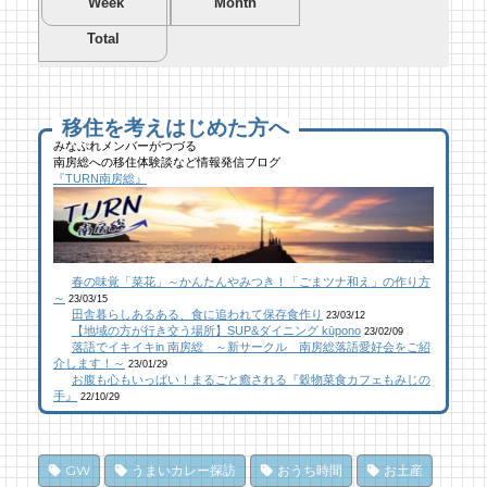
Week
Month
Total
夏を先取り！プールに行こう！
夏を先取り！プールに行こう！
海遊び＆キャンプするならココ！南房総のお
南房総市千倉B&G海洋センター
南房総市千倉B&G海洋センター
すすめキャンプ場まとめ【2】
49 views
193 views
40,693 views
|
|
by
by
|
Tsuno
Tsuno
by
南 芙蓉
移住を考えはじめた方へ
みなぷれメンバーがつづる
南房総への移住体験談など情報発信ブログ
【コラボ】ジビエも揃う、鮮度抜群の南房総
ブルーベリー狩りに行ってきた！「コロコロ
似顔絵ケーキに感動！館山のケーキ屋さん
『TURN南房総』
おさかなセンター【安房國テレビ】
農園 庄兵衛」千倉町
「プチ アンジュ」
23 views
109 views
17,148 views
|
|
by
by
|
なべたゆかり
原みりか
by
福美
館山にオープン！地域の素材からはじめる物
館山にオープン！地域の素材からはじめる物
南房総パン屋めぐり【２】
春の味覚「菜花」～かんたんやみつき！「ごまツナ和え」の作り方
作り工房
作り工房
橋本屋製パン店（館山市）
～
23/03/15
22 views
106 views
12,846 views
|
|
by
by
|
なべたゆかり
なべたゆかり
by
choco-love
田舎暮らしあるある、食に追われて保存食作り
23/03/12
【地域の方が行き交う場所】SUP&ダイニング kūpono
23/02/09
落語でイキイキin 南房総 ～新サークル 南房総落語愛好会をご紹
南房総こんな素敵な所があった！| かじか橋
南房総こんな素敵な所があった！| かじか橋
南房総こんな素敵な所があった！| かじか橋
介します！～
23/01/29
お腹も心もいっぱい！まるごと癒される『穀物菜食カフェもみじの
19 views
100 views
12,020 views
|
|
by
by
|
CAT SEA KURO
CAT SEA KURO
by
CAT SEA KURO
手』
22/10/29
乗馬初心者の私でも、海辺を楽しく散策でき
【コラボ】ジビエも揃う、鮮度抜群の南房総
南房総の海を食らう！天然ところてん専門店
た！ 乗馬体験レポート
おさかなセンター【安房國テレビ】
「ところてん小屋 青木」
GW
うまいカレー探訪
おうち時間
お土産