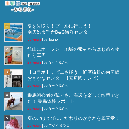
夏を先取り！プールに行こう！
南房総市千倉B&G海洋センター
53 views
|
by
Tsuno
館山にオープン！地域の素材からはじめる物
作り工房
27 views
|
by
なべたゆかり
【コラボ】ジビエも揃う、鮮度抜群の南房総
おさかなセンター【安房國テレビ】
26 views
|
by
なべたゆかり
乗馬初心者の私でも、海辺を楽しく散策でき
た！ 乗馬体験レポート
25 views
|
by
なべたゆかり
夏のごほうびにこだわりのかき氷を風菓堂で
25 views
|
by
フジイ ミツコ