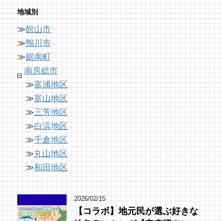
17 views
68 views
8,896 views
|
|
by
by
|
あわみなこ
フジイ ミツコ
by
なべたゆかり
地域別
≫
館山市
【コラボ】ちくら漁港朝市とは⁉︎ 名物「港海
南房総の海を食らう！天然ところてん専門店
「房総の駅とみうら」で夕食を済ませて渋滞
鮮焼き」で新鮮魚介を食べ尽くす！【安房國
「ところてん小屋 青木」
を回避しよう！
≫
鴨川市
テレビ】
61 views
8,765 views
|
by
|
原みりか
by
ari-iku
≫
鋸南町
17 views
|
by
美里歩来(Poccuru)
南房総市
≫
富浦地区
≫
富山地区
≫
三芳地区
≫
白浜地区
≫
千倉地区
≫
丸山地区
≫
和田地区
2026/02/15
【コラボ】地元民が選ぶ好きな