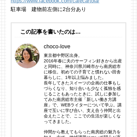
https://www.facebook.com/cafecartola/
駐車場 建物前左側に2台分あり
この記事を書いたのは…
choco-love
東京都中野区出身。
2016年春に夫のサーフィン好きから出産
と同時に、神奈川県川崎市から南房総市
に移住。初めての子育てと慣れない田舎
暮らしに、1年以上悩みました。
長年してきたスイーツの企画の仕事もし
づらくなり、知り合いも少なく孤独を感
じることもあったときに、試しに参加し
てみた南房総市主催「新しい働き方講
座」で、WEBライターについて学ぶ。講
座で互いに学び合い、支え合う仲間と出
会えたことで、ここでの生活が楽しくな
ってきました。
仲間から教えてもらった南房総の魅力を