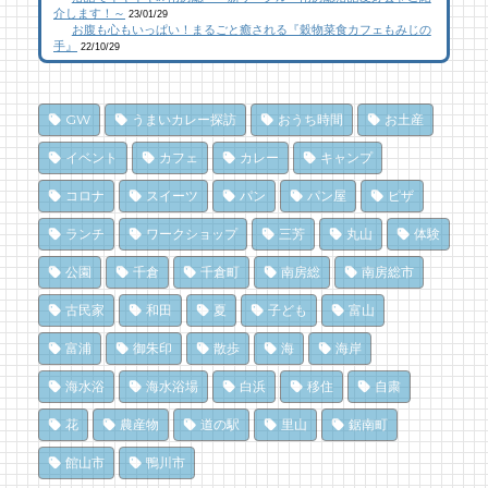
乗馬初心者の私でも、海辺を楽しく散策でき
南房総こんな素敵な所があった！| かじか橋
南房総こんな素敵な所があった！| かじか橋
介します！～
23/01/29
お腹も心もいっぱい！まるごと癒される『穀物菜食カフェもみじの
た！ 乗馬体験レポート
102 views
12,029 views
|
by
|
CAT SEA KURO
by
CAT SEA KURO
手』
22/10/29
25 views
|
by
なべたゆかり
【コラボ】ジビエも揃う、鮮度抜群の南房総
南房総の海を食らう！天然ところてん専門店
夏のごほうびにこだわりのかき氷を風菓堂で
おさかなセンター【安房國テレビ】
「ところてん小屋 青木」
GW
うまいカレー探訪
おうち時間
お土産
25 views
82 views
10,869 views
|
|
by
by
|
フジイ ミツコ
なべたゆかり
by
原みりか
イベント
カフェ
カレー
キャンプ
南房総こんな素敵な所があった！| かじか橋
乗馬初心者の私でも、海辺を楽しく散策でき
南房総パン屋めぐり【3】石窯パン工房そろ
コロナ
スイーツ
パン
パン屋
ピザ
た！ 乗馬体験レポート
そろ（鴨川市）前編パン
21 views
|
by
CAT SEA KURO
ランチ
ワークショップ
三芳
丸山
体験
81 views
10,838 views
|
by
|
なべたゆかり
by
choco-love
南房総・岩井にクラフトビール醸造所。体験
公園
千倉
千倉町
南房総
南房総市
を届ける新たな拠点へ
夏のごほうびにこだわりのかき氷を風菓堂で
南房総パン屋めぐり【１】
クリケット（鴨川市）
19 views
79 views
|
|
by
by
なべたゆかり
フジイ ミツコ
古民家
和田
夏
子ども
富山
10,473 views
|
by
choco-love
富浦
御朱印
散歩
海
海岸
ドライブ休憩にオススメ！「とみうら元気倶
夏だ、クジラ到来。クジラに会いに和田町に
楽部」でホッと一息♪
行こう！〈前編〉
冬でも楽しめる！沖ノ島の無人島探検！
海水浴
海水浴場
白浜
移住
自粛
18 views
71 views
10,165 views
|
|
by
by
|
フジイ ミツコ
shouji naomi
by
福美
花
農産物
道の駅
里山
鋸南町
和田町仁我浦で、エコヴィレッジUMIKAZE
ドライブ休憩にオススメ！「とみうら元気倶
洗濯は持ち帰らない！カフェ併設のコインラ
館山市
鴨川市
開拓中！
楽部」でホッと一息♪
ンドリーで帰宅前に洗濯