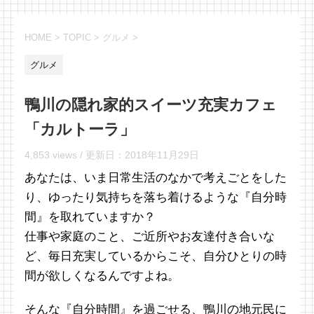
HOME
>
TOPIC
>
グルメ
>
グルメ
鴨川の隠れ家的スイーツ充実カフェ
「カルトーラ」
4,853 views /
更新日：
2018年11月29日
あなたは、いま日常生活のなかで考えごとをした
り、ゆったり気持ちを落ち着けるような『自分時
間』を取れていますか？
仕事や家庭のこと、ご近所やお友達付き合いな
ど、毎日充実しているからこそ、自分ひとりの時
間が欲しくなるんですよね。
そんな『自分時間』を過ごせる、鴨川の地元民に