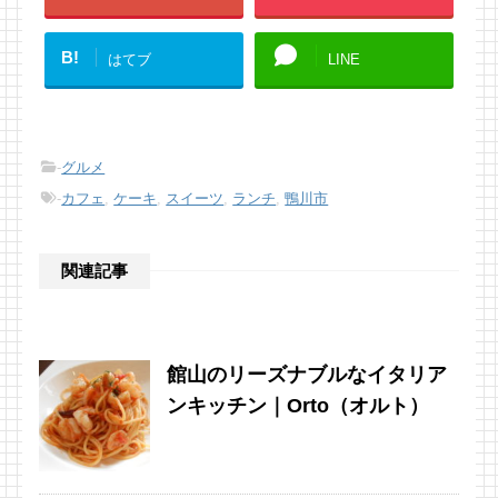
B!
はてブ
LINE
-
グルメ
-
カフェ
,
ケーキ
,
スイーツ
,
ランチ
,
鴨川市
関連記事
館山のリーズナブルなイタリア
ンキッチン｜Orto（オルト）