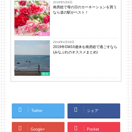
2019年5月9日
南房総で母の日のカーネーションを買う
なら道の駅がベスト！
暮らし
2019年4月26日
2019年GW10連休を南房総で過ごすなら
(みなぷれのオススメまとめ)
観光
Twitter
シェア
Google+
Pocket