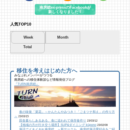
南房総ex-pressのFacebookが
新しくなりました！
人気TOP10
Week
Month
Total
夏を先取り！プールに行こう！
夏を先取り！プールに行こう！
海遊び＆キャンプするならココ！南房総のお
南房総市千倉B&G海洋センター
南房総市千倉B&G海洋センター
すすめキャンプ場まとめ【2】
53 views
215 views
40,699 views
|
|
by
by
|
Tsuno
Tsuno
by
南 芙蓉
移住を考えはじめた方へ
みなぷれメンバーがつづる
南房総への移住体験談など情報発信ブログ
館山にオープン！地域の素材からはじめる物
ブルーベリー狩りに行ってきた！「コロコロ
似顔絵ケーキに感動！館山のケーキ屋さん
『TURN南房総』
作り工房
農園 庄兵衛」千倉町
「プチ アンジュ」
27 views
111 views
17,150 views
|
|
by
by
|
なべたゆかり
原みりか
by
福美
【コラボ】ジビエも揃う、鮮度抜群の南房総
館山にオープン！地域の素材からはじめる物
南房総パン屋めぐり【２】
春の味覚「菜花」～かんたんやみつき！「ごまツナ和え」の作り方
おさかなセンター【安房國テレビ】
作り工房
橋本屋製パン店（館山市）
～
23/03/15
26 views
111 views
12,848 views
|
|
by
by
|
なべたゆかり
なべたゆかり
by
choco-love
田舎暮らしあるある、食に追われて保存食作り
23/03/12
【地域の方が行き交う場所】SUP&ダイニング kūpono
23/02/09
落語でイキイキin 南房総 ～新サークル 南房総落語愛好会をご紹