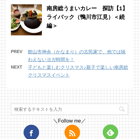
南房総うまいカレー 探訪【1】
ライバック（鴨川市江見）＜続
編＞
PREV
館山市神余（かなまり）の古民家で、他では味
わえないヨガ時間を！
NEXT
子どもと楽しむクリスマス♪親子で楽しい南房総
クリスマスイベント
＼Follow me／