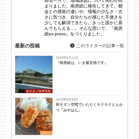
知る一方で、地域課題について関心が高
まりました。南房総に移住してきて、都
会との感覚の違いや、情報の少なさ・古
さに気づき、自分たちが感じた不便さを
少しでも解消できたら、きっと誰かに喜
んでもらえる…。そんな思いで、『南房
総ex-press』をつくりました。
最新の投稿
このライターの記事一覧
2019年9月11日
『南房総は、いま被災地です』
被災及び復興情報
2019年6月30日
和モダン空間でいただくサクサクとんか
つ『みやはん』
グルメ