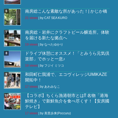
南房総こんな素敵な所があった！| かじか橋
21 views
|
by
CAT SEA KURO
南房総・岩井にクラフトビール醸造所。体験
を届ける新たな拠点へ
19 views
|
by
なべたゆかり
ドライブ休憩にオススメ！「とみうら元気倶
楽部」でホッと一息♪
18 views
|
by
フジイ ミツコ
和田町仁我浦で、エコヴィレッジUMIKAZE
開拓中！
17 views
|
by
あわみなこ
【コラボ】ちくら漁港朝市とは⁉︎ 名物「港海
鮮焼き」で新鮮魚介を食べ尽くす！【安房國
テレビ】
17 views
|
by
美里歩来(Poccuru)