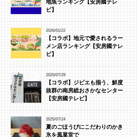
地魚ランキング【安房國テレ
ビ】
2026/01/22
【コラボ】地元で愛されるラー
メン店ランキング【安房國テレ
ビ】
2025/07/29
【コラボ】ジビエも揃う、鮮度
抜群の南房総おさかなセンター
【安房國テレビ】
2025/07/24
夏のごほうびにこだわりのかき
氷を風菓堂で