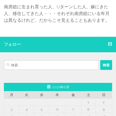
南房総に生まれ育った人、Uターンした人、嫁にきた
人、移住してきた人・・・それぞれ南房総にいる年月
は異なるけれど、だからこそ見えることもあります。
フォロー:
検
索:
2026年8月
月
火
水
木
金
土
日
1
2
3
4
5
6
7
8
9