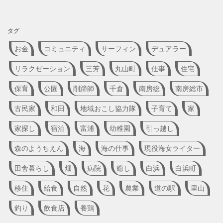
タグ
お金
コミュニティ
サーフィン
デュアラー
リラクゼーション
三芳
丸山町
仕事
住宅
保育
公園
削蹄師
千倉
南房総
南房総市
古民家
和田
地域おこし協力隊
子育て
家
家探し
宿泊
富浦
幼稚園
引っ越し
森のようちえん
海
海の仕事
現役海女ライター
田舎暮らし
畑
病院
癒し
白浜
白浜町
移住
給食
自然
花
農業
道の駅
里山
釣り
飲食店
養鶏