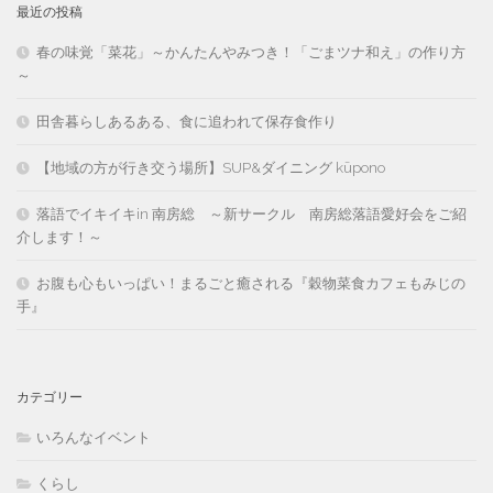
最近の投稿
春の味覚「菜花」～かんたんやみつき！「ごまツナ和え」の作り方
～
田舎暮らしあるある、食に追われて保存食作り
【地域の方が行き交う場所】SUP&ダイニング kūpono
落語でイキイキin 南房総 ～新サークル 南房総落語愛好会をご紹
介します！～
お腹も心もいっぱい！まるごと癒される『穀物菜食カフェもみじの
手』
カテゴリー
いろんなイベント
くらし