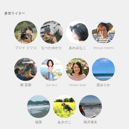
参加ライター
フジイ ミツコ
なべたゆかり
あわみなこ
shouji naomi
南 芙蓉
ari-iku
choco-love
原みりか
福美
あきのこ
海月海女