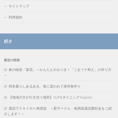
サイトマップ
利用規約
続き
最近の投稿
春の味覚「菜花」～かんたんやみつき！「ごまツナ和え」の作り方
～
田舎暮らしあるある、食に追われて保存食作り
【地域の方が行き交う場所】SUP&ダイニング kūpono
落語でイキイキin 南房総 ～新サークル 南房総落語愛好会をご紹
介します！～