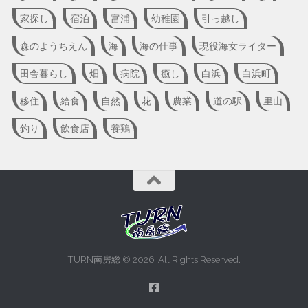
家探し
宿泊
富浦
幼稚園
引っ越し
森のようちえん
海
海の仕事
現役海女ライター
田舎暮らし
畑
病院
癒し
白浜
白浜町
移住
給食
自然
花
農業
道の駅
里山
釣り
飲食店
養鶏
TURN南房総 © 2026. All Rights Reserved.