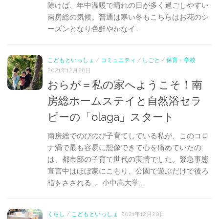
除けば、年中温暖で晴れの日が多く過ごしやすい
南房総の気候。普通は寒い冬もこちらはお花のシ
ーズンとなり色鮮やかなイ...
こどもといっしょ
/
コミュニティ
/
しごと
/
保育・学校
2021年12月26日
おらが＝私の家へようこそ！南
房総ホームステイと自然浴セラ
ピーの「olaga」スタート
南房総でのびのび子育てしている私が、このコロ
ナ渦で最も容易に想像できて心を痛めていたの
は、都市部の子育て世代の実情でした。緊急事態
宣言中はほぼ家にこもり、公園で遊ぶだけで後ろ
指をさされる…。小中高大学...
くらし
/
こどもといっしょ
2021年12月20日