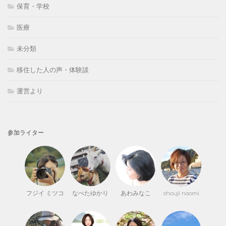
保育・学校
医療
未分類
移住した人の声・体験談
運営より
参加ライター
フジイ ミツコ
なべたゆかり
あわみなこ
shouji naomi