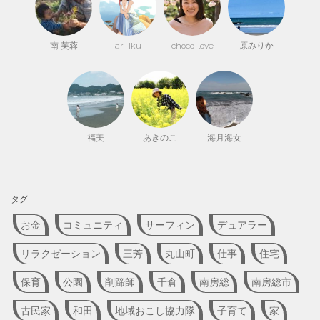
南 芙蓉
ari-iku
choco-love
原みりか
福美
あきのこ
海月海女
タグ
お金
コミュニティ
サーフィン
デュアラー
リラクゼーション
三芳
丸山町
仕事
住宅
保育
公園
削蹄師
千倉
南房総
南房総市
古民家
和田
地域おこし協力隊
子育て
家