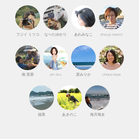
フジイ ミツコ
なべたゆかり
あわみなこ
shouji naomi
南 芙蓉
ari-iku
原みりか
choco-love
福美
あきのこ
海月海女