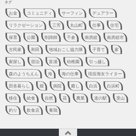
タグ
お金
コミュニティ
サーフィン
デュアラー
リラクゼーション
三芳
丸山町
仕事
住宅
保育
公園
削蹄師
千倉
南房総
南房総市
古民家
和田
地域おこし協力隊
子育て
家
家探し
宿泊
富浦
幼稚園
引っ越し
森のようちえん
海
海の仕事
現役海女ライター
田舎暮らし
畑
病院
癒し
白浜
白浜町
移住
給食
自然
花
農業
道の駅
里山
釣り
飲食店
養鶏