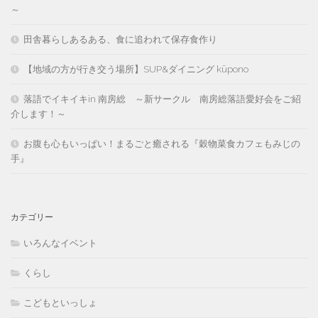
～
田舎暮らしあるある、食に追われて保存食作り
【地域の方が行き交う場所】SUP&ダイニング kūpono
落語でイキイキin 南房総 ～新サークル 南房総落語愛好会をご紹
介します！～
お腹も心もいっぱい！まるごと癒される『穀物菜食カフェもみじの
手』
カテゴリー
いろんなイベント
くらし
こどもといっしょ