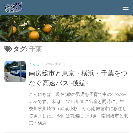
タグ:
千葉
くらし
2020年3月8日
南房総市と東京・横浜・千葉をつ
なぐ高速バス~後編~
こんにちは。現在3歳の男児を子育て中のchoco-
loveです。 私は、2016年春に出産と同時に、神
奈川県川崎市（武蔵小杉）から南房総市に移住し
てきました。 今回は前編につづき、南房総市と東
京・横浜...