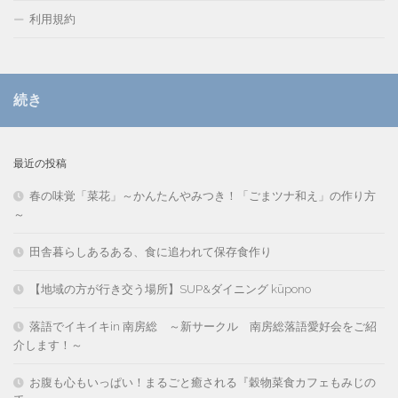
利用規約
続き
最近の投稿
春の味覚「菜花」～かんたんやみつき！「ごまツナ和え」の作り方
～
田舎暮らしあるある、食に追われて保存食作り
【地域の方が行き交う場所】SUP&ダイニング kūpono
落語でイキイキin 南房総 ～新サークル 南房総落語愛好会をご紹
介します！～
お腹も心もいっぱい！まるごと癒される『穀物菜食カフェもみじの