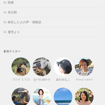
医療
未分類
移住した人の声・体験談
運営より
参加ライター
フジイ ミツコ
なべたゆかり
あわみなこ
shouji naomi