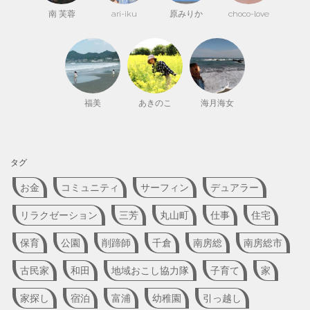
南 芙蓉
ari-iku
原みりか
choco-love
福美
あきのこ
海月海女
タグ
お金
コミュニティ
サーフィン
デュアラー
リラクゼーション
三芳
丸山町
仕事
住宅
保育
公園
削蹄師
千倉
南房総
南房総市
古民家
和田
地域おこし協力隊
子育て
家
家探し
宿泊
富浦
幼稚園
引っ越し