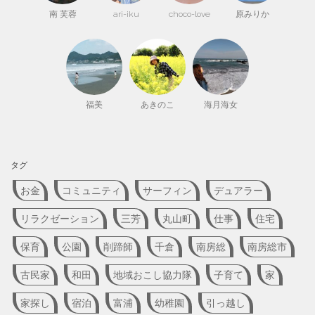
南 芙蓉
ari-iku
choco-love
原みりか
福美
あきのこ
海月海女
タグ
お金
コミュニティ
サーフィン
デュアラー
リラクゼーション
三芳
丸山町
仕事
住宅
保育
公園
削蹄師
千倉
南房総
南房総市
古民家
和田
地域おこし協力隊
子育て
家
家探し
宿泊
富浦
幼稚園
引っ越し