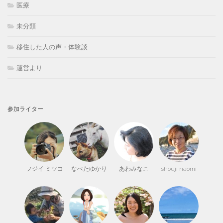
医療
未分類
移住した人の声・体験談
運営より
参加ライター
フジイ ミツコ
なべたゆかり
あわみなこ
shouji naomi