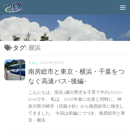
タグ:
横浜
くらし
2020年3月8日
南房総市と東京・横浜・千葉をつ
なぐ高速バス~後編~
こんにちは。現在3歳の男児を子育て中のchoco-
loveです。 私は、2016年春に出産と同時に、神
奈川県川崎市（武蔵小杉）から南房総市に移住し
てきました。 今回は前編につづき、南房総市と東
京・横浜...