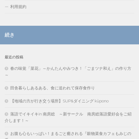
利用規約
続き
最近の投稿
春の味覚「菜花」～かんたんやみつき！「ごまツナ和え」の作り方
～
田舎暮らしあるある、食に追われて保存食作り
【地域の方が行き交う場所】SUP&ダイニング kūpono
落語でイキイキin 南房総 ～新サークル 南房総落語愛好会をご紹
介します！～
お腹も心もいっぱい！まるごと癒される『穀物菜食カフェもみじの