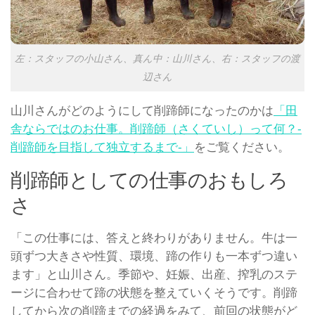
左：スタッフの小山さん、真ん中：山川さん、右：スタッフの渡
辺さん
山川さんがどのようにして削蹄師になったのかは
「田
舎ならではのお仕事。削蹄師（さくていし）って何？‐
削蹄師を目指して独立するまで‐」
をご覧ください。
削蹄師としての仕事のおもしろ
さ
「この仕事には、答えと終わりがありません。牛は一
頭ずつ大きさや性質、環境、蹄の作りも一本ずつ違い
ます」と山川さん。季節や、妊娠、出産、搾乳のステ
ージに合わせて蹄の状態を整えていくそうです。削蹄
してから次の削蹄までの経過をみて、前回の状態がど