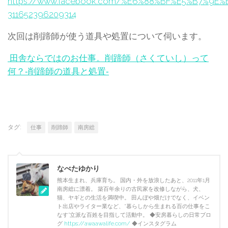
https://www.facebook.com/%E6%88%BF%E5%B7%9
311652396209314
次回は削蹄師が使う道具や処置について伺います。
田舎ならではのお仕事。削蹄師（さくていし）って
何？‐削蹄師の道具と処置‐
タグ:
仕事
削蹄師
南房総
なべたゆかり
熊本生まれ、兵庫育ち。 国内・外を放浪したあと、2011年1月
南房総に漂着。 築百年余りの古民家を改修しながら、犬、
猫、ヤギとの生活を満喫中。 田んぼや畑だけでなく、イベン
ト出店やライター業など、“暮らしから生まれる百の仕事をこ
なす”立派な百姓を目指して活動中。 ◆安房暮らしの日常ブロ
グ
https://awaawalife.com/
◆インスタグラム