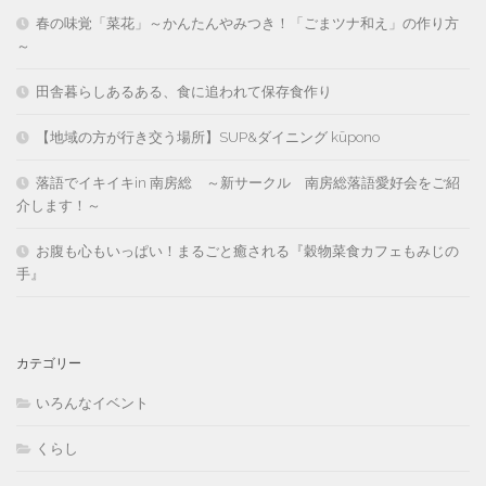
春の味覚「菜花」～かんたんやみつき！「ごまツナ和え」の作り方
～
田舎暮らしあるある、食に追われて保存食作り
【地域の方が行き交う場所】SUP&ダイニング kūpono
落語でイキイキin 南房総 ～新サークル 南房総落語愛好会をご紹
介します！～
お腹も心もいっぱい！まるごと癒される『穀物菜食カフェもみじの
手』
カテゴリー
いろんなイベント
くらし