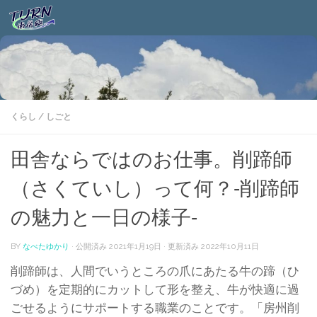
くらし
/
しごと
田舎ならではのお仕事。削蹄師
（さくていし）って何？‐削蹄師
の魅力と一日の様子‐
BY
なべたゆかり
· 公開済み
2021年1月19日
· 更新済み
2022年10月11日
削蹄師は、人間でいうところの爪にあたる牛の蹄（ひ
づめ）を定期的にカットして形を整え、牛が快適に過
ごせるようにサポートする職業のことです。「房州削