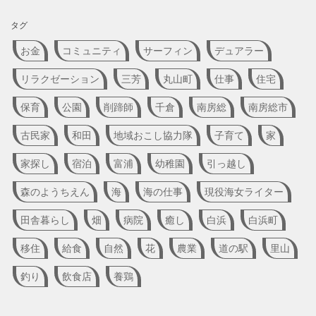
タグ
お金
コミュニティ
サーフィン
デュアラー
リラクゼーション
三芳
丸山町
仕事
住宅
保育
公園
削蹄師
千倉
南房総
南房総市
古民家
和田
地域おこし協力隊
子育て
家
家探し
宿泊
富浦
幼稚園
引っ越し
森のようちえん
海
海の仕事
現役海女ライター
田舎暮らし
畑
病院
癒し
白浜
白浜町
移住
給食
自然
花
農業
道の駅
里山
釣り
飲食店
養鶏