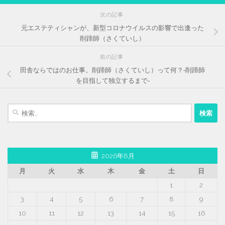
次の記事
元エステティシャンが、新型コロナウイルスの影響で出逢った
削蹄師（さくていし）
前の記事
田舎ならではのお仕事。削蹄師（さくていし）って何？‐削蹄師
を目指して独立するまで‐
検
索:
2026年8月
月
火
水
木
金
土
日
1
2
3
4
5
6
7
8
9
10
11
12
13
14
15
16