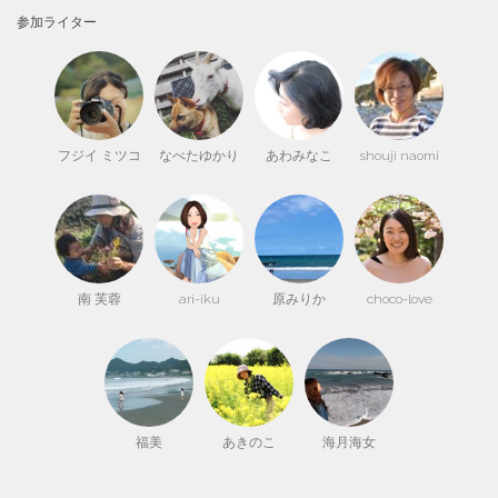
参加ライター
フジイ ミツコ
なべたゆかり
あわみなこ
shouji naomi
南 芙蓉
ari-iku
原みりか
choco-love
福美
あきのこ
海月海女