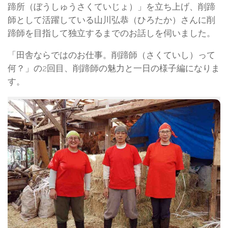
蹄所（ぼうしゅうさくていじょ）」を立ち上げ、削蹄
師として活躍している山川弘恭（ひろたか）さんに削
蹄師を目指して独立するまでのお話しを伺いました。
「田舎ならではのお仕事。削蹄師（さくていし）って
何？」の2回目、削蹄師の魅力と一日の様子編になりま
す。