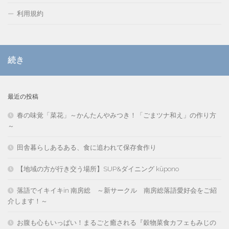
利用規約
続き
最近の投稿
春の味覚「菜花」～かんたんやみつき！「ごまツナ和え」の作り方
～
田舎暮らしあるある、食に追われて保存食作り
【地域の方が行き交う場所】SUP&ダイニング kūpono
落語でイキイキin 南房総 ～新サークル 南房総落語愛好会をご紹
介します！～
お腹も心もいっぱい！まるごと癒される『穀物菜食カフェもみじの