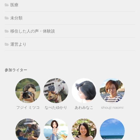
医療
未分類
移住した人の声・体験談
運営より
参加ライター
フジイ ミツコ
なべたゆかり
あわみなこ
shouji naomi