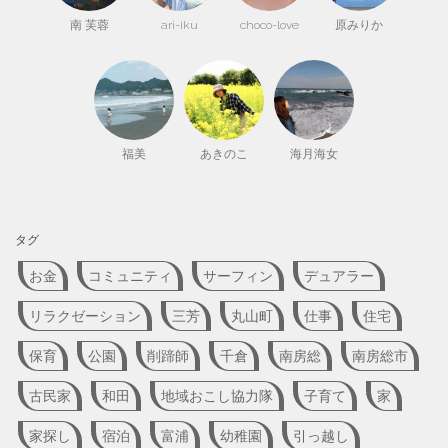
南 芙蓉
ari-iku
choco-love
原みりか
福美
あきのこ
海月海女
タグ
お金
コミュニティ
サーフィン
デュアラー
リラクゼーション
三芳
丸山町
仕事
住宅
保育
公園
削蹄師
千倉
南房総
南房総市
古民家
和田
地域おこし協力隊
子育て
家
家探し
宿泊
富浦
幼稚園
引っ越し