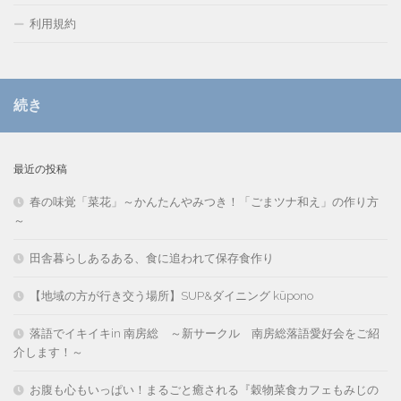
利用規約
続き
最近の投稿
春の味覚「菜花」～かんたんやみつき！「ごまツナ和え」の作り方
～
田舎暮らしあるある、食に追われて保存食作り
【地域の方が行き交う場所】SUP&ダイニング kūpono
落語でイキイキin 南房総 ～新サークル 南房総落語愛好会をご紹
介します！～
お腹も心もいっぱい！まるごと癒される『穀物菜食カフェもみじの