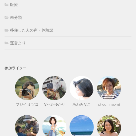
医療
未分類
移住した人の声・体験談
運営より
参加ライター
フジイ ミツコ
なべたゆかり
あわみなこ
shouji naomi