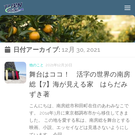
日付アーカイブ:
12月 30, 2021
他のこと
2021年12月30日
舞台はココ！ 活字の世界の南房
総【7】海が見える家 はらだみ
ずき著
こんにちは、南房総市和田町在住のあわみなこで
す。 2014年3月に東京都調布市から移住してきま
した。 この地を愛する私は、南房総を舞台とする
映画、小説、エッセイなどは見逃さないようにし
ています。 今回...