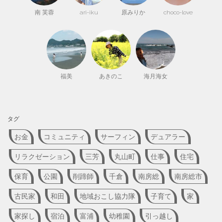
南 芙蓉
ari-iku
原みりか
choco-love
福美
あきのこ
海月海女
タグ
お金
コミュニティ
サーフィン
デュアラー
リラクゼーション
三芳
丸山町
仕事
住宅
保育
公園
削蹄師
千倉
南房総
南房総市
古民家
和田
地域おこし協力隊
子育て
家
家探し
宿泊
富浦
幼稚園
引っ越し