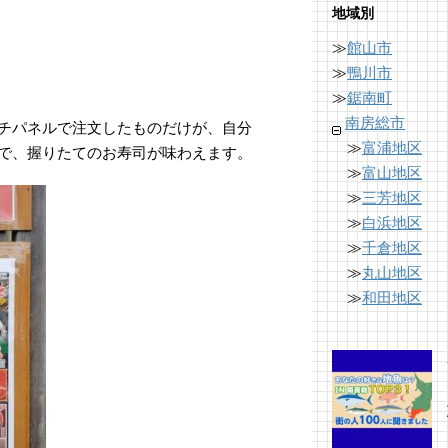
地域別
≫
館山市
≫
鴨川市
≫
鋸南町
南房総市
チパネルで注文したものだけが、自分
≫
富浦地区
で、握りたてのお寿司が味わえます。
≫
富山地区
≫
三芳地区
≫
白浜地区
≫
千倉地区
≫
丸山地区
≫
和田地区