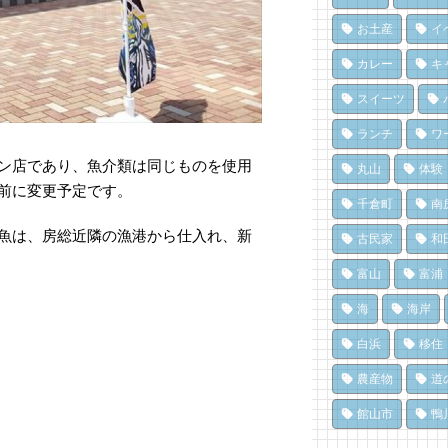
息
氷
南
14
75
ク
お土産
イ
10
南
夏
カレー
キ
ろ
い
冬
「
70
スイーツ
島
14
10
ド
ランチ
ワ
和
み
洗
ジ
息
ン店であり、魚介類は同じものを使用
丸山
体験
設
14
65
に
前に変更予定です。
千倉町
南
8,
南
南
魚は、房総近隣の漁港から仕入れ、新
醸
ろ
古民家
和
「
点
「
済
富山
富浦
12
64
8,
海
海岸
白浜
移住
農産物
道
館山市
鴨