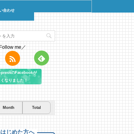
い合わせ
Follow me／
pressのFacebookが
しくなりました！
Month
Total
を先取り！プールに行こう！
を先取り！プールに行こう！
遊び＆キャンプするならコ
房総市千倉B&G海洋センター
房総市千倉B&G海洋センター
！南房総のおすすめキャンプ
まとめ【2】
 views
7 views
|
|
by
by
Tsuno
Tsuno
えはじめた方へ