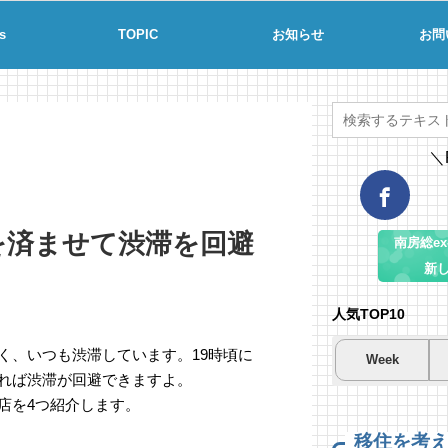
s
TOPIC
お知らせ
お問
＼
を済ませて渋滞を回避
南房総ex-
新
人気TOP10
く、いつも渋滞しています。19時頃に
Week
せれば渋滞が回避できますよ。
夏
夏
海
店を4つ紹介します。
南
南
コ
場
53
19
移住を考