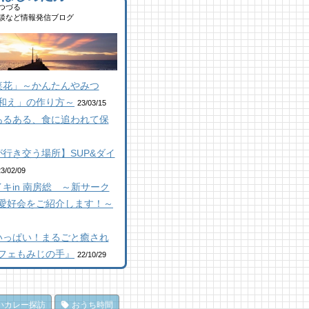
,694 views
|
by
南 芙蓉
つづる
山にオープン！地域の素材か
ルーベリー狩りに行ってき
談など情報発信ブログ
はじめる物作り工房
！「コロコロ農園 庄兵衛」
顔絵ケーキに感動！館山のケ
倉町
キ屋さん「プチ アンジュ」
 views
|
by
なべたゆかり
1 views
,148 views
|
by
|
原みりか
by
福美
コラボ】ジビエも揃う、鮮度
群の南房総おさかなセンター
山にオープン！地域の素材か
房総パン屋めぐり【２】
菜花」～かんたんやみつ
安房國テレビ】
はじめる物作り工房
本屋製パン店（館山市）
和え」の作り方～
 views
9 views
,847 views
|
|
by
by
|
なべたゆかり
なべたゆかり
by
choco-love
23/03/15
あるある、食に追われて保
房総こんな素敵な所があっ
房総こんな素敵な所があっ
房総こんな素敵な所があっ
！| かじか橋
！| かじか橋
！| かじか橋
 views
1 views
,021 views
|
|
by
by
|
CAT SEA KURO
CAT SEA KURO
by
CAT SEA
行き交う場所】SUP&ダイ
URO
辺のナポリターノピザ
コラボ】ジビエも揃う、鮮度
23/02/09
Goccia(ゴッチャ)」
群の南房総おさかなセンター
キin 南房総 ～新サーク
房総の海を食らう！天然とこ
安房國テレビ】
 views
|
by
Mitchi3
てん専門店
愛好会をご紹介します！～
 views
|
by
なべたゆかり
ところてん小屋 青木」
馬初心者の私でも、海辺を楽
,866 views
|
by
原みりか
く散策できた！ 乗馬体験レ
馬初心者の私でも、海辺を楽
いっぱい！まるごと癒され
ート
く散策できた！ 乗馬体験レ
房総パン屋めぐり【3】石窯
フェもみじの手』
22/10/29
ート
 views
|
by
なべたゆかり
ン工房そろそろ（鴨川市）前
 views
|
by
なべたゆかり
パン
ライブ休憩にオススメ！「と
,837 views
|
by
choco-love
うら元気倶楽部」でホッと一
のごほうびにこだわりのかき
いカレー探訪
おうち時間