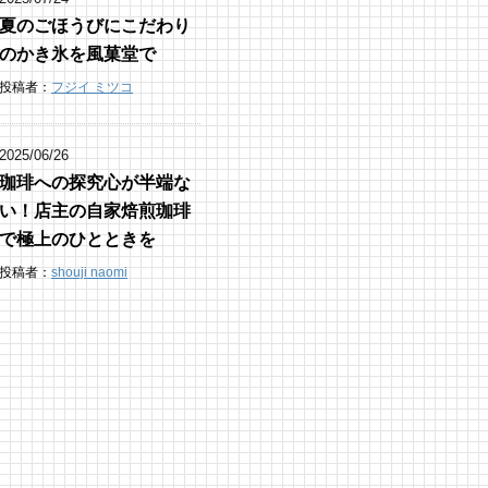
夏のごほうびにこだわり
のかき氷を風菓堂で
投稿者：
フジイ ミツコ
2025/06/26
珈琲への探究心が半端な
い！店主の自家焙煎珈琲
で極上のひとときを
投稿者：
shouji naomi