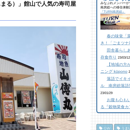
40
んまる）」館山で人気の寿司屋
みなぷれメンバーが
館
ブ
南房総への移住体験
ら
た
似
『TURN南房総』
千
ー
25
11
17
【
抜
館
南
春の味覚「
【
ら
橋
き！「ごまツナ
23
10
12
田舎暮らし
南
南
南
存食作り
た
た
た
23/03/12
20
10
12
【地域の方が
K
ニング kūpono
海
【
「
抜
落語でイキイ
南
【
15
ろ
ル 南房総落語
84
「
乗
23/01/29
10
し
乗
お腹も心も
ポ
し
南
る『穀物菜食カ
ポ
15
パ
75
編
ド
10
み
夏
GW
うま