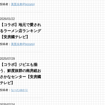
投稿者：
美里歩来(Poccuru)
2026/01/22
【コラボ】地元で愛され
るラーメン店ランキング
【安房國テレビ】
投稿者：
美里歩来(Poccuru)
2025/07/29
【コラボ】ジビエも揃
う、鮮度抜群の南房総お
さかなセンター【安房國
テレビ】
投稿者：
なべたゆかり
2025/07/24