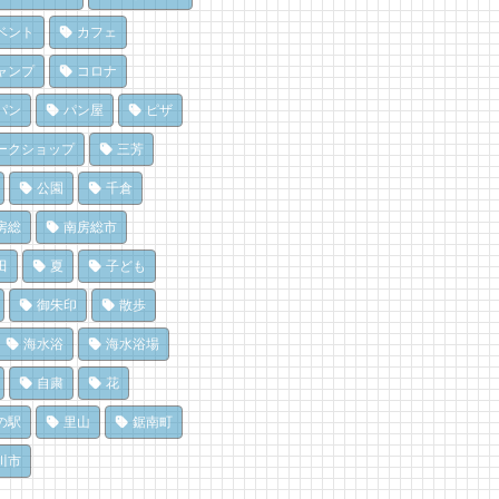
♪
を風菓堂で
房総パン屋めぐり【１】
 views
 views
|
|
by
by
フジイ ミツコ
フジイ ミツコ
リケット（鴨川市）
ベント
カフェ
,470 views
|
by
choco-love
房総の海を食らう！天然とこ
だ、クジラ到来。クジラに会
ャンプ
コロナ
てん専門店
に和田町に行こう！〈前編〉
でも楽しめる！沖ノ島の無人
ところてん小屋 青木」
 views
|
by
shouji naomi
パン
パン屋
ピザ
探検！
 views
|
by
原みりか
,163 views
|
by
福美
ライブ休憩にオススメ！「と
ークショップ
三芳
田町仁我浦で、エコヴィレッ
うら元気倶楽部」でホッと一
濯は持ち帰らない！カフェ併
UMIKAZE開拓中！
♪
公園
千倉
のコインランドリーで帰宅前
 views
 views
|
|
by
by
あわみなこ
フジイ ミツコ
洗濯
房総
南房総市
896 views
|
by
なべたゆかり
房総・岩井にクラフトビール
房総の海を食らう！天然とこ
造所。体験を届ける新たな拠
てん専門店
田
夏
子ども
房総の駅とみうら」で夕食を
へ
ところてん小屋 青木」
ませて渋滞を回避しよう！
御朱印
散歩
 views
 views
|
|
by
by
なべたゆかり
原みりか
765 views
|
by
ari-iku
海水浴
海水浴場
自粛
花
の駅
里山
鋸南町
川市