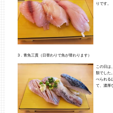
りです。
3．青魚三貫（日替わりで魚が替わります）
この日は
類でした
べられる
て、濃厚