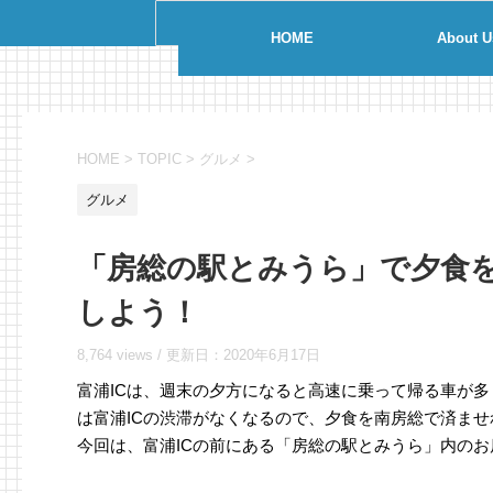
HOME
About U
HOME
>
TOPIC
>
グルメ
>
グルメ
「房総の駅とみうら」で夕食
しよう！
8,764 views /
更新日：
2020年6月17日
富浦ICは、週末の夕方になると高速に乗って帰る車が多
は富浦ICの渋滞がなくなるので、夕食を南房総で済ま
今回は、富浦ICの前にある「房総の駅とみうら」内のお