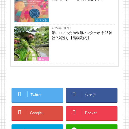
イベント
2024年6月7日
沼にハマった御朱印ハンターが行く! 神
社仏閣巡り【能蔵院(2)】
暮らし
Twitter
シェア
Google+
Pocket