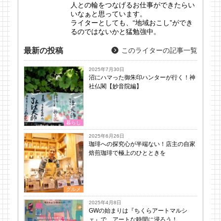
人との輪をつなげるお仕事ができたらい
いなぁと思っています。
ライターとしても、“地域おこし”ができ
るのではないかと猛勉強中。
最新の投稿
このライターの記事一覧
2025年7月30日
沼にハマった御朱印ハンターが行く！神
社仏閣【妙音院編】
暮らし
2025年6月26日
珈琲への探究心が半端ない！店主の自家
焙煎珈琲で極上のひとときを
グルメ
2025年4月8日
GWの始まりは『ちくらアートマルシ
ェ』で、アートな時間に浸ろう！