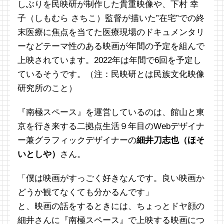
しぶりを民映研が制作した貴重映像や、下村 幸
子（しもむら さちこ）監督が描いた”在宅”での終
末医療に焦点を当てた医療現場のドキュメンタリ
ーなどテーマ性のある映画が年間の予定を組んで
上映されています。2022年は年間で6回を予定し
ているそうです。（注：民映研とは民族文化映像
研究所のこと）
『南極スペース』を運営しているのは、館山と東
京を行き来する二拠点生活９年目のWebデザイナ
ー兼グラフィックデザイナーの
細井刀志也（ほそ
いとしや）
さん。
「僕は映画がすっごく好きなんです。良い映画か
どうか観てなくても分かるんです」
と、映画の話をするときには、ちょっとドヤ顔の
細井さんに『南極スペース』で上映する映画につ