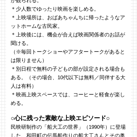
が観られる。
＊少人数でゆったり映画を楽しめる。
＊上映場所は、おばあちゃんちに帰ったようなア
ットホームな古民家。
＊上映後には、機会が合えば映画関係者のお話が
聞ける。
（※毎回トークショーやアフタートークがあると
は限りません）
＊別日程で無料の子どもの部が設定される場合も
ある。（その場合、10代以下は無料／同伴する大
人は有料）
＊映画上映スペースでは、コーヒーと軽食が楽し
める。
○心に残った素敵な上映エピソード○
民映研制作の「船大工の世界」（1990年）に登場
した、和田町の伝馬船作りの船大工さんとその奥