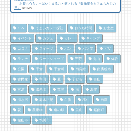
お腹も心もいっぱい！まるごと癒される『穀物菜食カフェもみじの
た！ 乗馬体験レポート
102 views
12,029 views
|
by
|
CAT SEA KURO
by
CAT SEA KURO
手』
22/10/29
25 views
|
by
なべたゆかり
【コラボ】ジビエも揃う、鮮度抜群の南房総
南房総の海を食らう！天然ところてん専門店
夏のごほうびにこだわりのかき氷を風菓堂で
おさかなセンター【安房國テレビ】
「ところてん小屋 青木」
GW
うまいカレー探訪
おうち時間
お土産
24 views
82 views
10,869 views
|
|
by
by
|
フジイ ミツコ
なべたゆかり
by
原みりか
イベント
カフェ
カレー
キャンプ
南房総こんな素敵な所があった！| かじか橋
乗馬初心者の私でも、海辺を楽しく散策でき
南房総パン屋めぐり【3】石窯パン工房そろ
コロナ
スイーツ
パン
パン屋
ピザ
た！ 乗馬体験レポート
そろ（鴨川市）前編パン
21 views
|
by
CAT SEA KURO
ランチ
ワークショップ
三芳
丸山
体験
81 views
10,838 views
|
by
|
なべたゆかり
by
choco-love
南房総・岩井にクラフトビール醸造所。体験
公園
千倉
千倉町
南房総
南房総市
を届ける新たな拠点へ
夏のごほうびにこだわりのかき氷を風菓堂で
南房総パン屋めぐり【１】
クリケット（鴨川市）
19 views
78 views
|
|
by
by
なべたゆかり
フジイ ミツコ
古民家
和田
夏
子ども
富山
10,473 views
|
by
choco-love
富浦
御朱印
散歩
海
海岸
ドライブ休憩にオススメ！「とみうら元気倶
夏だ、クジラ到来。クジラに会いに和田町に
楽部」でホッと一息♪
行こう！〈前編〉
冬でも楽しめる！沖ノ島の無人島探検！
海水浴
海水浴場
白浜
移住
自粛
18 views
71 views
10,165 views
|
|
by
by
|
フジイ ミツコ
shouji naomi
by
福美
花
農産物
道の駅
里山
鋸南町
和田町仁我浦で、エコヴィレッジUMIKAZE
ドライブ休憩にオススメ！「とみうら元気倶
洗濯は持ち帰らない！カフェ併設のコインラ
館山市
鴨川市
開拓中！
楽部」でホッと一息♪
ンドリーで帰宅前に洗濯
17 views
68 views
8,896 views
|
|
by
by
|
あわみなこ
フジイ ミツコ
by
なべたゆかり