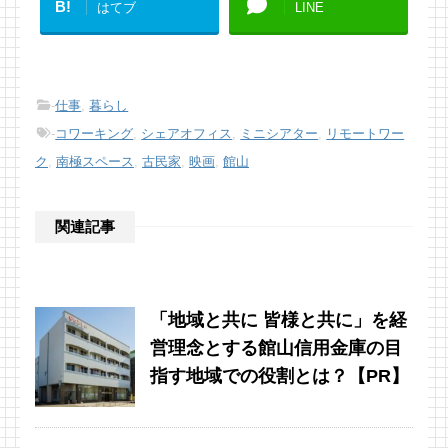
B!
はてブ
LINE
-
仕事
,
暮らし
-
コワーキング
,
シェアオフィス
,
ミニシアター
,
リモートワー
ク
,
南極スペース
,
古民家
,
映画
,
館山
関連記事
「地域と共に 皆様と共に」を経
営理念とする館山信用金庫の目
指す地域での役割とは？【PR】