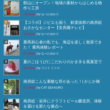
館山にオープン！地域の素材からはじめる物
作り工房
26 views
|
by
なべたゆかり
【コラボ】ジビエも揃う、鮮度抜群の南房総
おさかなセンター【安房國テレビ】
26 views
|
by
なべたゆかり
乗馬初心者の私でも、海辺を楽しく散策でき
た！ 乗馬体験レポート
25 views
|
by
なべたゆかり
夏のごほうびにこだわりのかき氷を風菓堂で
24 views
|
by
フジイ ミツコ
南房総こんな素敵な所があった！| かじか橋
21 views
|
by
CAT SEA KURO
南房総・岩井にクラフトビール醸造所。体験
を届ける新たな拠点へ