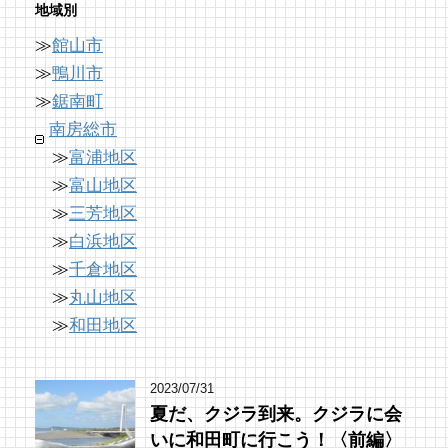
地域別
≫
館山市
【コラボ】ちくら漁港朝市とは⁉︎ 名物「港海
南房総の海を食らう！天然ところてん専門店
「房総の駅とみうら」で夕食を済ませて渋滞
鮮焼き」で新鮮魚介を食べ尽くす！【安房國
「ところてん小屋 青木」
を回避しよう！
≫
鴨川市
テレビ】
61 views
8,765 views
|
by
|
原みりか
by
ari-iku
≫
鋸南町
17 views
|
by
美里歩来(Poccuru)
南房総市
≫
富浦地区
≫
富山地区
≫
三芳地区
≫
白浜地区
≫
千倉地区
≫
丸山地区
≫
和田地区
2023/07/31
夏だ、クジラ到来。クジラに会
いに和田町に行こう！〈前編〉