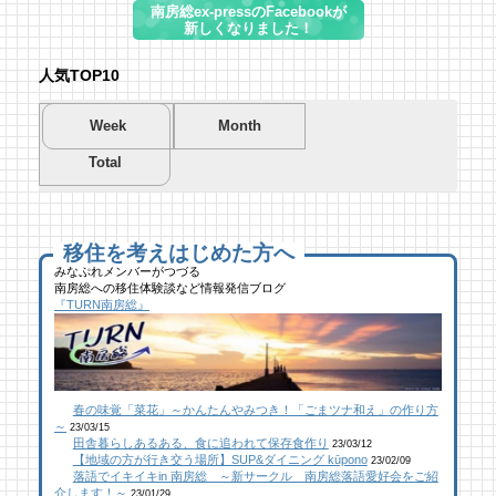
南房総ex-pressのFacebookが
新しくなりました！
人気TOP10
Week
Month
Total
夏を先取り！プールに行こう！
夏を先取り！プールに行こう！
海遊び＆キャンプするならココ！南房総のお
南房総市千倉B&G海洋センター
南房総市千倉B&G海洋センター
すすめキャンプ場まとめ【2】
53 views
215 views
40,699 views
|
|
by
by
|
Tsuno
Tsuno
by
南 芙蓉
移住を考えはじめた方へ
みなぷれメンバーがつづる
南房総への移住体験談など情報発信ブログ
館山にオープン！地域の素材からはじめる物
ブルーベリー狩りに行ってきた！「コロコロ
似顔絵ケーキに感動！館山のケーキ屋さん
『TURN南房総』
作り工房
農園 庄兵衛」千倉町
「プチ アンジュ」
26 views
111 views
17,150 views
|
|
by
by
|
なべたゆかり
原みりか
by
福美
【コラボ】ジビエも揃う、鮮度抜群の南房総
館山にオープン！地域の素材からはじめる物
南房総パン屋めぐり【２】
春の味覚「菜花」～かんたんやみつき！「ごまツナ和え」の作り方
おさかなセンター【安房國テレビ】
作り工房
橋本屋製パン店（館山市）
～
23/03/15
26 views
110 views
12,848 views
|
|
by
by
|
なべたゆかり
なべたゆかり
by
choco-love
田舎暮らしあるある、食に追われて保存食作り
23/03/12
【地域の方が行き交う場所】SUP&ダイニング kūpono
23/02/09
落語でイキイキin 南房総 ～新サークル 南房総落語愛好会をご紹
乗馬初心者の私でも、海辺を楽しく散策でき
南房総こんな素敵な所があった！| かじか橋
南房総こんな素敵な所があった！| かじか橋
介します！～
23/01/29