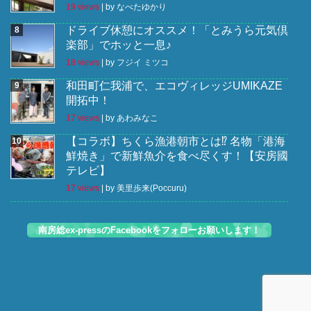
19 views
|
by
なべたゆかり
ドライブ休憩にオススメ！「とみうら元気倶
楽部」でホッと一息♪
18 views
|
by
フジイ ミツコ
和田町仁我浦で、エコヴィレッジUMIKAZE
開拓中！
17 views
|
by
あわみなこ
【コラボ】ちくら漁港朝市とは⁉︎ 名物「港海
鮮焼き」で新鮮魚介を食べ尽くす！【安房國
テレビ】
17 views
|
by
美里歩来(Poccuru)
南房総ex-pressのFacebookをフォローお願いします！