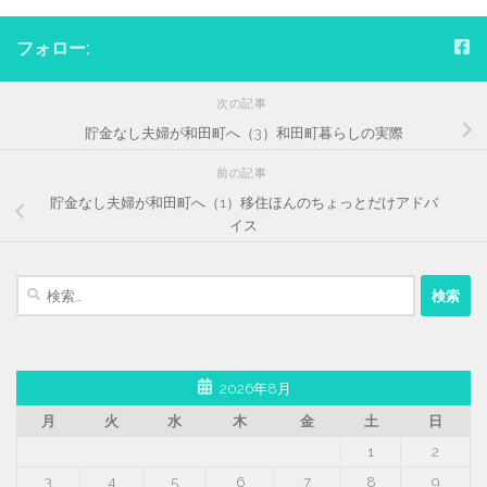
フォロー:
次の記事
貯金なし夫婦が和田町へ（3）和田町暮らしの実際
前の記事
貯金なし夫婦が和田町へ（1）移住ほんのちょっとだけアドバ
イス
検
索:
2026年8月
月
火
水
木
金
土
日
1
2
3
4
5
6
7
8
9