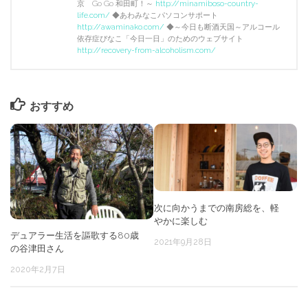
京 Go Go 和田町！～
http://minamiboso-country-
life.com/
◆あわみなこパソコンサポート
http://awaminako.com/
◆～今日も断酒天国～アルコール
依存症ぴなこ「今日一日」のためのウェブサイト
http://recovery-from-alcoholism.com/
おすすめ
次に向かうまでの南房総を、軽
やかに楽しむ
デュアラー生活を謳歌する80歳
2021年9月28日
の谷津田さん
2020年2月7日