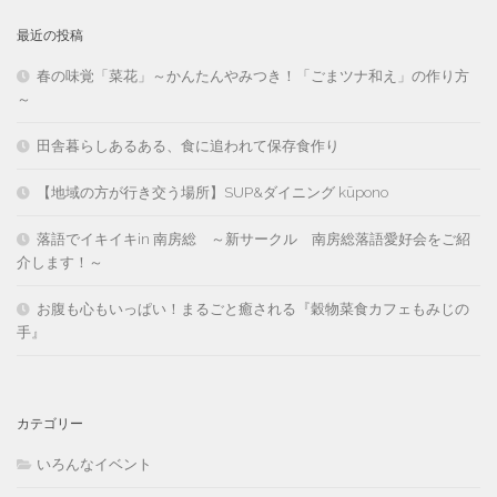
最近の投稿
春の味覚「菜花」～かんたんやみつき！「ごまツナ和え」の作り方
～
田舎暮らしあるある、食に追われて保存食作り
【地域の方が行き交う場所】SUP&ダイニング kūpono
落語でイキイキin 南房総 ～新サークル 南房総落語愛好会をご紹
介します！～
お腹も心もいっぱい！まるごと癒される『穀物菜食カフェもみじの
手』
カテゴリー
いろんなイベント