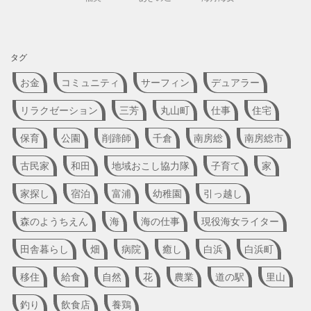
タグ
お金
コミュニティ
サーフィン
デュアラー
リラクゼーション
三芳
丸山町
仕事
住宅
保育
公園
削蹄師
千倉
南房総
南房総市
古民家
和田
地域おこし協力隊
子育て
家
家探し
宿泊
富浦
幼稚園
引っ越し
森のようちえん
海
海の仕事
現役海女ライター
田舎暮らし
畑
病院
癒し
白浜
白浜町
移住
給食
自然
花
農業
道の駅
里山
釣り
飲食店
養鶏