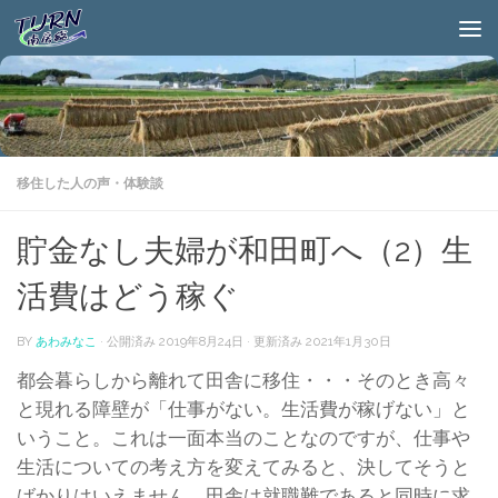
移住した人の声・体験談
貯金なし夫婦が和田町へ（2）生
活費はどう稼ぐ
BY
あわみなこ
· 公開済み
2019年8月24日
· 更新済み
2021年1月30日
都会暮らしから離れて田舎に移住・・・そのとき高々
と現れる障壁が「仕事がない。生活費が稼げない」と
いうこと。これは一面本当のことなのですが、仕事や
生活についての考え方を変えてみると、決してそうと
ばかりはいえません。田舎は就職難であると同時に求