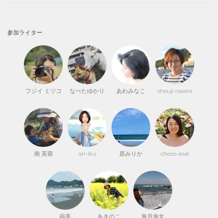
参加ライター
フジイ ミツコ
なべたゆかり
あわみなこ
shouji naomi
南 芙蓉
ari-iku
原みりか
choco-love
福美
あきのこ
海月海女