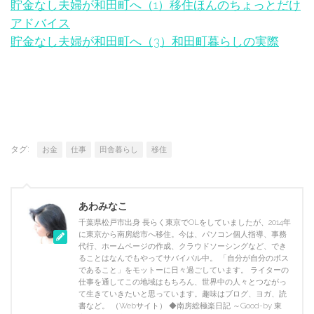
貯金なし夫婦が和田町へ（1）移住ほんのちょっとだけ
アドバイス
貯金なし夫婦が和田町へ（3）和田町暮らしの実際
タグ:
お金
仕事
田舎暮らし
移住
あわみなこ
千葉県松戸市出身 長らく東京でOLをしていましたが、2014年
に東京から南房総市へ移住。今は、パソコン個人指導、事務
代行、ホームページの作成、クラウドソーシングなど、でき
ることはなんでもやってサバイバル中。 「自分が自分のボス
であること」をモットーに日々過ごしています。 ライターの
仕事を通してこの地域はもちろん、世界中の人々とつながっ
て生きていきたいと思っています。趣味はブログ、ヨガ、読
書など。 （Webサイト） ◆南房総極楽日記 ～Good-by 東