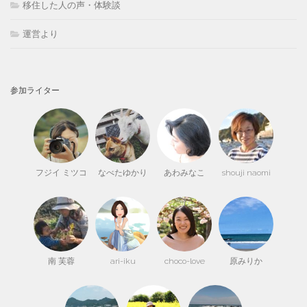
移住した人の声・体験談
運営より
参加ライター
フジイ ミツコ
なべたゆかり
あわみなこ
shouji naomi
南 芙蓉
ari-iku
choco-love
原みりか