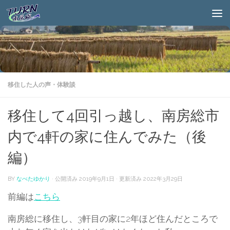
移住した人の声・体験談
移住して4回引っ越し、南房総市
内で4軒の家に住んでみた（後
編）
BY
なべたゆかり
· 公開済み
2019年9月1日
· 更新済み
2022年3月29日
前編は
こちら
南房総に移住し、3軒目の家に2年ほど住んだところで