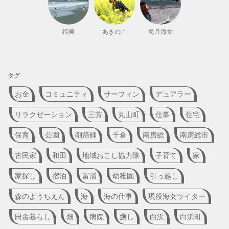
福美
あきのこ
海月海女
タグ
お金
コミュニティ
サーフィン
デュアラー
リラクゼーション
三芳
丸山町
仕事
住宅
保育
公園
削蹄師
千倉
南房総
南房総市
古民家
和田
地域おこし協力隊
子育て
家
家探し
宿泊
富浦
幼稚園
引っ越し
森のようちえん
海
海の仕事
現役海女ライター
田舎暮らし
畑
病院
癒し
白浜
白浜町