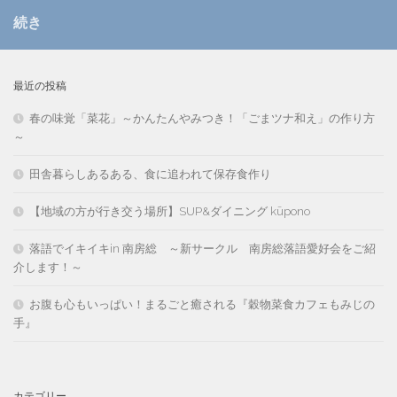
続き
最近の投稿
春の味覚「菜花」～かんたんやみつき！「ごまツナ和え」の作り方
～
田舎暮らしあるある、食に追われて保存食作り
【地域の方が行き交う場所】SUP&ダイニング kūpono
落語でイキイキin 南房総 ～新サークル 南房総落語愛好会をご紹
介します！～
お腹も心もいっぱい！まるごと癒される『穀物菜食カフェもみじの
手』
カテゴリー