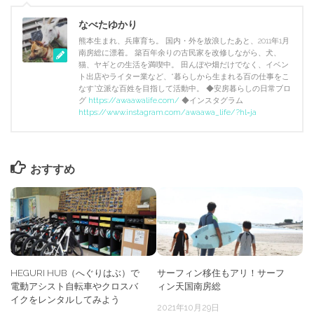
なべたゆかり
熊本生まれ、兵庫育ち。 国内・外を放浪したあと、2011年1月
南房総に漂着。 築百年余りの古民家を改修しながら、犬、
猫、ヤギとの生活を満喫中。 田んぼや畑だけでなく、イベン
ト出店やライター業など、“暮らしから生まれる百の仕事をこ
なす”立派な百姓を目指して活動中。 ◆安房暮らしの日常ブロ
グ
https://awaawalife.com/
◆インスタグラム
https://www.instagram.com/awaawa_life/?hl=ja
おすすめ
HEGURI HUB（へぐりはぶ）で
サーフィン移住もアリ！サーフ
電動アシスト自転車やクロスバ
ィン天国南房総
イクをレンタルしてみよう
2021年10月29日