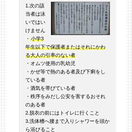
1.次の該
当者は泳
いではい
けません
・
小学3
年生以下で保護者またはそれにかわ
る大人の引率のない者
・オムツ使用の乳幼児
・かぜ等で熱のある者及び下痢をし
ている者
・酒気を帯びている者
・秩序をみだし公安を害するおそれ
のある者
2.脱衣の前にはトイレに行くこと
3.洗体槽へ腰まで入りシャワーを頭か
ら浴びること