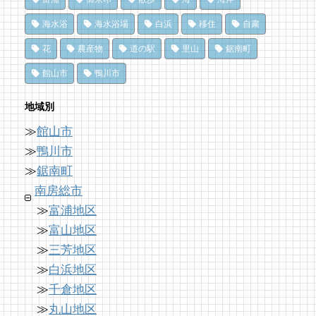
夏だ、クジラ到来。クジラに会いに和田町に
南房総の海を食らう！天然ところてん専門店
行こう！〈前編〉
冬でも楽しめる！沖ノ島の無人島探検！
海水浴
海水浴場
白浜
移住
自粛
「ところてん小屋 青木」
70 views
10,163 views
|
by
|
shouji naomi
by
福美
花
農産物
道の駅
里山
鋸南町
14 views
|
by
原みりか
ドライブ休憩にオススメ！「とみうら元気倶
洗濯は持ち帰らない！カフェ併設のコインラ
館山市
鴨川市
和田町仁我浦で、エコヴィレッジUMIKAZE
楽部」でホッと一息♪
ンドリーで帰宅前に洗濯
開拓中！
65 views
8,896 views
|
by
|
フジイ ミツコ
by
なべたゆかり
地域別
14 views
|
by
あわみなこ
≫
館山市
南房総の海を食らう！天然ところてん専門店
「房総の駅とみうら」で夕食を済ませて渋滞
南房総・岩井にクラフトビール醸造所。体験
「ところてん小屋 青木」
を回避しよう！
≫
鴨川市
を届ける新たな拠点へ
64 views
8,764 views
|
by
|
原みりか
by
ari-iku
≫
鋸南町
12 views
|
by
なべたゆかり
南房総市
≫
富浦地区
≫
富山地区
≫
三芳地区
≫
白浜地区
≫
千倉地区
≫
丸山地区