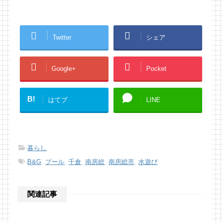
Twitter
シェア
Google+
Pocket
B!
はてブ
LINE
-
暮らし
-
B&G
,
プール
,
千倉
,
南房総
,
南房総市
,
水遊び
関連記事