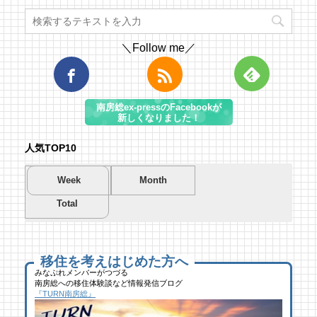
＼Follow me／
南房総ex-pressのFacebookが
新しくなりました！
人気TOP10
Week
Month
Total
夏を先取り！プールに行こう！
夏を先取り！プールに行こう！
海遊び＆キャンプするならココ！南房総のお
南房総市千倉B&G海洋センター
南房総市千倉B&G海洋センター
すすめキャンプ場まとめ【2】
51 views
195 views
40,694 views
|
|
by
by
|
Tsuno
Tsuno
by
南 芙蓉
移住を考えはじめた方へ
みなぷれメンバーがつづる
南房総への移住体験談など情報発信ブログ
館山にオープン！地域の素材からはじめる物
ブルーベリー狩りに行ってきた！「コロコロ
似顔絵ケーキに感動！館山のケーキ屋さん
『TURN南房総』
作り工房
農園 庄兵衛」千倉町
「プチ アンジュ」