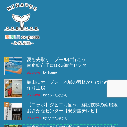
夏を先取り！プールに行こう！
南房総市千倉B&G海洋センター
51 views
|
by
Tsuno
館山にオープン！地域の素材からはじめる物
作り工房
25 views
|
by
なべたゆかり
【コラボ】ジビエも揃う、鮮度抜群の南房総
おさかなセンター【安房國テレビ】
23 views
|
by
なべたゆかり