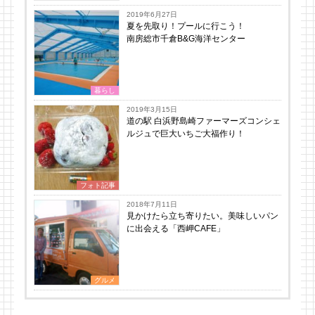
2019年6月27日
夏を先取り！プールに行こう！
南房総市千倉B&G海洋センター
暮らし
2019年3月15日
道の駅 白浜野島崎ファーマーズコンシェ
ルジュで巨大いちご大福作り！
フォト記事
2018年7月11日
見かけたら立ち寄りたい。美味しいパン
に出会える「西岬CAFE」
グルメ