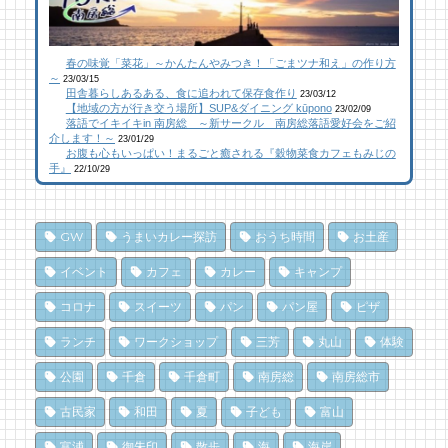
25 views
111 views
17,148 views
|
|
by
by
|
なべたゆかり
原みりか
by
福美
【コラボ】ジビエも揃う、鮮度抜群の南房総
館山にオープン！地域の素材からはじめる物
南房総パン屋めぐり【２】
春の味覚「菜花」～かんたんやみつき！「ごまツナ和え」の作り方
おさかなセンター【安房國テレビ】
作り工房
橋本屋製パン店（館山市）
～
23/03/15
23 views
109 views
12,847 views
|
|
by
by
|
なべたゆかり
なべたゆかり
by
choco-love
田舎暮らしあるある、食に追われて保存食作り
23/03/12
【地域の方が行き交う場所】SUP&ダイニング kūpono
23/02/09
落語でイキイキin 南房総 ～新サークル 南房総落語愛好会をご紹
南房総こんな素敵な所があった！| かじか橋
南房総こんな素敵な所があった！| かじか橋
南房総こんな素敵な所があった！| かじか橋
介します！～
23/01/29
お腹も心もいっぱい！まるごと癒される『穀物菜食カフェもみじの
20 views
101 views
12,021 views
|
|
by
by
|
CAT SEA KURO
CAT SEA KURO
by
CAT SEA KURO
手』
22/10/29
海辺のナポリターノピザ「Goccia(ゴッチ
【コラボ】ジビエも揃う、鮮度抜群の南房総
南房総の海を食らう！天然ところてん専門店
ャ)」
おさかなセンター【安房國テレビ】
「ところてん小屋 青木」
GW
うまいカレー探訪
おうち時間
お土産
15 views
84 views
10,866 views
|
|
by
by
|
Mitchi3
なべたゆかり
by
原みりか
イベント
カフェ
カレー
キャンプ
乗馬初心者の私でも、海辺を楽しく散策でき
乗馬初心者の私でも、海辺を楽しく散策でき
南房総パン屋めぐり【3】石窯パン工房そろ
コロナ
スイーツ
パン
パン屋
ピザ
た！ 乗馬体験レポート
た！ 乗馬体験レポート
そろ（鴨川市）前編パン
ランチ
ワークショップ
三芳
丸山
体験
15 views
75 views
10,837 views
|
|
by
by
|
なべたゆかり
なべたゆかり
by
choco-love
公園
千倉
千倉町
南房総
南房総市
ドライブ休憩にオススメ！「とみうら元気倶
夏のごほうびにこだわりのかき氷を風菓堂で
南房総パン屋めぐり【１】
楽部」でホッと一息♪
クリケット（鴨川市）
75 views
|
by
フジイ ミツコ
古民家
和田
夏
子ども
富山
14 views
10,470 views
|
by
|
フジイ ミツコ
by
choco-love
富浦
御朱印
散歩
海
海岸