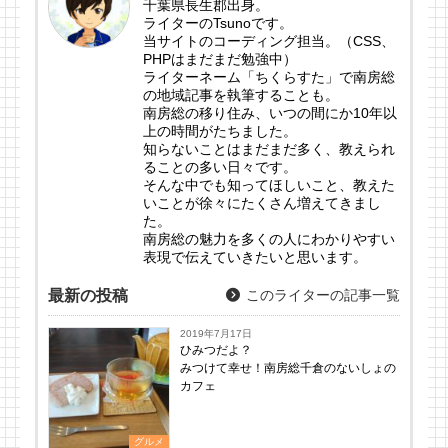
千葉県長生郡出身。
ライターのTsunoです。
当サイトのコーディング担当。（CSS、
PHPはまだまだ勉強中）
ライターネーム「ちくらすた」で南房総
の地域記事を執筆することも。
南房総の移り住み、いつの間にか10年以
上の時間がたちました。
知らないことはまだまだ多く、教えられ
ることの多い日々です。
そんな中でも知ってほしいこと、教えた
いことが徐々にたくさん増えてきまし
た。
南房総の魅力を多くの人にわかりやすい
表現で伝えていきたいと思います。
最新の投稿
このライターの記事一覧
2019年7月17日
ひみつだよ？
みつけて幸せ！南房総千倉のないしょの
カフェ
グルメ