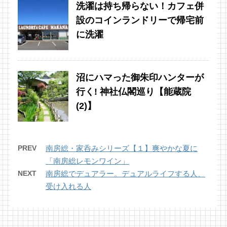
洗濯は持ち帰らない！カフェ併
設のコインランドリーで帰宅前
に洗濯
沼にハマった御朱印ハンターが
行く! 神社仏閣巡り【能蔵院
(2)】
PREV
南房総・家呑みシリーズ【１】爽やかな夏に
「南房総レモンワイン」
NEXT
南房総でデュアラー。デュアルライフする人、
受け入れる人