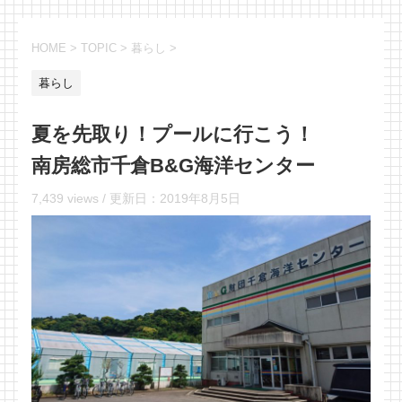
HOME
>
TOPIC
>
暮らし
>
暮らし
夏を先取り！プールに行こう！
南房総市千倉B&G海洋センター
7,439 views /
更新日：
2019年8月5日