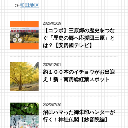
≫
和田地区
2026/01/29
【コラボ】三原郷の歴史をつな
ぐ「歴史の郷へ応援団三原」と
は？【安房國テレビ】
2025/12/01
約１００本のイチョウがお出迎
え！新・南房総紅葉スポット
2025/07/30
沼にハマった御朱印ハンターが
行く！神社仏閣【妙音院編】