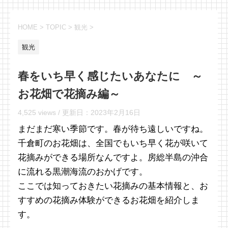
HOME
>
TOPIC
>
観光
>
観光
春をいち早く感じたいあなたに ～
お花畑で花摘み編～
4,525 views /
更新日：
2023年2月16日
まだまだ寒い季節です。春が待ち遠しいですね。
千倉町のお花畑は、全国でもいち早く花が咲いて
花摘みができる場所なんですよ。房総半島の沖合
に流れる黒潮海流のおかげです。
ここでは知っておきたい花摘みの基本情報と、お
すすめの花摘み体験ができるお花畑を紹介しま
す。