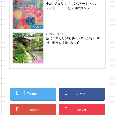
GWの始まりは『ちくらアートマルシ
ェ』で、アートな時間に浸ろう！
イベント
2024年6月7日
沼にハマった御朱印ハンターが行く! 神
社仏閣巡り【能蔵院(2)】
暮らし
Twitter
シェア
Google+
Pocket