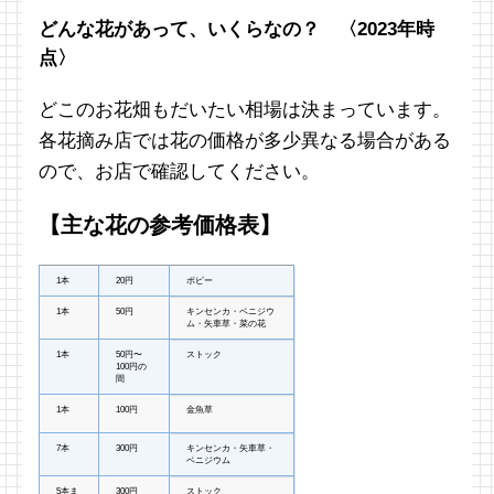
どんな花があって、いくらなの？ 〈2023年時
点〉
どこのお花畑もだいたい相場は決まっています。
各花摘み店では花の価格が多少異なる場合がある
ので、お店で確認してください。
【主な花の参考価格表】
1本
20円
ポピー
1本
50円
キンセンカ・ベニジウ
ム・矢車草・菜の花
1本
50円〜
ストック
100円の
間
1本
100円
金魚草
7本
300円
キンセンカ・矢車草・
ベニジウム
5本ま
300円
ストック