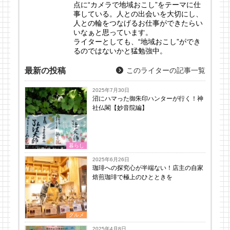
点に“カメラで地域おこし”をテーマに仕
事している。人との出会いを大切にし、
人との輪をつなげるお仕事ができたらい
いなぁと思っています。
ライターとしても、“地域おこし”ができ
るのではないかと猛勉強中。
最新の投稿
このライターの記事一覧
2025年7月30日
沼にハマった御朱印ハンターが行く！神
社仏閣【妙音院編】
暮らし
2025年6月26日
珈琲への探究心が半端ない！店主の自家
焙煎珈琲で極上のひとときを
グルメ
2025年4月8日