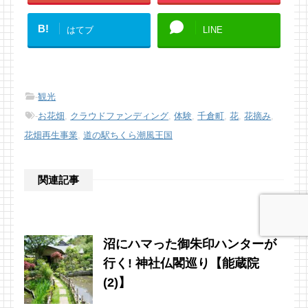
B!
はてブ
LINE
-
観光
-
お花畑
,
クラウドファンディング
,
体験
,
千倉町
,
花
,
花摘み
,
花畑再生事業
,
道の駅ちくら潮風王国
関連記事
沼にハマった御朱印ハンターが
行く! 神社仏閣巡り【能蔵院
(2)】