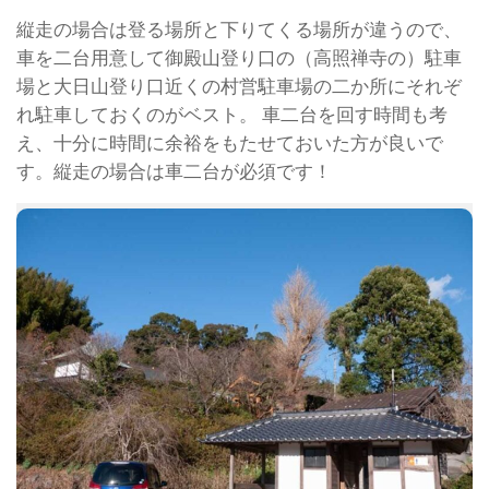
縦走の場合は登る場所と下りてくる場所が違うので、
車を二台用意して御殿山登り口の（高照禅寺の）駐車
場と大日山登り口近くの村営駐車場の二か所にそれぞ
れ駐車しておくのがベスト。 車二台を回す時間も考
え、十分に時間に余裕をもたせておいた方が良いで
す。縦走の場合は車二台が必須です！