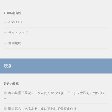
TURN南房総
About Us
サイトマップ
利用規約
続き
最近の投稿
春の味覚「菜花」～かんたんやみつき！「ごまツナ和え」の作り方
～
田舎暮らしあるある、食に追われて保存食作り