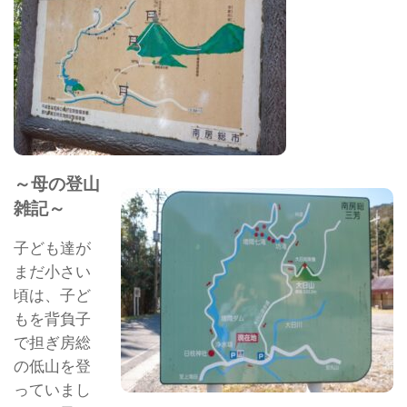
～母の登山
雑記～
子ども達が
まだ小さい
頃は、子ど
もを背負子
で担ぎ房総
の低山を登
っていまし