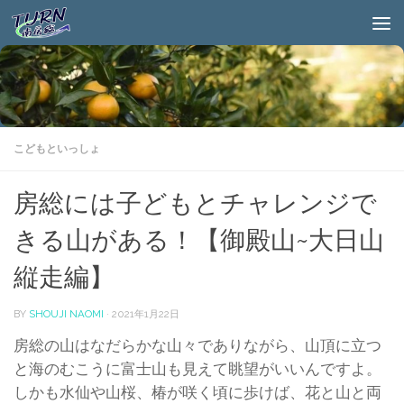
こどもといっしょ
房総には子どもとチャレンジで
きる山がある！【御殿山~大日山
縦走編】
BY
SHOUJI NAOMI
·
2021年1月22日
房総の山はなだらかな山々でありながら、山頂に立つ
と海のむこうに富士山も見えて眺望がいいんですよ。
しかも水仙や山桜、椿が咲く頃に歩けば、花と山と両