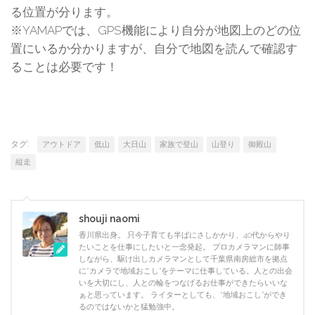
る位置が分ります。
※YAMAPでは、GPS機能により自分が地図上のどの位
置にいるか分かりますが、自分で地図を読んで確認す
ることは必要です！
タグ:
アウトドア
低山
大日山
家族で登山
山登り
御殿山
縦走
shouji naomi
香川県出身。 只今子育ても半ばにさしかかり、40代からやり
たいことを仕事にしたいと一念発起。 プロカメラマンに師事
しながら、駆け出しカメラマンとして千葉県南房総市を拠点
に“カメラで地域おこし”をテーマに仕事している。人との出会
いを大切にし、人との輪をつなげるお仕事ができたらいいな
ぁと思っています。 ライターとしても、“地域おこし”ができ
るのではないかと猛勉強中。