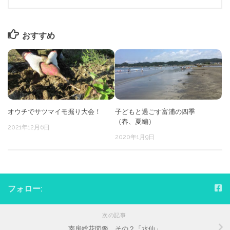
おすすめ
オウチでサツマイモ掘り大会！
子どもと過ごす富浦の四季
（春、夏編）
2021年12月6日
2020年1月9日
フォロー:
次の記事
南房総花図鑑 その２「水仙」