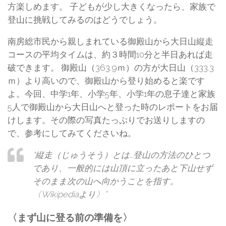
方楽しめます。 子どもが少し大きくなったら、家族で
登山に挑戦してみるのはどうでしょう。
南房総市民から親しまれている御殿山から大日山縦走
コースの平均タイムは、約３時間10分と半日あれば走
破できます。 御殿山（363.9ｍ）の方が大日山（333.3
ｍ）より高いので、御殿山から登り始めると楽です
よ。今回、中学1年、小学5年、小学1年の息子達と家族
5人で御殿山から大日山へと登った時のレポートをお届
けします。その際の写真たっぷりでお送りしますの
で、参考にしてみてくださいね。
“縦走（じゅうそう）とは…登山の方法のひとつ
であり、一般的には山頂に立ったあと下山せず
そのまま次の山へ向かうことを指す。
〈Wikipediaより〉”
〈まず山に登る前の準備を〉