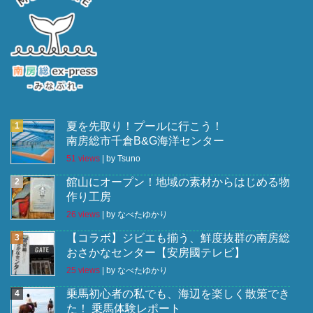
夏を先取り！プールに行こう！
南房総市千倉B&G海洋センター
51 views
|
by
Tsuno
館山にオープン！地域の素材からはじめる物
作り工房
26 views
|
by
なべたゆかり
【コラボ】ジビエも揃う、鮮度抜群の南房総
おさかなセンター【安房國テレビ】
25 views
|
by
なべたゆかり
乗馬初心者の私でも、海辺を楽しく散策でき
た！ 乗馬体験レポート