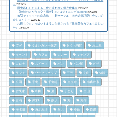
春の味覚「菜花」～かんたんやみつき！「ごまツナ和え」の作り方
おさかなセンター【安房國テレビ】
農園 庄兵衛」千倉町
橋本屋製パン店（館山市）
～
23/03/15
25 views
109 views
12,848 views
|
|
by
by
|
なべたゆかり
原みりか
by
choco-love
田舎暮らしあるある、食に追われて保存食作り
23/03/12
【地域の方が行き交う場所】SUP&ダイニング kūpono
23/02/09
落語でイキイキin 南房総 ～新サークル 南房総落語愛好会をご紹
乗馬初心者の私でも、海辺を楽しく散策でき
南房総こんな素敵な所があった！| かじか橋
南房総こんな素敵な所があった！| かじか橋
介します！～
23/01/29
お腹も心もいっぱい！まるごと癒される『穀物菜食カフェもみじの
た！ 乗馬体験レポート
100 views
12,027 views
|
by
|
CAT SEA KURO
by
CAT SEA KURO
手』
22/10/29
22 views
|
by
なべたゆかり
【コラボ】ジビエも揃う、鮮度抜群の南房総
南房総の海を食らう！天然ところてん専門店
南房総こんな素敵な所があった！| かじか橋
おさかなセンター【安房國テレビ】
「ところてん小屋 青木」
GW
うまいカレー探訪
おうち時間
お土産
19 views
81 views
10,869 views
|
|
by
by
|
CAT SEA KURO
なべたゆかり
by
原みりか
イベント
カフェ
カレー
キャンプ
和田町仁我浦で、エコヴィレッジUMIKAZE
乗馬初心者の私でも、海辺を楽しく散策でき
南房総パン屋めぐり【3】石窯パン工房そろ
コロナ
スイーツ
パン
パン屋
ピザ
開拓中！
た！ 乗馬体験レポート
そろ（鴨川市）前編パン
ランチ
ワークショップ
三芳
丸山
体験
17 views
78 views
10,838 views
|
|
by
by
|
あわみなこ
なべたゆかり
by
choco-love
公園
千倉
千倉町
南房総
南房総市
夏のごほうびにこだわりのかき氷を風菓堂で
夏だ、クジラ到来。クジラに会いに和田町に
南房総パン屋めぐり【１】
行こう！〈前編〉
クリケット（鴨川市）
17 views
|
by
フジイ ミツコ
古民家
和田
夏
子ども
富山
71 views
10,471 views
|
by
|
shouji naomi
by
choco-love
富浦
御朱印
散歩
海
海岸
南房総・岩井にクラフトビール醸造所。体験
を届ける新たな拠点へ
夏のごほうびにこだわりのかき氷を風菓堂で
冬でも楽しめる！沖ノ島の無人島探検！
海水浴
海水浴場
白浜
移住
自粛
17 views
71 views
10,165 views
|
|
by
by
|
なべたゆかり
フジイ ミツコ
by
福美