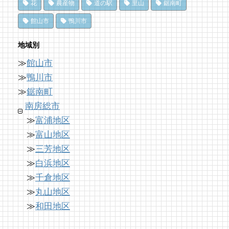
花
農産物
道の駅
里山
鋸南町
【コラボ】ちくら漁港朝市とは⁉︎ 名物「港海
ドライブ休憩にオススメ！「とみうら元気倶
洗濯は持ち帰らない！カフェ併設のコインラ
館山市
鴨川市
鮮焼き」で新鮮魚介を食べ尽くす！【安房國
楽部」でホッと一息♪
ンドリーで帰宅前に洗濯
テレビ】
65 views
8,896 views
|
by
|
フジイ ミツコ
by
なべたゆかり
地域別
16 views
|
by
美里歩来(Poccuru)
≫
館山市
南房総の海を食らう！天然ところてん専門店
「房総の駅とみうら」で夕食を済ませて渋滞
ドライブ休憩にオススメ！「とみうら元気倶
「ところてん小屋 青木」
を回避しよう！
≫
鴨川市
楽部」でホッと一息♪
61 views
8,765 views
|
by
|
原みりか
by
ari-iku
≫
鋸南町
15 views
|
by
フジイ ミツコ
南房総市
≫
富浦地区
≫
富山地区
≫
三芳地区
≫
白浜地区
≫
千倉地区
≫
丸山地区
≫
和田地区