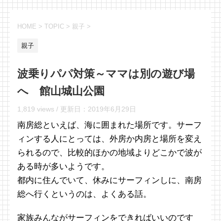
HOME
>
TOPIC
>
親子
>
親子
波乗りパパ対策～ママは別の遊び場
へ 館山城山公園
1,819 views /
更新日：
2019年6月29日
南房総といえば、海に囲まれた場所です。サーフ
ィンする人にとっては、外房か内房と場所を変え
られるので、比較的ほかの地域よりどこかで波が
ある時が多いようです。
都内に住んでいて、休みにサーフィンしに、南房
総へ行くというのは、よくある話。
家族みんながサーフィンをできればいいのです