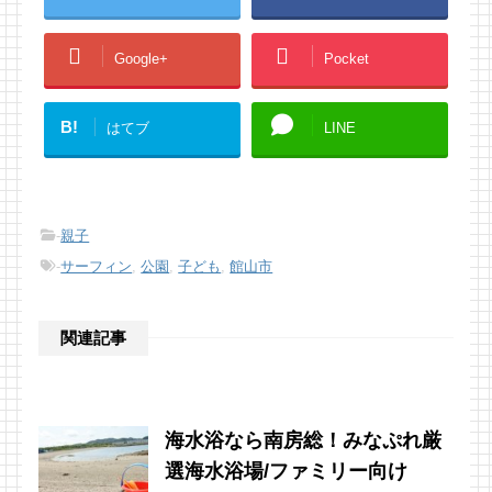
Google+
Pocket
B!
はてブ
LINE
-
親子
-
サーフィン
,
公園
,
子ども
,
館山市
関連記事
海水浴なら南房総！みなぷれ厳
選海水浴場/ファミリー向け