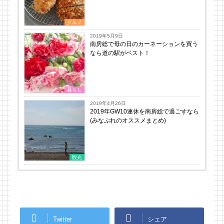
グルメ
2019年5月9日
南房総で母の日のカーネーションを買う
なら道の駅がベスト！
暮らし
2019年4月26日
2019年GW10連休を南房総で過ごすなら
(みなぷれのオススメまとめ)
観光
Twitter
シェア