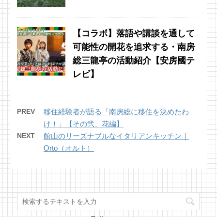
【コラボ】落語や講談を通して
可能性の開花を追求する・南房
総三龍亭の活動紹介【安房國テ
レビ】
PREV
移住経験者が語る「南房総に移住を決めたわ
け！」【その弐、花編】
NEXT
館山のリーズナブルなイタリアンキッチン｜
Orto（オルト）