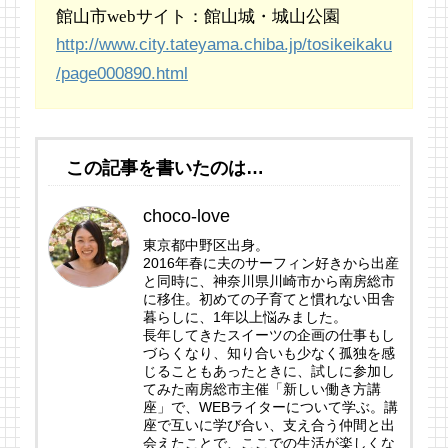
館山市webサイト：館山城・城山公園
http://www.city.tateyama.chiba.jp/tosikeikaku
/page000890.html
この記事を書いたのは…
choco-love
東京都中野区出身。
2016年春に夫のサーフィン好きから出産
と同時に、神奈川県川崎市から南房総市
に移住。初めての子育てと慣れない田舎
暮らしに、1年以上悩みました。
長年してきたスイーツの企画の仕事もし
づらくなり、知り合いも少なく孤独を感
じることもあったときに、試しに参加し
てみた南房総市主催「新しい働き方講
座」で、WEBライターについて学ぶ。講
座で互いに学び合い、支え合う仲間と出
会えたことで、ここでの生活が楽しくな