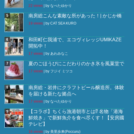
22 views
|
by
なべたゆかり
南房総こんな素敵な所があった！| かじか橋
19 views
|
by
CAT SEA KURO
和田町仁我浦で、エコヴィレッジUMIKAZE
開拓中！
17 views
|
by
あわみなこ
夏のごほうびにこだわりのかき氷を風菓堂で
17 views
|
by
フジイ ミツコ
南房総・岩井にクラフトビール醸造所。体験
を届ける新たな拠点へ
17 views
|
by
なべたゆかり
【コラボ】ちくら漁港朝市とは⁉︎ 名物「港海
鮮焼き」で新鮮魚介を食べ尽くす！【安房國
テレビ】
16 views
|
by
美里歩来(Poccuru)