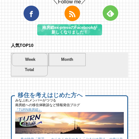
＼Follow me／
南房総ex-pressのFacebookが
新しくなりました！
人気TOP10
Week
Month
Total
夏を先取り！プールに行こう！
夏を先取り！プールに行こう！
海遊び＆キャンプするならココ！南房総のお
南房総市千倉B&G海洋センター
南房総市千倉B&G海洋センター
すすめキャンプ場まとめ【2】
51 views
213 views
40,697 views
|
|
by
by
|
Tsuno
Tsuno
by
南 芙蓉
移住を考えはじめた方へ
みなぷれメンバーがつづる
南房総への移住体験談など情報発信ブログ
館山にオープン！地域の素材からはじめる物
館山にオープン！地域の素材からはじめる物
似顔絵ケーキに感動！館山のケーキ屋さん
『TURN南房総』
作り工房
作り工房
「プチ アンジュ」
26 views
110 views
17,150 views
|
|
by
by
|
なべたゆかり
なべたゆかり
by
福美
【コラボ】ジビエも揃う、鮮度抜群の南房総
ブルーベリー狩りに行ってきた！「コロコロ
南房総パン屋めぐり【２】