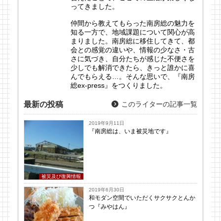
ってきました。
仲間から教えてもらった南房総の魅力を
知る一方で、地域課題について関心が高
まりました。南房総に移住してきて、都
会との感覚の違いや、情報の少なさ・古
さに気づき、自分たちが感じた不便さを
少しでも解消できたら、きっと誰かに喜
んでもらえる…。そんな思いで、『南房
総ex-press』をつくりました。
最新の投稿
このライターの記事一覧
2019年9月11日
『南房総は、いま被災地です』
被災及び復興情報
2019年6月30日
和モダン空間でいただくサクサクとんか
つ『みやはん』