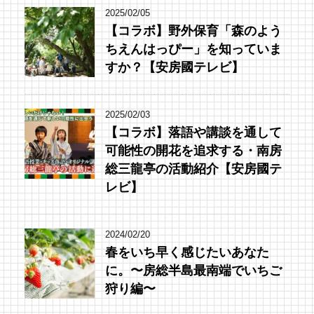
2025/02/05
【コラボ】野外保育「森のよう
ちえんはっぴー」を知っていま
すか？【安房國テレビ】
2025/02/03
【コラボ】落語や講談を通して
可能性の開花を追求する・南房
総三龍亭の活動紹介【安房國テ
レビ】
2024/02/20
春をいち早く感じたいあなた
に。〜房総半島最南端でいちご
狩り編〜