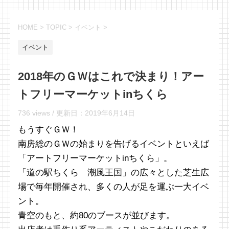
HOME
>
TOPIC
>
イベント
>
イベント
2018年のＧＷはこれで決まり！アー
トフリーマーケットinちくら
736 views /
更新日：
2019年6月14日
もうすぐＧＷ！
南房総のＧＷの始まりを告げるイベントといえば
「アートフリーマーケットinちくら」。
「道の駅ちくら 潮風王国」の広々とした芝生広
場で毎年開催され、多くの人が足を運ぶ一大イベ
ント。
青空のもと、約80のブースが並びます。