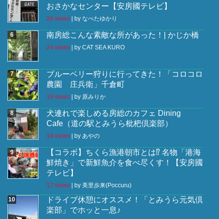
おさかなセンター【安房國テレビ】
26 views
|
by
なべたゆかり
南房総こんな素敵な所があった！| かじか橋
24 views
|
by
CAT SEA KURO
ブルーベリー狩りに行ってきた！「コロコロ
農園 庄兵衛」千倉町
19 views
|
by
原みりか
犬連れで楽しめる房総のカフェ Dining
Cafe（道の駅とみうら枇杷倶楽部）
19 views
|
by
あやの
【コラボ】ちくら漁港朝市とは⁉︎ 名物「港海
鮮焼き」で新鮮魚介を食べ尽くす！【安房國
テレビ】
17 views
|
by
美里歩来(Poccuru)
ドライブ休憩にオススメ！「とみうら元気倶
楽部」でホッと一息♪