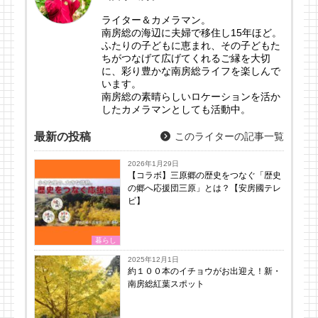
ライター＆カメラマン。
南房総の海辺に夫婦で移住し15年ほど。
ふたりの子どもに恵まれ、その子どもた
ちがつなげて広げてくれるご縁を大切
に、彩り豊かな南房総ライフを楽しんで
います。
南房総の素晴らしいロケーションを活か
したカメラマンとしても活動中。
最新の投稿
このライターの記事一覧
2026年1月29日
【コラボ】三原郷の歴史をつなぐ「歴史
の郷へ応援団三原」とは？【安房國テレ
ビ】
暮らし
2025年12月1日
約１００本のイチョウがお出迎え！新・
南房総紅葉スポット