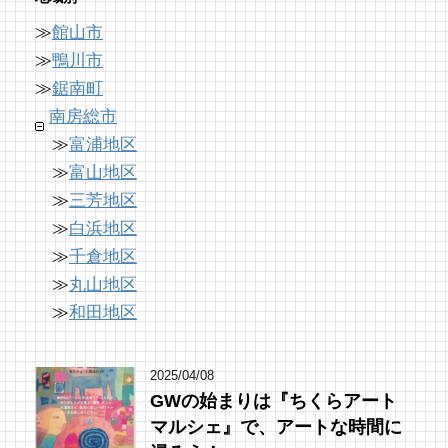
17 views
|
by
美里歩来(Poccuru)
≫
館山市
沼にハマった御朱印ハンターが行く! 神社仏
「房総の駅とみうら」で夕食を済ませて渋滞
ドライブ休憩にオススメ！「とみうら元気倶
閣巡り【能蔵院(1)】
を回避しよう！
≫
鴨川市
楽部」でホッと一息♪
61 views
8,765 views
|
by
|
shouji naomi
by
ari-iku
≫
鋸南町
16 views
|
by
フジイ ミツコ
南房総市
≫
富浦地区
≫
富山地区
≫
三芳地区
≫
白浜地区
≫
千倉地区
≫
丸山地区
≫
和田地区
2025/04/08
GWの始まりは『ちくらアート
マルシェ』で、アートな時間に