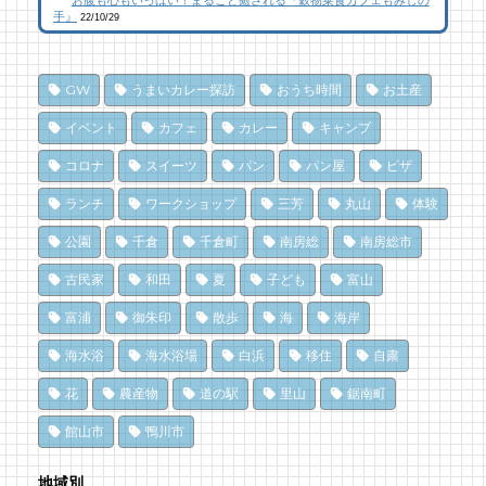
26 views
101 views
12,036 views
|
|
by
by
|
フジイ ミツコ
CAT SEA KURO
by
CAT SEA KURO
手』
22/10/29
【コラボ】ジビエも揃う、鮮度抜群の南房総
【コラボ】ジビエも揃う、鮮度抜群の南房総
南房総の海を食らう！天然ところてん専門店
おさかなセンター【安房國テレビ】
おさかなセンター【安房國テレビ】
「ところてん小屋 青木」
GW
うまいカレー探訪
おうち時間
お土産
26 views
85 views
10,869 views
|
|
by
by
|
なべたゆかり
なべたゆかり
by
原みりか
イベント
カフェ
カレー
キャンプ
南房総こんな素敵な所があった！| かじか橋
夏のごほうびにこだわりのかき氷を風菓堂で
南房総パン屋めぐり【3】石窯パン工房そろ
コロナ
スイーツ
パン
パン屋
ピザ
そろ（鴨川市）前編パン
24 views
84 views
|
|
by
by
CAT SEA KURO
フジイ ミツコ
ランチ
ワークショップ
三芳
丸山
体験
10,839 views
|
by
choco-love
ブルーベリー狩りに行ってきた！「コロコロ
乗馬初心者の私でも、海辺を楽しく散策でき
公園
千倉
千倉町
南房総
南房総市
農園 庄兵衛」千倉町
た！ 乗馬体験レポート
南房総パン屋めぐり【１】
クリケット（鴨川市）
19 views
80 views
|
|
by
by
原みりか
なべたゆかり
古民家
和田
夏
子ども
富山
10,476 views
|
by
choco-love
富浦
御朱印
散歩
海
海岸
犬連れで楽しめる房総のカフェ Dining
夏だ、クジラ到来。クジラに会いに和田町に
Cafe（道の駅とみうら枇杷倶楽部）
行こう！〈前編〉
冬でも楽しめる！沖ノ島の無人島探検！
海水浴
海水浴場
白浜
移住
自粛
19 views
71 views
10,167 views
|
|
by
by
|
あやの
shouji naomi
by
福美
花
農産物
道の駅
里山
鋸南町
【コラボ】ちくら漁港朝市とは⁉︎ 名物「港海
ドライブ休憩にオススメ！「とみうら元気倶
洗濯は持ち帰らない！カフェ併設のコインラ
館山市
鴨川市
鮮焼き」で新鮮魚介を食べ尽くす！【安房國
楽部」でホッと一息♪
ンドリーで帰宅前に洗濯
テレビ】
66 views
8,896 views
|
by
|
フジイ ミツコ
by
なべたゆかり
地域別