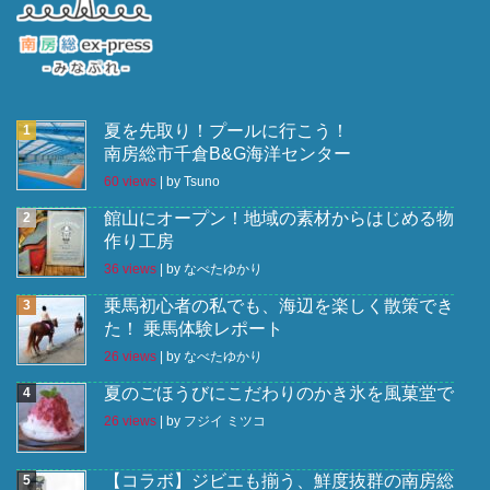
夏を先取り！プールに行こう！
南房総市千倉B&G海洋センター
60 views
|
by
Tsuno
館山にオープン！地域の素材からはじめる物
作り工房
36 views
|
by
なべたゆかり
乗馬初心者の私でも、海辺を楽しく散策でき
た！ 乗馬体験レポート
26 views
|
by
なべたゆかり
夏のごほうびにこだわりのかき氷を風菓堂で
26 views
|
by
フジイ ミツコ
【コラボ】ジビエも揃う、鮮度抜群の南房総