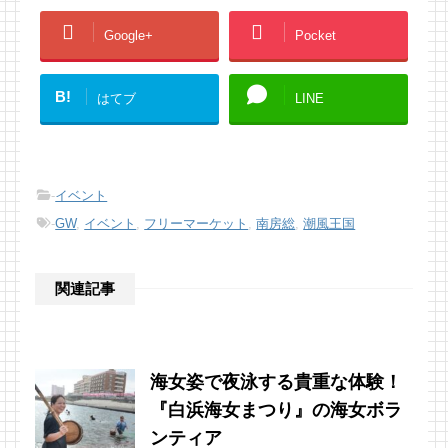
Google+
Pocket
B!
はてブ
LINE
-
イベント
-
GW
,
イベント
,
フリーマーケット
,
南房総
,
潮風王国
関連記事
海女姿で夜泳する貴重な体験！
『白浜海女まつり』の海女ボラ
ンティア