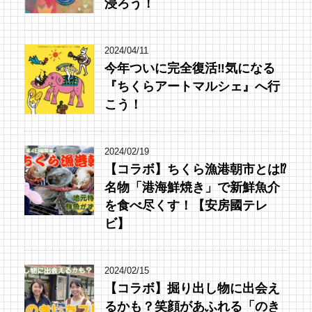
浸ろう！
2024/04/11
今年ついに完全復活‼︎気になる
『ちくらアートマルシェ』へ行
こう！
2024/02/19
【コラボ】ちくら漁港朝市とは⁉︎
名物「港海鮮焼き」で新鮮魚介
を食べ尽くす！【安房國テレ
ビ】
2024/02/15
【コラボ】掘り出し物に出会え
るかも？笑顔があふれる「のき