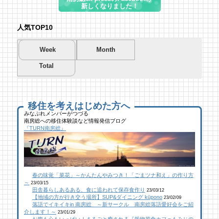
新しくなりました！
人気TOP10
Week
Month
Total
夏を先取り！プールに行こう！
夏を先取り！プールに行こう！
海遊び＆キャンプするならココ！南房総のお
南房総市千倉B&G海洋センター
南房総市千倉B&G海洋センター
すすめキャンプ場まとめ【2】
60 views
219 views
40,699 views
|
|
by
by
|
Tsuno
Tsuno
by
南 芙蓉
移住を考えはじめた方へ
みなぷれメンバーがつづる
南房総への移住体験談など情報発信ブログ
館山にオープン！地域の素材からはじめる物
館山にオープン！地域の素材からはじめる物
似顔絵ケーキに感動！館山のケーキ屋さん
『TURN南房総』
作り工房
作り工房
「プチ アンジュ」
36 views
118 views
17,151 views
|
|
by
by
|
なべたゆかり
なべたゆかり
by
福美
乗馬初心者の私でも、海辺を楽しく散策でき
ブルーベリー狩りに行ってきた！「コロコロ
南房総パン屋めぐり【２】
春の味覚「菜花」～かんたんやみつき！「ごまツナ和え」の作り方
た！ 乗馬体験レポート
農園 庄兵衛」千倉町
橋本屋製パン店（館山市）
～
23/03/15
26 views
109 views
12,849 views
|
|
by
by
|
なべたゆかり
原みりか
by
choco-love
田舎暮らしあるある、食に追われて保存食作り
23/03/12
【地域の方が行き交う場所】SUP&ダイニング kūpono
23/02/09
落語でイキイキin 南房総 ～新サークル 南房総落語愛好会をご紹
夏のごほうびにこだわりのかき氷を風菓堂で
南房総こんな素敵な所があった！| かじか橋
南房総こんな素敵な所があった！| かじか橋
介します！～
23/01/29
お腹も心もいっぱい！まるごと癒される『穀物菜食カフェもみじの