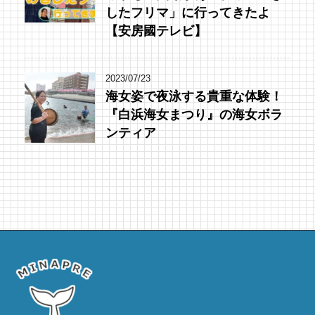
したフリマ」に行ってきたよ
【安房國テレビ】
2023/07/23
海女姿で夜泳する貴重な体験！
『白浜海女まつり』の海女ボラ
ンティア