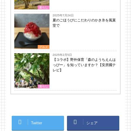
暮らし
2025年7月24日
夏のごほうびにこだわりのかき氷を風菓
堂で
グルメ
2025年2月5日
【コラボ】野外保育「森のようちえんは
っぴー」を知っていますか？【安房國テ
レビ】
暮らし
Twitter
シェア