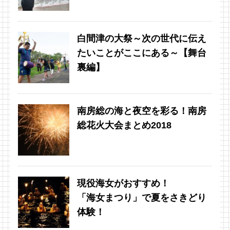
白間津の大祭～次の世代に伝え
たいことがここにある～【舞台
裏編】
南房総の海と夜空を彩る！南房
総花火大会まとめ2018
現役海女がおすすめ！
「海女まつり」で夏をさきどり
体験！