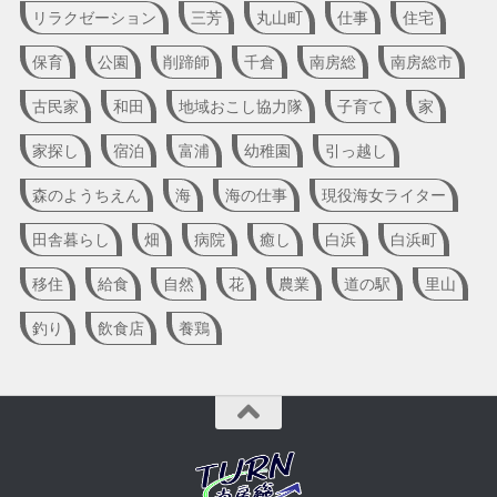
リラクゼーション
三芳
丸山町
仕事
住宅
保育
公園
削蹄師
千倉
南房総
南房総市
古民家
和田
地域おこし協力隊
子育て
家
家探し
宿泊
富浦
幼稚園
引っ越し
森のようちえん
海
海の仕事
現役海女ライター
田舎暮らし
畑
病院
癒し
白浜
白浜町
移住
給食
自然
花
農業
道の駅
里山
釣り
飲食店
養鶏