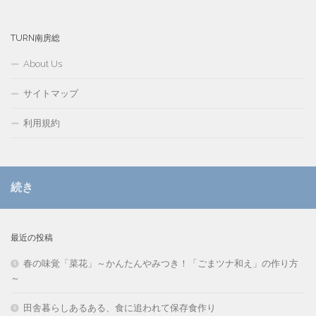
TURN南房総
About Us
サイトマップ
利用規約
続き
最近の投稿
春の味覚「菜花」～かんたんやみつき！「ごまツナ和え」の作り方
～
田舎暮らしあるある、食に追われて保存食作り