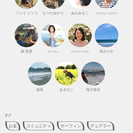
フジイ ミツコ
なべたゆかり
あわみなこ
shouji naomi
南 芙蓉
ari-iku
choco-love
原みりか
福美
あきのこ
海月海女
タグ
お金
コミュニティ
サーフィン
デュアラー