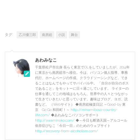
タグ:
乙川優三郎
南房総
小説
舞台
あわみなこ
千葉県松戸市出身 長らく東京でOLをしていましたが、2014年
に東京から南房総市へ移住。今は、パソコン個人指導、事務
代行、ホームページの作成、クラウドソーシングなど、でき
ることはなんでもやってサバイバル中。 「自分が自分のボス
であること」をモットーに日々過ごしています。 ライターの
仕事を通してこの地域はもちろん、世界中の人々とつながっ
て生きていきたいと思っています。趣味はブログ、ヨガ、読
書など。 （Webサイト） ◆南房総極楽日記 ～Good-by 東
京 Go Go 和田町！～
http://minamiboso-country-
life.com/
◆あわみなこパソコンサポート
http://awaminako.com/
◆～今日も断酒天国～アルコール
依存症ぴなこ「今日一日」のためのウェブサイト
http://recovery-from-alcoholism.com/