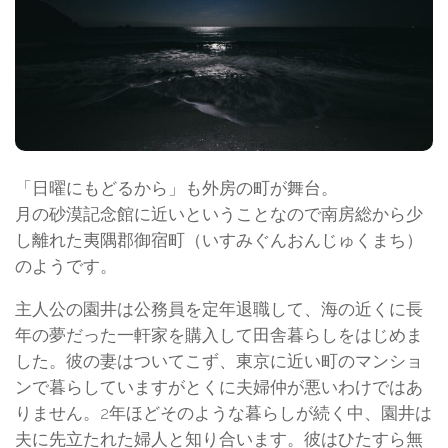
「日曜にもどるから」も外房の町が舞台。
月の砂漠記念館に近いということなので南房総から少
し離れた夷隅郡御宿町（いすみぐんおんじゅくまち）
のようです。
主人公の園井は公務員を定年退職して、海の近くに長
年の夢だった一軒家を購入して田舎暮らしをはじめま
した。彼の妻はついてこず、東京に近い町のマンショ
ンで暮らしていますがとくに夫婦仲が悪いわけではあ
りません。2年ほどそのような暮らしが続く中、園井は
夫に先立たれた婦人と知り合います。彼はひたすら無