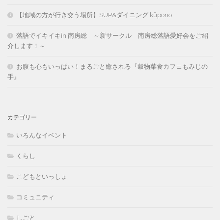
【地域の方が行き交う場所】SUP&ダイニング kūpono
落語でイキイキin 南房総 ～新サークル 南房総落語愛好会をご紹
介します！～
お腹も心もいっぱい！まるごと癒される『穀物菜食カフェもみじの
手』
カテゴリー
いろんなイベント
くらし
こどもといっしょ
コミュニティ
しごと