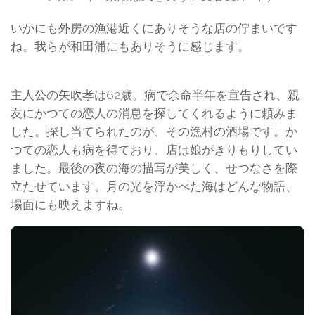
いかにも外房の漁港近くにありそうな店の佇まいです
ね。我らが和田浦にもありそうに感じます。
主人公の矢吹孝は62歳。病で余命半年を宣告され、親
友にかつての恋人の消息を探してくれるように頼みま
した。探し当てられたのが、その漁村の酒場です。か
つての恋人も病を得ており、店は娘がきりもりしてい
ました。最後の夜の海の描写が美しく、せつなさを際
立たせています。月の光を浮かべた海はどんな物語、
場面にも映えますね。