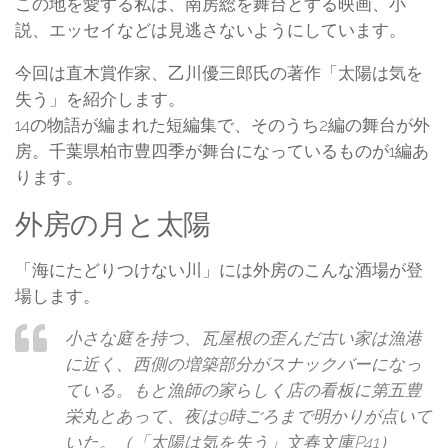
この地を愛する私は、南房総を舞台とする映画、小
説、エッセイなどは見逃さないようにしています。
今回は直木賞作家、乙川優三郎氏の著作「太陽は気を
失う」を紹介します。
14の物語が編まれた短編集で、そのうち2編の舞台が外
房。千葉県柏市豊四季が舞台になっているものが1編あ
ります。
外房の月と太陽
「海にたどりつけない川」には外房のこんな酒場が登
場します。
小さな庭を持つ、瓦屋根の歪んだ古い家は漁港
に近く、西側の増築部分がスナックバーになっ
ている。もと漁師の家らしく店の看板に第五豊
栄丸とあって、夜は9時ごろまで明かりが点いて
いた。（「太陽は気を失う」文春文庫P41）