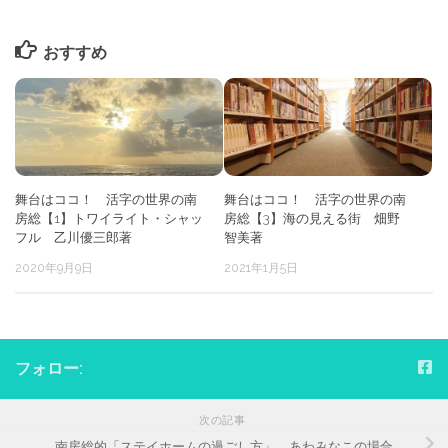
おすすめ
舞台はココ！ 活字の世界の南
舞台はココ！ 活字の世界の南
房総【1】トワイライト・シャッ
房総【3】海の見える街 畑野
フル 乙川優三郎著
智美著
2020年9月9日
2021年1月5日
フォロー:
次の記事
南房総的「ステイホームの過ごし方」 あわみなこの場合