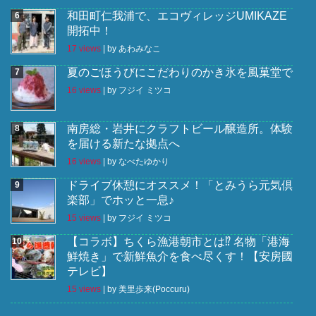
和田町仁我浦で、エコヴィレッジUMIKAZE
開拓中！
17 views
|
by
あわみなこ
夏のごほうびにこだわりのかき氷を風菓堂で
16 views
|
by
フジイ ミツコ
南房総・岩井にクラフトビール醸造所。体験
を届ける新たな拠点へ
16 views
|
by
なべたゆかり
ドライブ休憩にオススメ！「とみうら元気倶
楽部」でホッと一息♪
15 views
|
by
フジイ ミツコ
【コラボ】ちくら漁港朝市とは⁉︎ 名物「港海
鮮焼き」で新鮮魚介を食べ尽くす！【安房國
テレビ】
15 views
|
by
美里歩来(Poccuru)