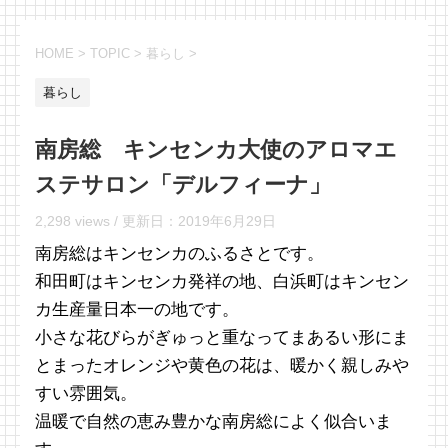
HOME
>
TOPIC
>
暮らし
>
暮らし
南房総 キンセンカ大使のアロマエ
ステサロン「デルフィーナ」
2,298 views /
更新日：
2019年6月29日
南房総はキンセンカのふるさとです。
和田町はキンセンカ発祥の地、白浜町はキンセン
カ生産量日本一の地です。
小さな花びらがぎゅっと重なってまあるい形にま
とまったオレンジや黄色の花は、暖かく親しみや
すい雰囲気。
温暖で自然の恵み豊かな南房総によく似合いま