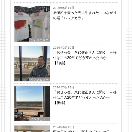
2026年5月11日
居場所を失った先に生まれた、つながり
の場「ハレアカラ」
インタビュー
2026年3月19日
「おせっ会」八代健正さんに聞く ～移
住はこの20年でどう変わったのか～
【前編】
インタビュー
2026年3月19日
「おせっ会」八代健正さんに聞く ～移
住はこの20年でどう変わったのか～
【後編】
インタビュー
2024年6月10日
雨の日もぜひ！ 那古の「ハレの日