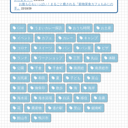
乗馬初心者の私でも、海辺を楽しく散策でき
南房総こんな素敵な所があった！| かじか橋
南房総こんな素敵な所があった！| かじか橋
23/01/29
お腹も心もいっぱい！まるごと癒される『穀物菜食カフェもみじの
た！ 乗馬体験レポート
99 views
12,026 views
|
by
|
CAT SEA KURO
by
CAT SEA KURO
手』
22/10/29
22 views
|
by
なべたゆかり
【コラボ】ジビエも揃う、鮮度抜群の南房総
南房総の海を食らう！天然ところてん専門店
南房総こんな素敵な所があった！| かじか橋
おさかなセンター【安房國テレビ】
「ところてん小屋 青木」
GW
うまいカレー探訪
おうち時間
お土産
18 views
79 views
10,869 views
|
|
by
by
|
CAT SEA KURO
なべたゆかり
by
原みりか
イベント
カフェ
カレー
キャンプ
和田町仁我浦で、エコヴィレッジUMIKAZE
乗馬初心者の私でも、海辺を楽しく散策でき
南房総パン屋めぐり【3】石窯パン工房そろ
コロナ
スイーツ
パン
パン屋
ピザ
開拓中！
た！ 乗馬体験レポート
そろ（鴨川市）前編パン
ランチ
ワークショップ
三芳
丸山
体験
17 views
78 views
10,838 views
|
|
by
by
|
あわみなこ
なべたゆかり
by
choco-love
公園
千倉
千倉町
南房総
南房総市
夏のごほうびにこだわりのかき氷を風菓堂で
夏だ、クジラ到来。クジラに会いに和田町に
南房総パン屋めぐり【１】
行こう！〈前編〉
クリケット（鴨川市）
16 views
|
by
フジイ ミツコ
古民家
和田
夏
子ども
富山
70 views
10,471 views
|
by
|
shouji naomi
by
choco-love
富浦
御朱印
散歩
海
海岸
南房総・岩井にクラフトビール醸造所。体験
を届ける新たな拠点へ
夏のごほうびにこだわりのかき氷を風菓堂で
冬でも楽しめる！沖ノ島の無人島探検！
海水浴
海水浴場
白浜
移住
自粛
16 views
70 views
10,164 views
|
|
by
by
|
なべたゆかり
フジイ ミツコ
by
福美
花
農産物
道の駅
里山
鋸南町
ドライブ休憩にオススメ！「とみうら元気倶
ドライブ休憩にオススメ！「とみうら元気倶
洗濯は持ち帰らない！カフェ併設のコインラ
館山市
鴨川市
楽部」でホッと一息♪
楽部」でホッと一息♪
ンドリーで帰宅前に洗濯