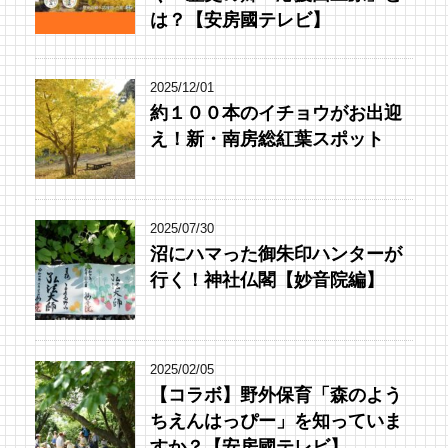
は？【安房國テレビ】
2025/12/01
約１００本のイチョウがお出迎
え！新・南房総紅葉スポット
2025/07/30
沼にハマった御朱印ハンターが
行く！神社仏閣【妙音院編】
2025/02/05
【コラボ】野外保育「森のよう
ちえんはっぴー」を知っていま
すか？【安房國テレビ】