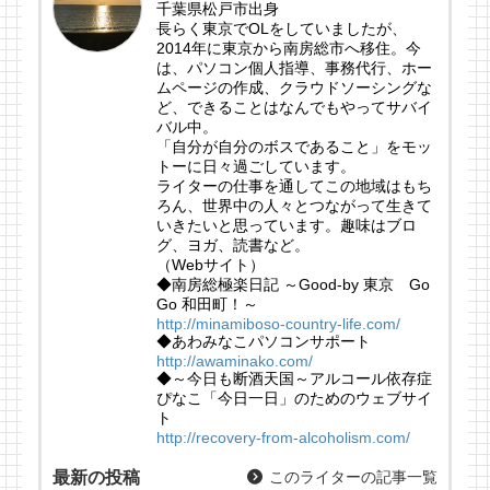
千葉県松戸市出身
長らく東京でOLをしていましたが、
2014年に東京から南房総市へ移住。今
は、パソコン個人指導、事務代行、ホー
ムページの作成、クラウドソーシングな
ど、できることはなんでもやってサバイ
バル中。
「自分が自分のボスであること」をモッ
トーに日々過ごしています。
ライターの仕事を通してこの地域はもち
ろん、世界中の人々とつながって生きて
いきたいと思っています。趣味はブロ
グ、ヨガ、読書など。
（Webサイト）
◆南房総極楽日記 ～Good-by 東京 Go
Go 和田町！～
http://minamiboso-country-life.com/
◆あわみなこパソコンサポート
http://awaminako.com/
◆～今日も断酒天国～アルコール依存症
ぴなこ「今日一日」のためのウェブサイ
ト
http://recovery-from-alcoholism.com/
最新の投稿
このライターの記事一覧