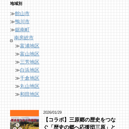
15 views
65 views
8,896 views
|
|
by
by
|
フジイ ミツコ
フジイ ミツコ
by
なべたゆかり
地域別
≫
館山市
【コラボ】ちくら漁港朝市とは⁉︎ 名物「港海
南房総の海を食らう！天然ところてん専門店
「房総の駅とみうら」で夕食を済ませて渋滞
鮮焼き」で新鮮魚介を食べ尽くす！【安房國
「ところてん小屋 青木」
を回避しよう！
≫
鴨川市
テレビ】
61 views
8,765 views
|
by
|
原みりか
by
ari-iku
≫
鋸南町
15 views
|
by
美里歩来(Poccuru)
南房総市
≫
富浦地区
≫
富山地区
≫
三芳地区
≫
白浜地区
≫
千倉地区
≫
丸山地区
≫
和田地区
2026/01/29
【コラボ】三原郷の歴史をつな
ぐ「歴史の郷へ応援団三原」と