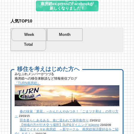
南房総ex-pressのFacebookが
新しくなりました！
人気TOP10
Week
Month
Total
夏を先取り！プールに行こう！
夏を先取り！プールに行こう！
海遊び＆キャンプするならココ！南房総のお
南房総市千倉B&G海洋センター
南房総市千倉B&G海洋センター
すすめキャンプ場まとめ【2】
46 views
208 views
40,695 views
|
|
by
by
|
Tsuno
Tsuno
by
南 芙蓉
移住を考えはじめた方へ
みなぷれメンバーがつづる
南房総への移住体験談など情報発信ブログ
館山にオープン！地域の素材からはじめる物
ブルーベリー狩りに行ってきた！「コロコロ
似顔絵ケーキに感動！館山のケーキ屋さん
『TURN南房総』
作り工房
農園 庄兵衛」千倉町
「プチ アンジュ」
25 views
109 views
17,149 views
|
|
by
by
|
なべたゆかり
原みりか
by
福美
【コラボ】ジビエも揃う、鮮度抜群の南房総
館山にオープン！地域の素材からはじめる物
南房総パン屋めぐり【２】
春の味覚「菜花」～かんたんやみつき！「ごまツナ和え」の作り方
おさかなセンター【安房國テレビ】
作り工房
橋本屋製パン店（館山市）
～
23/03/15
23 views
109 views
12,848 views
|
|
by
by
|
なべたゆかり
なべたゆかり
by
choco-love
田舎暮らしあるある、食に追われて保存食作り
23/03/12
【地域の方が行き交う場所】SUP&ダイニング kūpono
23/02/09
落語でイキイキin 南房総 ～新サークル 南房総落語愛好会をご紹
介します！～