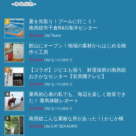
夏を先取り！プールに行こう！
南房総市千倉B&G海洋センター
46 views
|
by
Tsuno
館山にオープン！地域の素材からはじめる物
作り工房
25 views
|
by
なべたゆかり
【コラボ】ジビエも揃う、鮮度抜群の南房総
おさかなセンター【安房國テレビ】
23 views
|
by
なべたゆかり
乗馬初心者の私でも、海辺を楽しく散策でき
た！ 乗馬体験レポート
22 views
|
by
なべたゆかり
南房総こんな素敵な所があった！| かじか橋
18 views
|
by
CAT SEA KURO