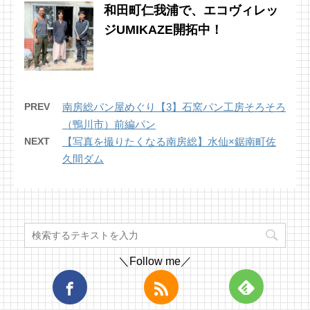
和田町仁我浦で、エコヴィレッ
ジUMIKAZE開拓中！
PREV
南房総パン屋めぐり【3】石窯パン工房そろそろ
（鴨川市）前編パン
NEXT
【写真を撮りたくなる南房総】水仙×鋸南町佐
久間ダム
＼Follow me／