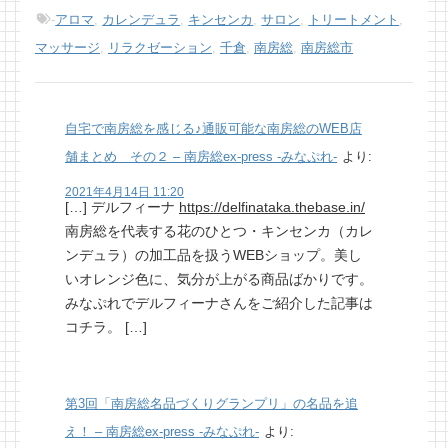
-
アロマ
,
カレンデュラ
,
キンセンカ
,
サロン
,
トリートメント
,
マッサージ
,
リラクゼーション
,
千倉
,
南房総
,
南房総市
自宅で南房総を感じる♪通販可能な南房総のWEB店
舗まとめ その２ – 南房総ex-press -みなぷれ-
より:
2021年4月14日 11:20
[…] デルフィーナ
https://delfinataka.thebase.in/
南房総を代表する花のひとつ・キンセンカ（カレ
ンデュラ）の加工品を扱うWEBショップ。美し
いオレンジ色に、気分が上がる商品ばかりです。
みなぷれでデルフィーナさんをご紹介した記事は
コチラ。 […]
第3回「南房総名品づくりグランプリ」の名品を追
え！ – 南房総ex-press -みなぷれ-
より: