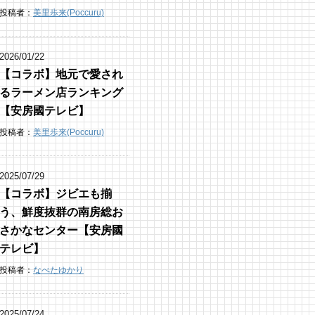
投稿者：
美里歩来(Poccuru)
2026/01/22
【コラボ】地元で愛され
るラーメン店ランキング
【安房國テレビ】
投稿者：
美里歩来(Poccuru)
2025/07/29
【コラボ】ジビエも揃
う、鮮度抜群の南房総お
さかなセンター【安房國
テレビ】
投稿者：
なべたゆかり
2025/07/24