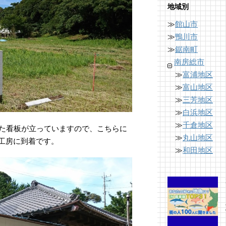
地域別
≫
館山市
≫
鴨川市
≫
鋸南町
南房総市
≫
富浦地区
≫
富山地区
≫
三芳地区
≫
白浜地区
≫
千倉地区
た看板が立っていますので、こちらに
≫
丸山地区
工房に到着です。
≫
和田地区