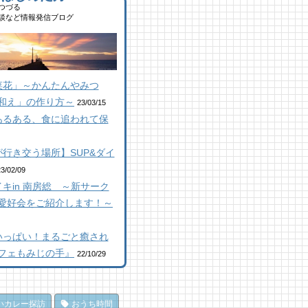
,694 views
|
by
南 芙蓉
つづる
山にオープン！地域の素材か
ルーベリー狩りに行ってき
談など情報発信ブログ
はじめる物作り工房
！「コロコロ農園 庄兵衛」
顔絵ケーキに感動！館山のケ
倉町
キ屋さん「プチ アンジュ」
 views
|
by
なべたゆかり
2 views
,148 views
|
by
|
原みりか
by
福美
コラボ】ジビエも揃う、鮮度
群の南房総おさかなセンター
山にオープン！地域の素材か
房総パン屋めぐり【２】
菜花」～かんたんやみつ
安房國テレビ】
はじめる物作り工房
本屋製パン店（館山市）
和え」の作り方～
 views
9 views
,847 views
|
|
by
by
|
なべたゆかり
なべたゆかり
by
choco-love
23/03/15
あるある、食に追われて保
房総こんな素敵な所があっ
房総こんな素敵な所があっ
房総こんな素敵な所があっ
！| かじか橋
！| かじか橋
！| かじか橋
 views
1 views
,021 views
|
|
by
by
|
CAT SEA KURO
CAT SEA KURO
by
CAT SEA
行き交う場所】SUP&ダイ
URO
馬初心者の私でも、海辺を楽
コラボ】ジビエも揃う、鮮度
23/02/09
く散策できた！ 乗馬体験レ
群の南房総おさかなセンター
キin 南房総 ～新サーク
房総の海を食らう！天然とこ
ート
安房國テレビ】
てん専門店
愛好会をご紹介します！～
 views
 views
|
|
by
by
なべたゆかり
なべたゆかり
ところてん小屋 青木」
,866 views
|
by
原みりか
辺のナポリターノピザ
馬初心者の私でも、海辺を楽
いっぱい！まるごと癒され
Goccia(ゴッチャ)」
く散策できた！ 乗馬体験レ
房総パン屋めぐり【3】石窯
フェもみじの手』
22/10/29
ート
 views
|
by
Mitchi3
ン工房そろそろ（鴨川市）前
 views
|
by
なべたゆかり
パン
田町仁我浦で、エコヴィレッ
,838 views
|
by
choco-love
UMIKAZE開拓中！
のごほうびにこだわりのかき
いカレー探訪
おうち時間