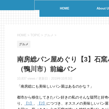
HOME
About U
HOME
>
TOPIC
>
グルメ
>
グルメ
南房総パン屋めぐり【3】石窯
（鴨川市）前編パン
10,837 views /
更新日：
2019年10月3日
「南房総にも美味しいパン屋はあるのかな？」
都市から移住してきたパン好きの私のそんな疑問と好奇
り。
【1】
、
【2】
につづき、オススメの美味しいパン屋