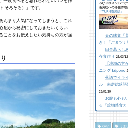
、一度食べると忘れられないパンを作
40
みなぷれメンバーが
館
ブ
下:そろそろ）」です。
南房総への移住体験
ら
た
似
『TURN南房総』
千
ー
25
あんまり人気になってしまうと、これ
11
17
【
心配から秘密にしておきたいくらい
抜
館
南
ることをお伝えしたい気持ちの方が強
春の味覚「
【
ら
橋
き！「ごまツナ
23
10
12
田舎暮らし
南
南
南
存食作り
た
た
た
あり
23/03/12
20
10
12
【地域の方が
K
ニング kūpono
乗
【
し
抜
落語でイキイ
南
ポ
【
ろ
ル 南房総落語
17
84
「
23/01/29
10
海
乗
お腹も心も
「
し
南
る『穀物菜食カ
ポ
16
パ
77
編
和
10
ジ
夏
GW
うま