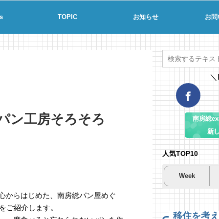
s
TOPIC
お知らせ
お問
＼
パン工房そろそろ
南房総ex-
新
人気TOP10
Week
夏
夏
海
心からはじめた、南房総パン屋めぐ
南
南
コ
をご紹介します。
場
57
20
移住を考