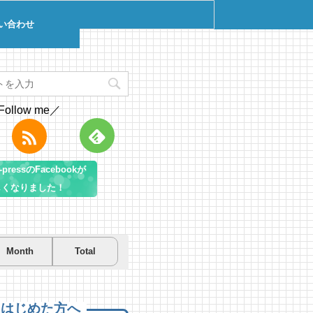
い合わせ
Follow me／
pressのFacebookが
しくなりました！
Month
Total
を先取り！プールに行こう！
を先取り！プールに行こう！
遊び＆キャンプするならコ
房総市千倉B&G海洋センター
房総市千倉B&G海洋センター
！南房総のおすすめキャンプ
まとめ【2】
 views
1 views
|
|
by
by
Tsuno
Tsuno
えはじめた方へ