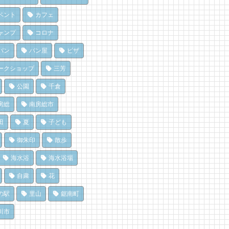
を風菓堂で
 views
|
by
あわみなこ
房総パン屋めぐり【１】
 views
|
by
フジイ ミツコ
リケット（鴨川市）
ベント
カフェ
ライブ休憩にオススメ！「と
,471 views
|
by
choco-love
うら元気倶楽部」でホッと一
だ、クジラ到来。クジラに会
ャンプ
コロナ
♪
に和田町に行こう！〈前編〉
でも楽しめる！沖ノ島の無人
 views
 views
|
|
by
by
フジイ ミツコ
shouji naomi
パン
パン屋
ピザ
探検！
,163 views
|
by
福美
房総の海を食らう！天然とこ
ライブ休憩にオススメ！「と
ークショップ
三芳
てん専門店
うら元気倶楽部」でホッと一
濯は持ち帰らない！カフェ併
ところてん小屋 青木」
♪
公園
千倉
のコインランドリーで帰宅前
 views
 views
|
|
by
by
原みりか
フジイ ミツコ
洗濯
房総
南房総市
896 views
|
by
なべたゆかり
房総・岩井にクラフトビール
房総の海を食らう！天然とこ
造所。体験を届ける新たな拠
てん専門店
田
夏
子ども
房総の駅とみうら」で夕食を
へ
ところてん小屋 青木」
ませて渋滞を回避しよう！
御朱印
散歩
 views
 views
|
|
by
by
なべたゆかり
原みりか
765 views
|
by
ari-iku
海水浴
海水浴場
自粛
花
の駅
里山
鋸南町
川市