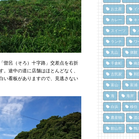
氷
16
南
77
ク
お土産
イ
ド
10
み
夏
カレー
キ
息
い
冬
15
70
スイーツ
島
10
南
ド
ランチ
ワ
ろ
み
洗
「
息
丸山
体験
設
14
66
に
「曽呂（そろ）十字路」交差点を右折
千倉町
南
8,
南
南
ます。途中の道に店舗はほとんどなく、
醸
ろ
古民家
和
「
白い看板がありますので、見逃さない
点
「
済
富山
富浦
13
64
8,
海
海岸
白浜
移住
農産物
道
館山市
鴨