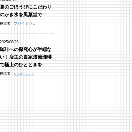
夏のごほうびにこだわり
のかき氷を風菓堂で
投稿者：
フジイ ミツコ
2025/06/26
珈琲への探究心が半端な
い！店主の自家焙煎珈琲
で極上のひとときを
投稿者：
shouji naomi