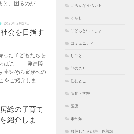
、困るのが...
いろんなイベント
くらし
校
2020年2月23日
社会を目指す
こどもといっしょ
コミュニティ
持った子どもたちを
しごと
らばこ」。 発達障
他のこと
も達やその家族への
をご紹介しま...
住むとこ
保育・学校
医療
房総の子育て
を紹介しま
未分類
移住した人の声・体験談