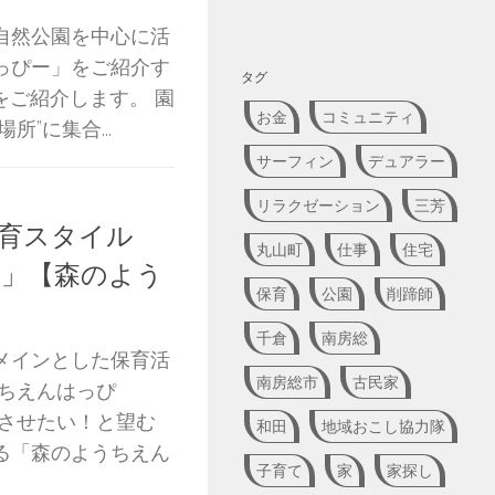
自然公園を中心に活
っぴー」をご紹介す
タグ
をご紹介します。 園
お金
コミュニティ
”に集合...
サーフィン
デュアラー
リラクゼーション
三芳
育スタイル
丸山町
仕事
住宅
」【森のよう
保育
公園
削蹄師
】
千倉
南房総
メインとした保育活
南房総市
古民家
うちえんはっぴ
びさせたい！と望む
和田
地域おこし協力隊
る「森のようちえん
子育て
家
家探し