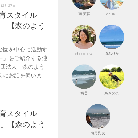
年12月27日
育スタイル
南 芙蓉
ari-iku
」【森のよう
公園を中心に活動す
choco-love
原みりか
ー」をご紹介する連
社団法人 森のよう
んにお話を伺いま
福美
あきのこ
育スタイル
」【森のよう
海月海女