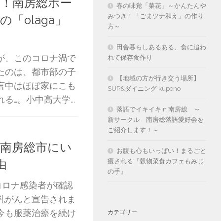
！南房総ホー
春の味覚「菜花」～かんたんや
みつき！「ごまツナ和え」の作り
「olaga」
方～
田舎暮らしあるある、食に追わ
が、このコロナ渦で
れて保存食作り
たのは、都市部の子
【地域の方が行き交う場所】
言中はほぼ家にこも
SUP&ダイニング kūpono
…。小中高大学...
落語でイキイキin 南房総 ～
新サークル 南房総落語愛好会を
ご紹介します！～
南房総市にい
お腹も心もいっぱい！まるごと
癒される『穀物菜食カフェもみじ
由
の手』
コロナ感染者が確認
乳がんと宣告されま
今も服薬治療を続け
カテゴリー