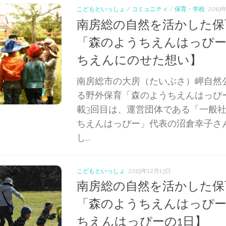
こどもといっしょ
/
コミュニティ
/
保育・学校
2019
南房総の自然を活かした保
「森のようちえんはっぴー
ちえんにのせた想い】
南房総市の大房（たいぶさ）岬自然
る野外保育「森のようちえんはっぴ
載3回目は、運営団体である「一般
ちえんはっぴー」代表の沼倉幸子さ
し...
こどもといっしょ
2019年12月13日
南房総の自然を活かした保
「森のようちえんはっぴー
ちえんはっぴーの1日】