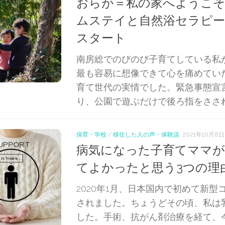
おらが＝私の家へようこそ
ムステイと自然浴セラピーの
スタート
南房総でのびのび子育てしている私
最も容易に想像できて心を痛めてい
育て世代の実情でした。緊急事態宣
り、公園で遊ぶだけで後ろ指をさされる
保育・学校
/
移住した人の声・体験談
2021年10月8日
病気になった子育てママが
てよかったと思う3つの理
2020年1月、日本国内で初めて新型
されました。ちょうどその頃、私は
した。手術、抗がん剤治療を経て、