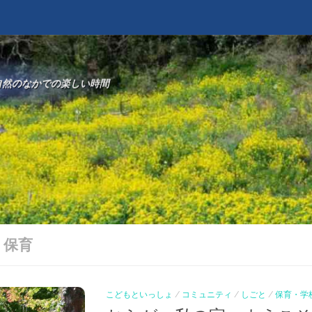
自然のなかでの楽しい時間
:
保育
こどもといっしょ
/
コミュニティ
/
しごと
/
保育・学