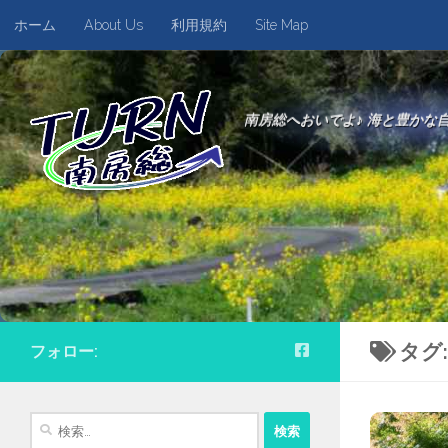
ホーム
About Us
利用規約
Site Map
南房総へおいでよ♪ 海と豊かな
タグ
フォロー:
検
索: