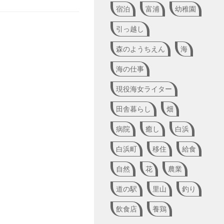
宿泊
富浦
幼稚園
引っ越し
森のようちえん
海
海の仕事
現役海女ライター
田舎暮らし
畑
病院
癒し
白浜
白浜町
移住
給食
自然
花
農業
道の駅
里山
釣り
飲食店
養鶏