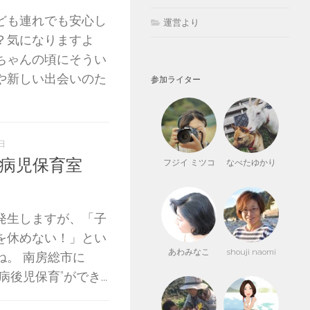
ども連れでも安心し
運営より
？気になりますよ
ちゃんの頃にそうい
や新しい出会いのた
参加ライター
日
「病児保育室
フジイ ミツコ
なべたゆかり
発生しますが、「子
を休めない！」とい
あわみなこ
shouji naomi
ね。 南房総市に
児保育”ができ...