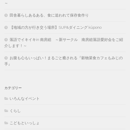
～
田舎暮らしあるある、食に追われて保存食作り
【地域の方が行き交う場所】SUP&ダイニング kūpono
落語でイキイキin 南房総 ～新サークル 南房総落語愛好会をご紹
介します！～
お腹も心もいっぱい！まるごと癒される『穀物菜食カフェもみじの
手』
カテゴリー
いろんなイベント
くらし
こどもといっしょ