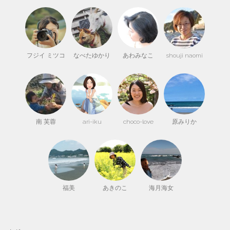
フジイ ミツコ
なべたゆかり
あわみなこ
shouji naomi
南 芙蓉
ari-iku
choco-love
原みりか
福美
あきのこ
海月海女