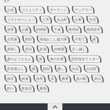
タグ
お金
コミュニティ
サーフィン
デュアラー
リラクゼーション
三芳
丸山町
仕事
住宅
保育
公園
削蹄師
千倉
南房総
南房総市
古民家
和田
地域おこし協力隊
子育て
家
家探し
宿泊
富浦
幼稚園
引っ越し
森のようちえん
海
海の仕事
現役海女ライター
田舎暮らし
畑
病院
癒し
白浜
白浜町
移住
給食
自然
花
農業
道の駅
里山
釣り
飲食店
養鶏