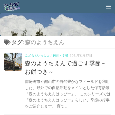
タグ:
森のようちえん
こどもといっしょ
/
保育・学校
2021年11月27日
森のようちえんで過ごす季節～
お餅つき～
南房総市や館山市の自然豊かなフィールドを利用
した、野外での自然活動をメインとした保育活動
「森のようちえんはっぴー」。 このシリーズでは
「森のようちえんはっぴー」らしい、季節の行事
をご紹介します。 育て...