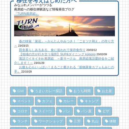
移住を考えはじめた方へ
みなぷれメンバーがつづる
南房総への移住体験談など情報発信ブログ
館山にオープン！地域の素材からはじめる物
ブルーベリー狩りに行ってきた！「コロコロ
似顔絵ケーキに感動！館山のケーキ屋さん
『TURN南房総』
作り工房
農園 庄兵衛」千倉町
「プチ アンジュ」
28 views
114 views
17,148 views
|
|
by
by
|
なべたゆかり
原みりか
by
福美
【コラボ】ジビエも揃う、鮮度抜群の南房総
館山にオープン！地域の素材からはじめる物
南房総パン屋めぐり【２】
春の味覚「菜花」～かんたんやみつき！「ごまツナ和え」の作り方
おさかなセンター【安房國テレビ】
作り工房
橋本屋製パン店（館山市）
～
23/03/15
27 views
112 views
12,847 views
|
|
by
by
|
なべたゆかり
なべたゆかり
by
choco-love
田舎暮らしあるある、食に追われて保存食作り
23/03/12
【地域の方が行き交う場所】SUP&ダイニング kūpono
23/02/09
落語でイキイキin 南房総 ～新サークル 南房総落語愛好会をご紹
乗馬初心者の私でも、海辺を楽しく散策でき
南房総こんな素敵な所があった！| かじか橋
南房総こんな素敵な所があった！| かじか橋
介します！～
23/01/29
お腹も心もいっぱい！まるごと癒される『穀物菜食カフェもみじの
た！ 乗馬体験レポート
100 views
12,026 views
|
by
|
CAT SEA KURO
by
CAT SEA KURO
手』
22/10/29
23 views
|
by
なべたゆかり
【コラボ】ジビエも揃う、鮮度抜群の南房総
南房総の海を食らう！天然ところてん専門店
南房総こんな素敵な所があった！| かじか橋
おさかなセンター【安房國テレビ】
「ところてん小屋 青木」
GW
うまいカレー探訪
おうち時間
お土産
22 views
87 views
10,869 views
|
|
by
by
|
CAT SEA KURO
なべたゆかり
by
原みりか
イベント
カフェ
カレー
キャンプ
和田町仁我浦で、エコヴィレッジUMIKAZE
乗馬初心者の私でも、海辺を楽しく散策でき
南房総パン屋めぐり【3】石窯パン工房そろ
コロナ
スイーツ
パン
パン屋
ピザ
開拓中！
た！ 乗馬体験レポート
そろ（鴨川市）前編パン
ランチ
ワークショップ
三芳
丸山
体験
17 views
80 views
10,838 views
|
|
by
by
|
あわみなこ
なべたゆかり
by
choco-love