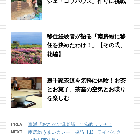
ジェ「コブハウス」作りに挑戦
移住経験者が語る「南房総に移
住を決めたわけ！」【その弐、
花編】
裏千家茶道を気軽に体験！お茶
とお菓子、茶室の空気とお喋り
を楽しむ
PREV
富浦「おさかな倶楽部」で満腹ランチ！
NEXT
南房総うまいカレー 探訪【1】 ライバック
（鴨川市江見）