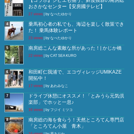
【コラボ】ジビエも揃う、鮮度抜群の南房総
おさかなセンター【安房國テレビ】
27 views
|
by
なべたゆかり
乗馬初心者の私でも、海辺を楽しく散策でき
た！ 乗馬体験レポート
23 views
|
by
なべたゆかり
南房総こんな素敵な所があった！| かじか橋
22 views
|
by
CAT SEA KURO
和田町仁我浦で、エコヴィレッジUMIKAZE
開拓中！
17 views
|
by
あわみなこ
ドライブ休憩にオススメ！「とみうら元気倶
楽部」でホッと一息♪
16 views
|
by
フジイ ミツコ
南房総の海を食らう！天然ところてん専門店
「ところてん小屋 青木」
16 views
|
by
原みりか