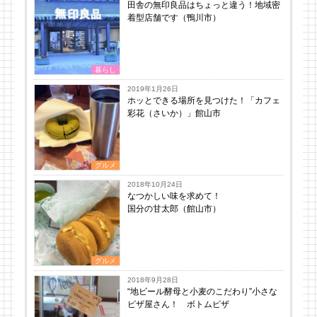
田舎の無印良品はちょっと違う！地域密
着型店舗です（鴨川市）
暮らし
2019年1月26日
ホッとできる場所を見つけた！「カフェ
彩花（さいか）」館山市
グルメ
2018年10月24日
なつかしい味を求めて！
国分の甘太郎（館山市）
グルメ
2018年9月28日
“地ビール酵母と小麦のこだわり”小さな
ピザ屋さん！ ボトムピザ