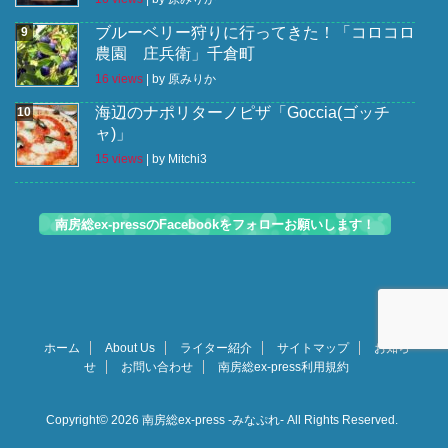
ブルーベリー狩りに行ってきた！「コロコロ
農園 庄兵衛」千倉町
16 views
|
by
原みりか
海辺のナポリターノピザ「Goccia(ゴッチ
ャ)」
15 views
|
by
Mitchi3
南房総ex-pressのFacebookをフォローお願いします！
ホーム
About Us
ライター紹介
サイトマップ
お知ら
せ
お問い合わせ
南房総ex-press利用規約
Copyright© 2026 南房総ex-press -みなぷれ- All Rights Reserved.