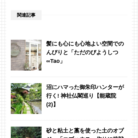
関連記事
髪にも心にも心地よい空間での
んびりと「ただのびようしつ
∞Tao」
沼にハマった御朱印ハンターが
行く! 神社仏閣巡り【能蔵院
(2)】
砂と粘土と藁を使った土のオブ