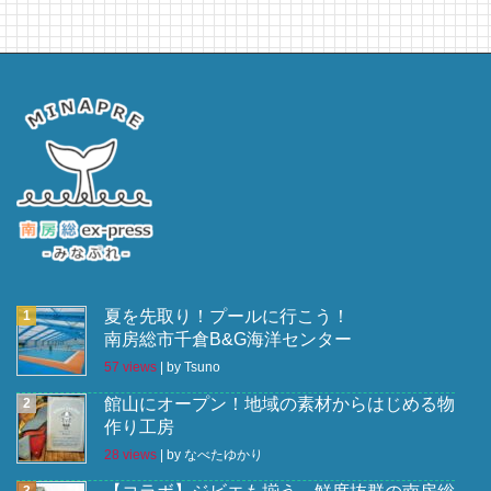
夏を先取り！プールに行こう！
南房総市千倉B&G海洋センター
57 views
|
by
Tsuno
館山にオープン！地域の素材からはじめる物
作り工房
28 views
|
by
なべたゆかり