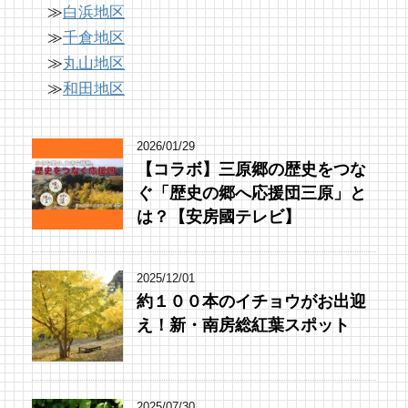
≫
白浜地区
≫
千倉地区
≫
丸山地区
≫
和田地区
2026/01/29
【コラボ】三原郷の歴史をつな
ぐ「歴史の郷へ応援団三原」と
は？【安房國テレビ】
2025/12/01
約１００本のイチョウがお出迎
え！新・南房総紅葉スポット
2025/07/30