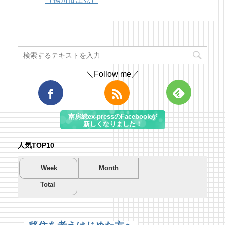
＼Follow me／
南房総ex-pressのFacebookが
新しくなりました！
人気TOP10
Week
Month
Total
夏を先取り！プールに行こう！
夏を先取り！プールに行こう！
海遊び＆キャンプするならココ！南房総のお
南房総市千倉B&G海洋センター
南房総市千倉B&G海洋センター
すすめキャンプ場まとめ【2】
57 views
210 views
40,695 views
|
|
by
by
|
Tsuno
Tsuno
by
南 芙蓉