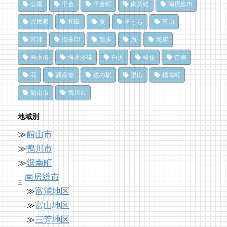
公園
千倉
千倉町
南房総
南房総市
ドライブ休憩にオススメ！「とみうら元気倶
夏のごほうびにこだわりのかき氷を風菓堂で
南房総パン屋めぐり【１】
楽部」でホッと一息♪
クリケット（鴨川市）
72 views
|
by
フジイ ミツコ
古民家
和田
夏
子ども
富山
16 views
10,471 views
|
by
|
フジイ ミツコ
by
choco-love
富浦
御朱印
散歩
海
海岸
夏だ、クジラ到来。クジラに会いに和田町に
南房総の海を食らう！天然ところてん専門店
行こう！〈前編〉
冬でも楽しめる！沖ノ島の無人島探検！
海水浴
海水浴場
白浜
移住
自粛
「ところてん小屋 青木」
70 views
10,164 views
|
by
|
shouji naomi
by
福美
花
農産物
道の駅
里山
鋸南町
16 views
|
by
原みりか
ドライブ休憩にオススメ！「とみうら元気倶
洗濯は持ち帰らない！カフェ併設のコインラ
館山市
鴨川市
ブルーベリー狩りに行ってきた！「コロコロ
楽部」でホッと一息♪
ンドリーで帰宅前に洗濯
農園 庄兵衛」千倉町
67 views
8,896 views
|
by
|
フジイ ミツコ
by
なべたゆかり
地域別
16 views
|
by
原みりか
≫
館山市
南房総の海を食らう！天然ところてん専門店
「房総の駅とみうら」で夕食を済ませて渋滞
海辺のナポリターノピザ「Goccia(ゴッチ
「ところてん小屋 青木」
を回避しよう！
≫
鴨川市
ャ)」
62 views
8,765 views
|
by
|
原みりか
by
ari-iku
≫
鋸南町
15 views
|
by
Mitchi3
南房総市
≫
富浦地区
≫
富山地区
≫
三芳地区