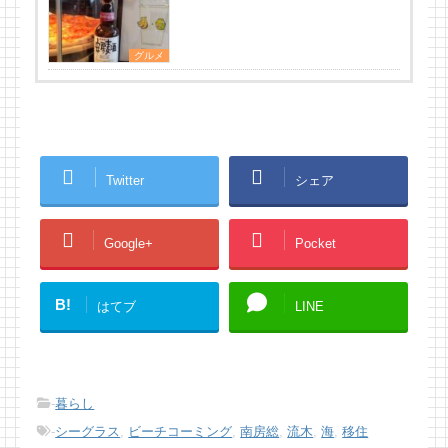
グルメ
Twitter
シェア
Google+
Pocket
B!
はてブ
LINE
-
暮らし
-
シーグラス
,
ビーチコーミング
,
南房総
,
流木
,
海
,
移住