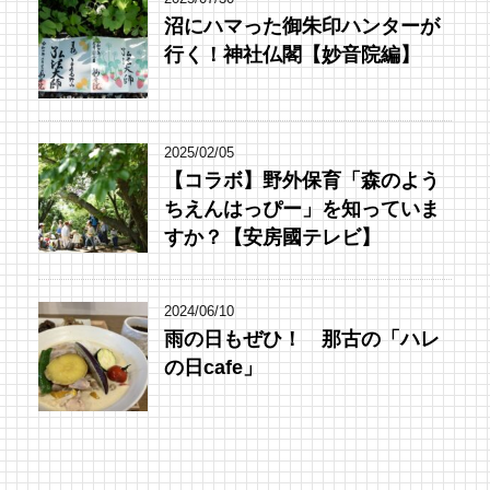
沼にハマった御朱印ハンターが
行く！神社仏閣【妙音院編】
2025/02/05
【コラボ】野外保育「森のよう
ちえんはっぴー」を知っていま
すか？【安房國テレビ】
2024/06/10
雨の日もぜひ！ 那古の「ハレ
の日cafe」