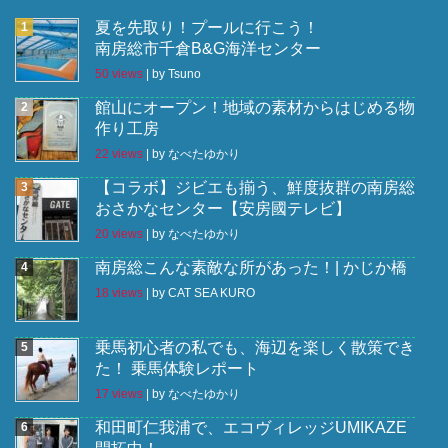
夏を先取り！プールに行こう！
南房総市千倉B&G海洋センター
50 views
|
by
Tsuno
館山にオープン！地域の素材からはじめる物
作り工房
22 views
|
by
なべたゆかり
【コラボ】ジビエも揃う、鮮度抜群の南房総
おさかなセンター【安房國テレビ】
20 views
|
by
なべたゆかり
南房総こんな素敵な所があった！| かじか橋
18 views
|
by
CAT SEA KURO
乗馬初心者の私でも、海辺を楽しく散策でき
た！ 乗馬体験レポート
17 views
|
by
なべたゆかり
和田町仁我浦で、エコヴィレッジUMIKAZE