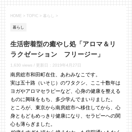
HOME
>
TOPIC
>
暮らし
>
暮らし
生活密着型の癒やし処「アロマ＆リ
ラクゼーション フリージー」
1,630 views /
更新日：
2019年4月27日
南房総市和田町在住、あわみなこです。
実は五十路（いそじ）のワタクシ、ここ十数年は
ヨガやアロマセラピーなど、心身の健康を整える
ものに興味をもち、多少学んでまいりました。
ところが、東京から南房総市へ移住してから、心
身ともどもめっきり健康になり、セラピーへの関
心も薄らぎました。