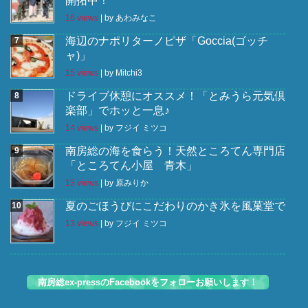
開拓中！
16 views
|
by
あわみなこ
海辺のナポリターノピザ「Goccia(ゴッチ
ャ)」
15 views
|
by
Mitchi3
ドライブ休憩にオススメ！「とみうら元気倶
楽部」でホッと一息♪
14 views
|
by
フジイ ミツコ
南房総の海を食らう！天然ところてん専門店
「ところてん小屋 青木」
13 views
|
by
原みりか
夏のごほうびにこだわりのかき氷を風菓堂で
13 views
|
by
フジイ ミツコ
南房総ex-pressのFacebookをフォローお願いします！