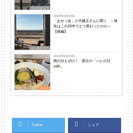
インタビュー
2026年3月19日
「おせっ会」八代健正さんに聞く ～移
住はこの20年でどう変わったのか～
【後編】
インタビュー
2024年6月10日
雨の日もぜひ！ 那古の「ハレの日
cafe」
グルメ
Twitter
シェア