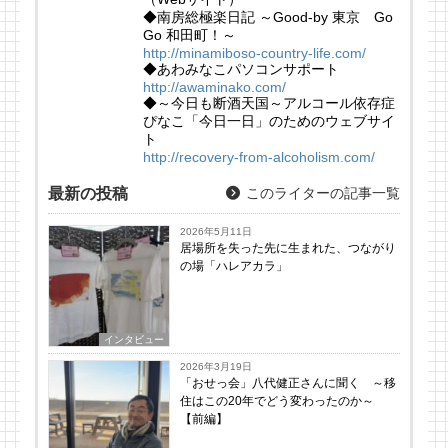
◆南房総極楽日記 ～Good-by 東京 Go
Go 和田町！～
http://minamiboso-country-life.com/
◆あわみなこパソコンサポート
http://awaminako.com/
◆～今日も断酒天国～アルコール依存症
ぴなこ「今日一日」のためのウェブサイ
ト
http://recovery-from-alcoholism.com/
最新の投稿
このライターの記事一覧
2026年5月11日
居場所を失った先に生まれた、つながり
の場「ハレアカラ」
インタビュー
2026年3月19日
「おせっ会」八代健正さんに聞く ～移
住はこの20年でどう変わったのか～
【前編】