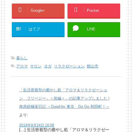
Google+
Pocket
B!
はてブ
LINE
-
暮らし
-
アロマ
,
サロン
,
ヨガ
,
リラクゼーション
,
館山市
「生活密着型の癒やし処「アロマ＆リラクゼーショ
ン フリージー」＜前編＞」の記事アップしました |
南房総極楽日記 ～Good-by 東京 Go Go 和田町！～
より:
2018年9月24日 16:08
[…] 生活密着型の癒やし処「アロマ＆リラクゼー