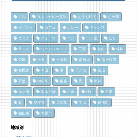
乗馬初心者の私でも、海辺を楽しく散策でき
【コラボ】ジビエも揃う、鮮度抜群の南房総
南房総の海を食らう！天然ところてん専門店
た！ 乗馬体験レポート
おさかなセンター【安房國テレビ】
「ところてん小屋 青木」
GW
うまいカレー探訪
おうち時間
お土産
17 views
80 views
10,866 views
|
|
by
by
|
なべたゆかり
なべたゆかり
by
原みりか
イベント
カフェ
カレー
キャンプ
和田町仁我浦で、エコヴィレッジUMIKAZE
乗馬初心者の私でも、海辺を楽しく散策でき
南房総パン屋めぐり【3】石窯パン工房そろ
コロナ
スイーツ
パン
パン屋
ピザ
開拓中！
た！ 乗馬体験レポート
そろ（鴨川市）前編パン
ランチ
ワークショップ
三芳
丸山
体験
16 views
74 views
10,838 views
|
|
by
by
|
あわみなこ
なべたゆかり
by
choco-love
公園
千倉
千倉町
南房総
南房総市
海辺のナポリターノピザ「Goccia(ゴッチ
夏のごほうびにこだわりのかき氷を風菓堂で
南房総パン屋めぐり【１】
ャ)」
クリケット（鴨川市）
70 views
|
by
フジイ ミツコ
古民家
和田
夏
子ども
富山
15 views
10,471 views
|
by
|
Mitchi3
by
choco-love
富浦
御朱印
散歩
海
海岸
夏だ、クジラ到来。クジラに会いに和田町に
ドライブ休憩にオススメ！「とみうら元気倶
行こう！〈前編〉
冬でも楽しめる！沖ノ島の無人島探検！
海水浴
海水浴場
白浜
移住
自粛
楽部」でホッと一息♪
69 views
10,164 views
|
by
|
shouji naomi
by
福美
花
農産物
道の駅
里山
鋸南町
14 views
|
by
フジイ ミツコ
ドライブ休憩にオススメ！「とみうら元気倶
洗濯は持ち帰らない！カフェ併設のコインラ
館山市
鴨川市
南房総の海を食らう！天然ところてん専門店
楽部」でホッと一息♪
ンドリーで帰宅前に洗濯
「ところてん小屋 青木」
65 views
8,896 views
|
by
|
フジイ ミツコ
by
なべたゆかり
地域別
13 views
|
by
原みりか