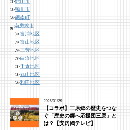
≫
館山市
南房総の海を食らう！天然ところてん専門店
「房総の駅とみうら」で夕食を済ませて渋滞
夏のごほうびにこだわりのかき氷を風菓堂で
「ところてん小屋 青木」
を回避しよう！
≫
鴨川市
13 views
59 views
8,765 views
|
|
by
by
|
フジイ ミツコ
原みりか
by
ari-iku
≫
鋸南町
南房総市
≫
富浦地区
≫
富山地区
≫
三芳地区
≫
白浜地区
≫
千倉地区
≫
丸山地区
≫
和田地区
2026/01/29
【コラボ】三原郷の歴史をつな
ぐ「歴史の郷へ応援団三原」と
は？【安房國テレビ】