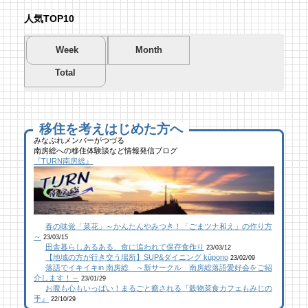
人気TOP10
Week
Month
Total
夏を先取り！プールに行こう！
夏を先取り！プールに行こう！
海遊び＆キャンプするならココ！南房総のお
南房総市千倉B&G海洋センター
南房総市千倉B&G海洋センター
すすめキャンプ場まとめ【2】
50 views
203 views
40,694 views
|
|
by
by
|
Tsuno
Tsuno
by
南 芙蓉
移住を考えはじめた方へ
みなぷれメンバーがつづる
南房総への移住体験談など情報発信ブログ
館山にオープン！地域の素材からはじめる物
ブルーベリー狩りに行ってきた！「コロコロ
似顔絵ケーキに感動！館山のケーキ屋さん
『TURN南房総』
作り工房
農園 庄兵衛」千倉町
「プチ アンジュ」
22 views
109 views
17,148 views
|
|
by
by
|
なべたゆかり
原みりか
by
福美
【コラボ】ジビエも揃う、鮮度抜群の南房総
館山にオープン！地域の素材からはじめる物
南房総パン屋めぐり【２】
春の味覚「菜花」～かんたんやみつき！「ごまツナ和え」の作り方
おさかなセンター【安房國テレビ】
作り工房
橋本屋製パン店（館山市）
～
23/03/15
20 views
106 views
12,847 views
|
|
by
by
|
なべたゆかり
なべたゆかり
by
choco-love
田舎暮らしあるある、食に追われて保存食作り
23/03/12
【地域の方が行き交う場所】SUP&ダイニング kūpono
23/02/09
落語でイキイキin 南房総 ～新サークル 南房総落語愛好会をご紹
南房総こんな素敵な所があった！| かじか橋
南房総こんな素敵な所があった！| かじか橋
南房総こんな素敵な所があった！| かじか橋
介します！～
23/01/29
お腹も心もいっぱい！まるごと癒される『穀物菜食カフェもみじの
18 views
96 views
12,022 views
|
|
by
by
|
CAT SEA KURO
CAT SEA KURO
by
CAT SEA KURO
手』
22/10/29