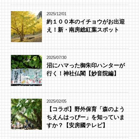
2025/12/01
約１００本のイチョウがお出迎
え！新・南房総紅葉スポット
2025/07/30
沼にハマった御朱印ハンターが
行く！神社仏閣【妙音院編】
2025/02/05
【コラボ】野外保育「森のよう
ちえんはっぴー」を知っていま
すか？【安房國テレビ】