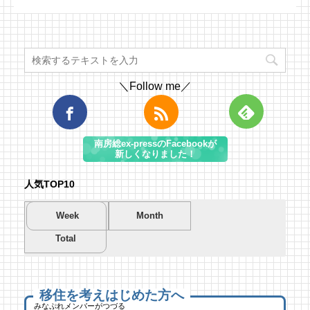
＼Follow me／
南房総ex-pressのFacebookが
新しくなりました！
人気TOP10
Week
Month
Total
夏を先取り！プールに行こう！
夏を先取り！プールに行こう！
海遊び＆キャンプするならココ！南房総のお
南房総市千倉B&G海洋センター
南房総市千倉B&G海洋センター
すすめキャンプ場まとめ【2】
49 views
193 views
40,693 views
|
|
by
by
|
Tsuno
Tsuno
by
南 芙蓉
移住を考えはじめた方へ
みなぷれメンバーがつづる