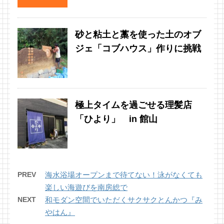
砂と粘土と藁を使った土のオブ
ジェ「コブハウス」作りに挑戦
極上タイムを過ごせる理髪店
「ひより」 in 館山
PREV
海水浴場オープンまで待てない！泳がなくても
楽しい海遊びを南房総で
NEXT
和モダン空間でいただくサクサクとんかつ『み
やはん』