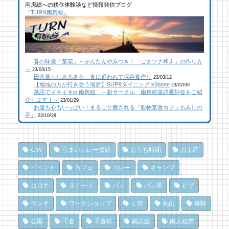
南房総への移住体験談など情報発信ブログ
館山にオープン！地域の素材からはじめる物
ブルーベリー狩りに行ってきた！「コロコロ
似顔絵ケーキに感動！館山のケーキ屋さん
『TURN南房総』
作り工房
農園 庄兵衛」千倉町
「プチ アンジュ」
22 views
109 views
17,148 views
|
|
by
by
|
なべたゆかり
原みりか
by
福美
【コラボ】ジビエも揃う、鮮度抜群の南房総
館山にオープン！地域の素材からはじめる物
南房総パン屋めぐり【２】
春の味覚「菜花」～かんたんやみつき！「ごまツナ和え」の作り方
おさかなセンター【安房國テレビ】
作り工房
橋本屋製パン店（館山市）
～
23/03/15
22 views
106 views
12,846 views
|
|
by
by
|
なべたゆかり
なべたゆかり
by
choco-love
田舎暮らしあるある、食に追われて保存食作り
23/03/12
【地域の方が行き交う場所】SUP&ダイニング kūpono
23/02/09
落語でイキイキin 南房総 ～新サークル 南房総落語愛好会をご紹
南房総こんな素敵な所があった！| かじか橋
南房総こんな素敵な所があった！| かじか橋
南房総こんな素敵な所があった！| かじか橋
介します！～
23/01/29
お腹も心もいっぱい！まるごと癒される『穀物菜食カフェもみじの
18 views
99 views
12,019 views
|
|
by
by
|
CAT SEA KURO
CAT SEA KURO
by
CAT SEA KURO
手』
22/10/29
乗馬初心者の私でも、海辺を楽しく散策でき
【コラボ】ジビエも揃う、鮮度抜群の南房総
南房総の海を食らう！天然ところてん専門店
た！ 乗馬体験レポート
おさかなセンター【安房國テレビ】
「ところてん小屋 青木」
GW
うまいカレー探訪
おうち時間
お土産
13 views
83 views
10,862 views
|
|
by
by
|
なべたゆかり
なべたゆかり
by
原みりか
イベント
カフェ
カレー
キャンプ
ドライブ休憩にオススメ！「とみうら元気倶
夏のごほうびにこだわりのかき氷を風菓堂で
南房総パン屋めぐり【3】石窯パン工房そろ
コロナ
スイーツ
パン
パン屋
ピザ
楽部」でホッと一息♪
そろ（鴨川市）前編パン
74 views
|
by
フジイ ミツコ
ランチ
ワークショップ
三芳
丸山
体験
11 views
10,837 views
|
by
|
フジイ ミツコ
by
choco-love
乗馬初心者の私でも、海辺を楽しく散策でき
公園
千倉
千倉町
南房総
南房総市
海辺のナポリターノピザ「Goccia(ゴッチ
た！ 乗馬体験レポート
南房総パン屋めぐり【１】