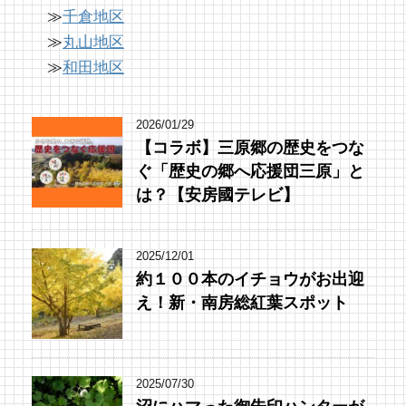
≫
千倉地区
≫
丸山地区
≫
和田地区
2026/01/29
【コラボ】三原郷の歴史をつな
ぐ「歴史の郷へ応援団三原」と
は？【安房國テレビ】
2025/12/01
約１００本のイチョウがお出迎
え！新・南房総紅葉スポット
2025/07/30