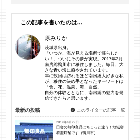
この記事を書いたのは…
原みりか
茨城県出身。
「いつか、海が見える場所で暮らした
い！」ついにその夢が実現。2017年2月
南房総鴨川市に移住しました。毎日、大
きな青い海に癒やされています。
年に数回は訪れるほど南房総大好きな私
が、移住の決め手となったキーワードは
「食、花、温泉、海、自然」
自分の体験とともに、南房総の魅力を発
信できたらと思います。
最新の投稿
このライターの記事一覧
2019年6月29日
田舎の無印良品はちょっと違う！地域密
着型店舗です（鴨川市）