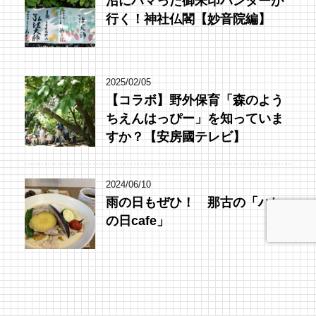
沼にハマった御朱印ハンターが
行く！神社仏閣【妙音院編】
2025/02/05
【コラボ】野外保育「森のよう
ちえんはっぴー」を知っていま
すか？【安房國テレビ】
2024/06/10
雨の日もぜひ！ 那古の「ハレ
の日cafe」