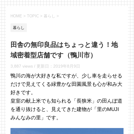
HOME
>
TOPIC
>
暮らし
>
暮らし
田舎の無印良品はちょっと違う！地
域密着型店舗です（鴨川市）
3,887 views /
更新日：
2019年8月9日
鴨川の海が大好きな私ですが、少し車を走らせる
だけで見えてくる緑豊かな田園風景も心が和み大
好きです。
皇室の献上米でも知られる「長狭米」の田んぼ道
を通り抜けると、見えてきた建物が「里のMUJI
みんなみの里」です。