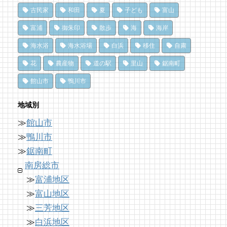
ャ)」
クリケット（鴨川市）
73 views
|
by
なべたゆかり
古民家
和田
夏
子ども
富山
11 views
10,470 views
|
by
|
Mitchi3
by
choco-love
富浦
御朱印
散歩
海
海岸
夏だ、クジラ到来。クジラに会いに和田町に
ひみつだよ？
行こう！〈前編〉
冬でも楽しめる！沖ノ島の無人島探検！
海水浴
海水浴場
白浜
移住
自粛
みつけて幸せ！南房総千倉のないしょのカフ
68 views
10,161 views
|
by
|
shouji naomi
by
福美
ェ
花
農産物
道の駅
里山
鋸南町
11 views
|
by
Tsuno
ドライブ休憩にオススメ！「とみうら元気倶
洗濯は持ち帰らない！カフェ併設のコインラ
館山市
鴨川市
楽部」でホッと一息♪
ンドリーで帰宅前に洗濯
珈琲への探究心が半端ない！店主の自家焙煎
62 views
8,896 views
|
by
|
フジイ ミツコ
by
なべたゆかり
地域別
珈琲で極上のひとときを
11 views
|
by
shouji naomi
≫
館山市
南房総の海を食らう！天然ところてん専門店
「房総の駅とみうら」で夕食を済ませて渋滞
「ところてん小屋 青木」
を回避しよう！
≫
鴨川市
南房総・岩井にクラフトビール醸造所。体験
60 views
8,762 views
|
by
|
原みりか
by
ari-iku
≫
鋸南町
を届ける新たな拠点へ
南房総市
11 views
|
by
なべたゆかり
≫
富浦地区
≫
富山地区
≫
三芳地区
≫
白浜地区