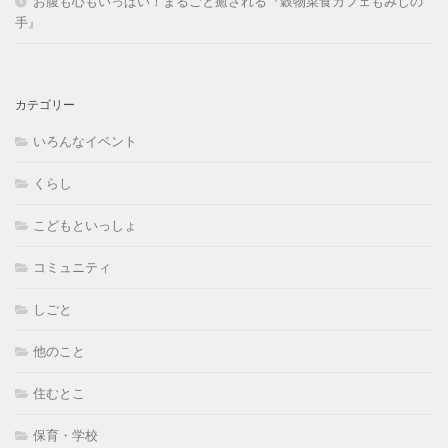
お腹も心もいっぱい！まるごと癒される『穀物菜食カフェもみじの
手』
カテゴリー
いろんなイベント
くらし
こどもといっしょ
コミュニティ
しごと
他のこと
住むとこ
保育・学校