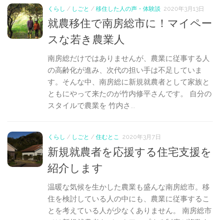
くらし
/
しごと
/
移住した人の声・体験談
2020年3月13日
就農移住で南房総市に！マイペー
スな若き農業人
南房総だけではありませんが、農業に従事する人
の高齢化が進み、次代の担い手は不足していま
す。そんな中、南房総に新規就農者として家族と
ともにやって来たのが竹内修平さんです。 自分の
スタイルで農業を 竹内さ...
くらし
/
しごと
/
住むとこ
2020年3月7日
新規就農者を応援する住宅支援を
紹介します
温暖な気候を生かした農業も盛んな南房総市。移
住を検討している人の中にも、農業に従事するこ
とを考えている人が少なくありません。 南房総市