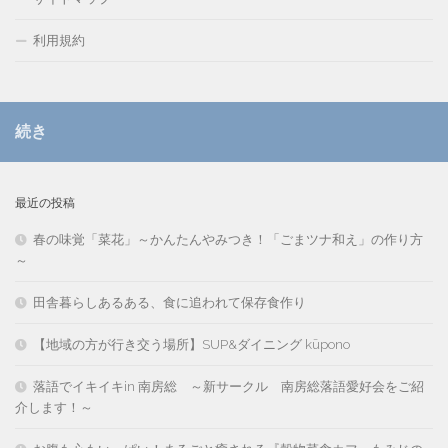
利用規約
続き
最近の投稿
春の味覚「菜花」～かんたんやみつき！「ごまツナ和え」の作り方
～
田舎暮らしあるある、食に追われて保存食作り
【地域の方が行き交う場所】SUP&ダイニング kūpono
落語でイキイキin 南房総 ～新サークル 南房総落語愛好会をご紹
介します！～