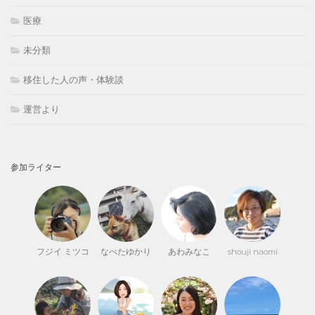
医療
未分類
移住した人の声・体験談
運営より
参加ライター
フジイ ミツコ
なべたゆかり
あわみなこ
shouji naomi