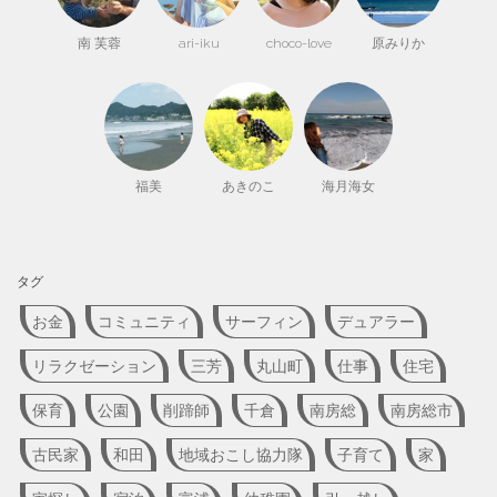
南 芙蓉
ari-iku
choco-love
原みりか
福美
あきのこ
海月海女
タグ
お金
コミュニティ
サーフィン
デュアラー
リラクゼーション
三芳
丸山町
仕事
住宅
保育
公園
削蹄師
千倉
南房総
南房総市
古民家
和田
地域おこし協力隊
子育て
家