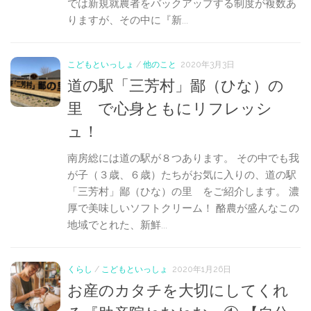
では新規就農者をバックアップする制度が複数あ
りますが、その中に『新...
こどもといっしょ
/
他のこと
2020年3月3日
道の駅「三芳村」鄙（ひな）の
里 で心身ともにリフレッシ
ュ！
南房総には道の駅が８つあります。 その中でも我
が子（３歳、６歳）たちがお気に入りの、道の駅
「三芳村」鄙（ひな）の里 をご紹介します。 濃
厚で美味しいソフトクリーム！ 酪農が盛んなこの
地域でとれた、新鮮...
くらし
/
こどもといっしょ
2020年1月26日
お産のカタチを大切にしてくれ