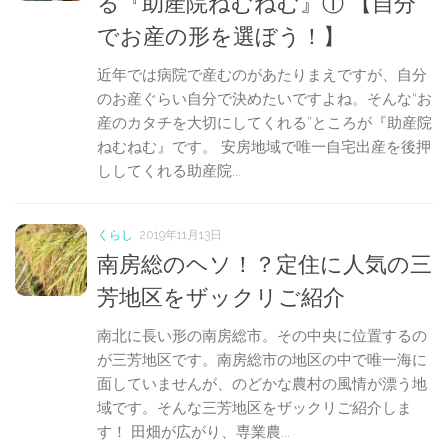
る『助産院ねむねむ』① 【自分
でお産の形を選ぼう！】
近年では病院で産むのがあたりまえですが、自分
のお産ぐらい自分で決めたいですよね。そんな“お
産のカタチを大切にしてくれる”ところが『助産院
ねむねむ』です。 安房地域で唯一自宅出産を後押
ししてくれる助産院...
くらし
2019年11月13日
南房総のヘソ！？定住に人気の三
芳地区をザックリご紹介
南北に長い形の南房総市。その中央に位置するの
が三芳地区です。南房総市の地区の中で唯一海に
面していませんが、のどかな農村の風情が漂う地
域です。そんな三芳地区をザックリご紹介しま
す！ 田畑が広がり、専業農...